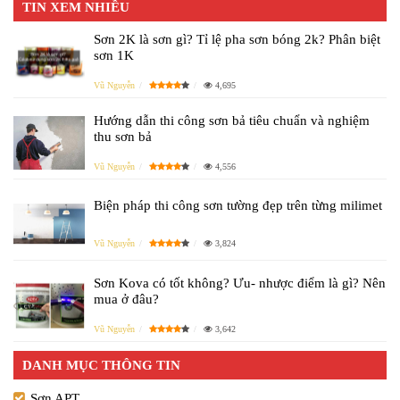
TIN XEM NHIỀU
Sơn 2K là sơn gì? Tỉ lệ pha sơn bóng 2k? Phân biệt
sơn 1K
Vũ Nguyễn
4,695
Hướng dẫn thi công sơn bả tiêu chuẩn và nghiệm
thu sơn bả
Vũ Nguyễn
4,556
Biện pháp thi công sơn tường đẹp trên từng milimet
Vũ Nguyễn
3,824
Sơn Kova có tốt không? Ưu- nhược điểm là gì? Nên
mua ở đâu?
Vũ Nguyễn
3,642
DANH MỤC THÔNG TIN
Sơn APT