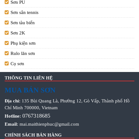
Sơn PU
Sơn sân tennis
Sơn tàu biển
Sơn 2K
Phụ kiện sơn
Rulo lăn sơn
Cọ sơn
THÔNG TIN LIÊN HỆ
MUA BÁN SƠN
Địa chỉ:
135 Bùi Quang Là, Phường 12, Gò Vấp, Thành phố Hồ
Chí Minh 700000, Vietnam
0767318685
Hotline:
Email:
mai.maithienphuc@gmail.com
CHÍNH SÁCH BÁN HÀNG