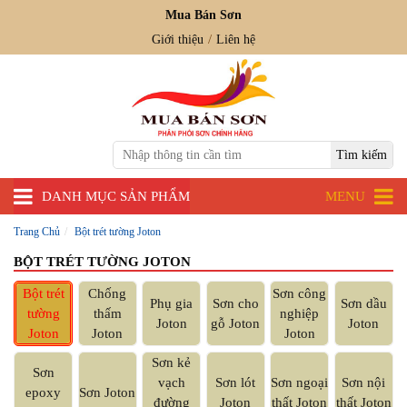
Mua Bán Sơn
Giới thiệu
Liên hệ
DANH MỤC SẢN PHẨM
MENU
Trang Chủ
Bột trét tường Joton
BỘT TRÉT TƯỜNG JOTON
Bột trét
Chống
Sơn công
Phụ gia
Sơn cho
Sơn dầu
tường
thấm
nghiệp
Joton
gỗ Joton
Joton
Joton
Joton
Joton
Sơn kẻ
Sơn
vạch
Sơn lót
Sơn ngoại
Sơn nội
epoxy
Sơn Joton
đường
Joton
thất Joton
thất Joton