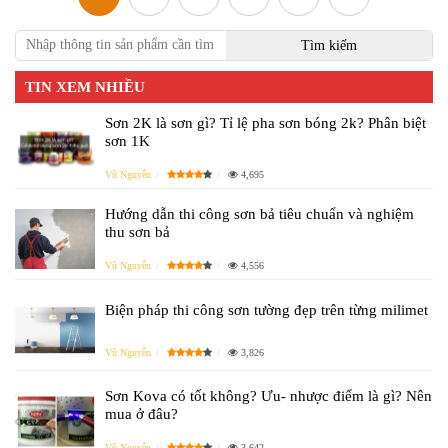
TIN XEM NHIỀU
Sơn 2K là sơn gì? Tỉ lệ pha sơn bóng 2k? Phân biệt
sơn 1K
Vũ Nguyễn
4,695
Hướng dẫn thi công sơn bả tiêu chuẩn và nghiệm
thu sơn bả
Vũ Nguyễn
4,556
Biện pháp thi công sơn tường đẹp trên từng milimet
Vũ Nguyễn
3,826
Sơn Kova có tốt không? Ưu- nhược điểm là gì? Nên
mua ở đâu?
Vũ Nguyễn
3,642