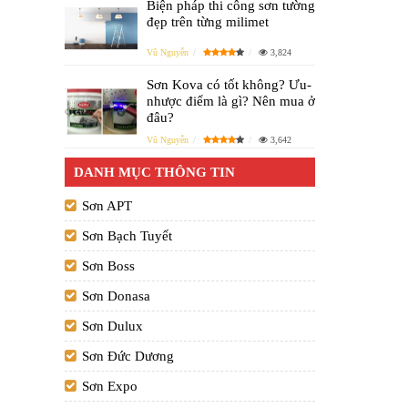
Biện pháp thi công sơn tường
đẹp trên từng milimet
Vũ Nguyễn
3,824
Sơn Kova có tốt không? Ưu-
nhược điểm là gì? Nên mua ở
đâu?
Vũ Nguyễn
3,642
DANH MỤC THÔNG TIN
Sơn APT
Sơn Bạch Tuyết
Sơn Boss
Sơn Donasa
Sơn Dulux
Sơn Đức Dương
Sơn Expo