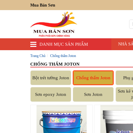
Mua Bán Sơn
DANH MỤC SẢN PHẨM
NHÀ S
Trang Chủ
Chống thấm Joton
CHỐNG THẤM JOTON
Bột trét tường Joton
Chống thấm Joton
Phụ g
Sơn kẻ 
Sơn epoxy Joton
Sơn Joton
J