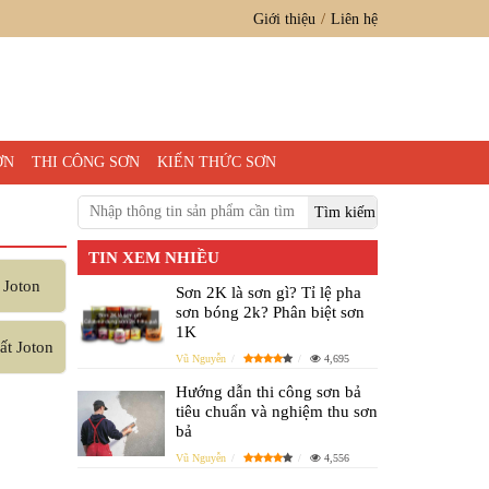
Giới thiệu
Liên hệ
ƠN
THI CÔNG SƠN
KIẾN THỨC SƠN
TIN XEM NHIỀU
 Joton
Sơn 2K là sơn gì? Tỉ lệ pha
sơn bóng 2k? Phân biệt sơn
1K
ất Joton
Vũ Nguyễn
4,695
Hướng dẫn thi công sơn bả
tiêu chuẩn và nghiệm thu sơn
bả
Vũ Nguyễn
4,556