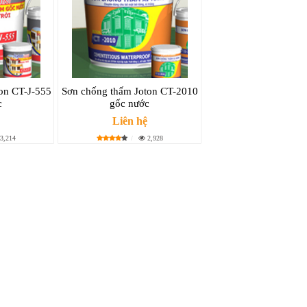
on CT-J-555
Sơn chống thấm Joton CT-2010
c
gốc nước
Liên hệ
3,214
2,928