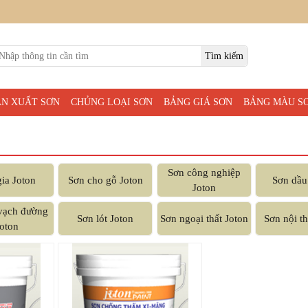
ẢN XUẤT SƠN
CHỦNG LOẠI SƠN
BẢNG GIÁ SƠN
BẢNG MÀU S
Sơn công nghiệp
ia Joton
Sơn cho gỗ Joton
Sơn dầu
Joton
vạch đường
Sơn lót Joton
Sơn ngoại thất Joton
Sơn nội th
oton