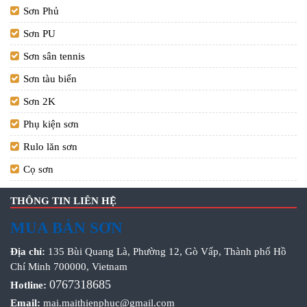
Sơn Phủ
Sơn PU
Sơn sân tennis
Sơn tàu biển
Sơn 2K
Phụ kiện sơn
Rulo lăn sơn
Cọ sơn
THÔNG TIN LIÊN HỆ
MUA BÁN SƠN
Địa chỉ:
135 Bùi Quang Là, Phường 12, Gò Vấp, Thành phố Hồ
Chí Minh 700000, Vietnam
0767318685
Hotline:
Email:
mai.maithienphuc@gmail.com