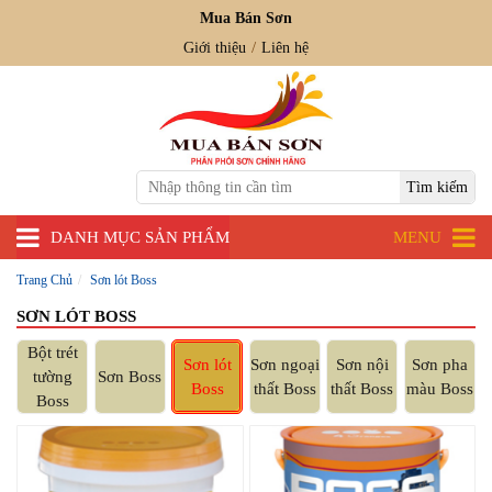
Mua Bán Sơn
Giới thiệu
Liên hệ
DANH MỤC SẢN PHẨM
MENU
Trang Chủ
Sơn lót Boss
SƠN LÓT BOSS
Bột trét
Sơn lót
Sơn ngoại
Sơn nội
Sơn pha
tường
Sơn Boss
Boss
thất Boss
thất Boss
màu Boss
Boss