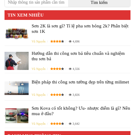
TIN XEM NHIỀU
Sơn 2K là sơn gì? Tỉ lệ pha sơn bóng 2k? Phân biệt
sơn 1K
Vũ Nguyễn
4,696
Hướng dẫn thi công sơn bả tiêu chuẩn và nghiệm
thu sơn bả
Vũ Nguyễn
4,556
Biện pháp thi công sơn tường đẹp trên từng milimet
Vũ Nguyễn
3,826
Sơn Kova có tốt không? Ưu- nhược điểm là gì? Nên
mua ở đâu?
Vũ Nguyễn
3,642