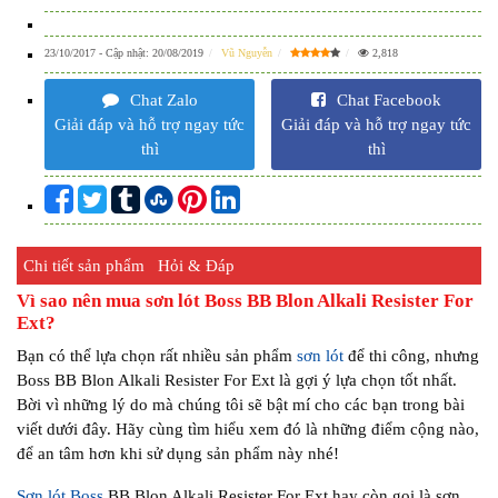
23/10/2017
- Cập nhật:
20/08/2019
Vũ Nguyễn
2,818
Chat Zalo
Chat Facebook
Giải đáp và hỗ trợ ngay tức
Giải đáp và hỗ trợ ngay tức
thì
thì
Chi tiết sản phẩm
Hỏi & Đáp
Vì sao nên mua sơn lót Boss BB Blon Alkali Resister For
Ext?
Bạn có thể lựa chọn rất nhiều sản phẩm
sơn lót
để thi công, nhưng
Boss BB Blon Alkali Resister For Ext là gợi ý lựa chọn tốt nhất.
Bời vì những lý do mà chúng tôi sẽ bật mí cho các bạn trong bài
viết dưới đây. Hãy cùng tìm hiểu xem đó là những điểm cộng nào,
để an tâm hơn khi sử dụng sản phẩm này nhé!
Sơn lót Boss
BB Blon Alkali Resister For Ext hay còn gọi là sơn