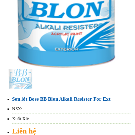
Sơn lót Boss BB Blon Alkali Resister For Ext
NSX:
Xuất Xứ:
Liên hệ