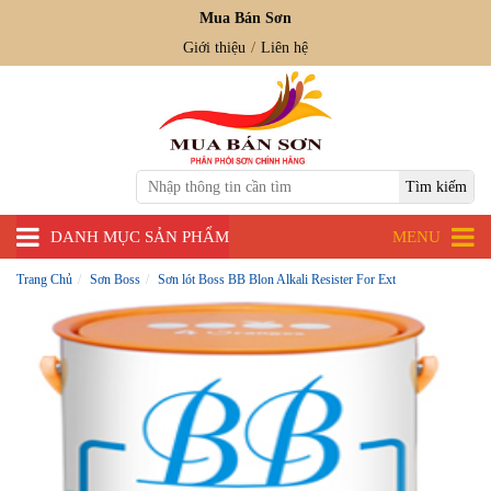
Mua Bán Sơn
Giới thiệu
Liên hệ
DANH MỤC SẢN PHẨM
MENU
Trang Chủ
Sơn Boss
Sơn lót Boss BB Blon Alkali Resister For Ext