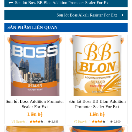
Sơn lót Boss BB Blon Addition Promoter Sealer For Ext
Sơn lót Boss Alkali Resister For Ext
SẢN PHẨM LIÊN QUAN
Sơn lót Boss Addition Promoter
Sơn lót Boss BB Blon Addition
Sealer For Ext
Promoter Sealer For Ext
Liên hệ
Liên hệ
Vũ Nguyễn
2,685
Vũ Nguyễn
2,800