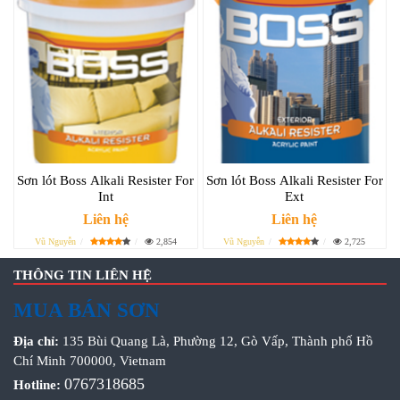
Sơn lót Boss Alkali Resister For
Sơn lót Boss Alkali Resister For
Int
Ext
Liên hệ
Liên hệ
Vũ Nguyễn
2,854
Vũ Nguyễn
2,725
THÔNG TIN LIÊN HỆ
MUA BÁN SƠN
Địa chỉ:
135 Bùi Quang Là, Phường 12, Gò Vấp, Thành phố Hồ
Chí Minh 700000, Vietnam
0767318685
Hotline: