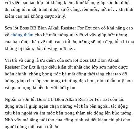
với việc bạn tạo lớp lót kháng kiềm, khử kiềm, giúp sơn lót được
thi công tốt nhất, tránh được sự ố vàng, rêu mốc, nứt nẻ… khi tính
kiềm cao mà không được xử lý.
Sơn lót Boss BB Blon Alkali Resister For Ext còn có khả năng cao
về
chống thấm
cho bề mặt tường ưu việt vì vậy giúp bức tường
của bạn được bảo vệ một cách tối ưu, tường sẽ mịn đẹp, bền bỉ mà
không bị thấm, ướt, ố vàng, nứt nẻ…
Vai trò và cũng là ưu điểm của sơn lót Boss BB Blon Alkali
Resister For Ext là tạo điều kiện tốt nhất cho lớp sơn nước được
hoàn chỉnh, chống bong tróc bề mặt đồng thời tăng chất tạo độ
bóng, giúp cho lớp sơn trang trí trông đẹp hơn, nhìn thẩm mỹ hơn
và quan trọng là bền bỉ với thời gian.
Ngoài ra sơn lót Boss BB Blon Alkali Resister For Ext còn tác
dụng nữa là giúp ngăn chặn những vết bẩn bên ngoài, tác động
xấu bên ngoài và ẩm mốc bên trong thấm tác động lên bức tường.
Nhờ vậy mà tăng tuổi thọ của công trình và tiết kiệm chi phí cho
người dùng một cách tối ưu.