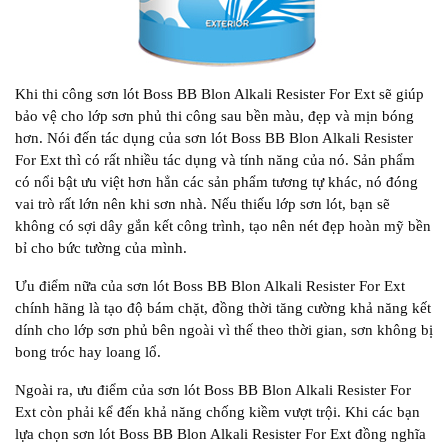
Khi thi công sơn lót Boss BB Blon Alkali Resister For Ext sẽ giúp
bảo vệ cho lớp sơn phủ thi công sau bền màu, đẹp và mịn bóng
hơn. Nói đến tác dụng của sơn lót Boss BB Blon Alkali Resister
For Ext thì có rất nhiều tác dụng và tính năng của nó. Sản phẩm
có nổi bật ưu việt hơn hẳn các sản phẩm tương tự khác, nó đóng
vai trò rất lớn nên khi sơn nhà. Nếu thiếu lớp sơn lót, bạn sẽ
không có sợi dây gắn kết công trình, tạo nên nét đẹp hoàn mỹ bền
bỉ cho bức tường của mình.
Ưu điểm nữa của sơn lót Boss BB Blon Alkali Resister For Ext
chính hãng là tạo độ bám chặt, đồng thời tăng cường khả năng kết
dính cho lớp sơn phủ bên ngoài vì thế theo thời gian, sơn không bị
bong tróc hay loang lổ.
Ngoài ra, ưu điểm của sơn lót Boss BB Blon Alkali Resister For
Ext còn phải kể đến khả năng chống kiềm vượt trội. Khi các bạn
lựa chọn sơn lót Boss BB Blon Alkali Resister For Ext đồng nghĩa