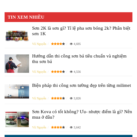
TIN XEM NHIỀU
Sơn 2K là sơn gì? Tỉ lệ pha sơn bóng 2k? Phân biệt
sơn 1K
Vũ Nguyễn
4,695
Hướng dẫn thi công sơn bả tiêu chuẩn và nghiệm
thu sơn bả
Vũ Nguyễn
4,556
Biện pháp thi công sơn tường đẹp trên từng milimet
Vũ Nguyễn
3,826
Sơn Kova có tốt không? Ưu- nhược điểm là gì? Nên
mua ở đâu?
Vũ Nguyễn
3,642