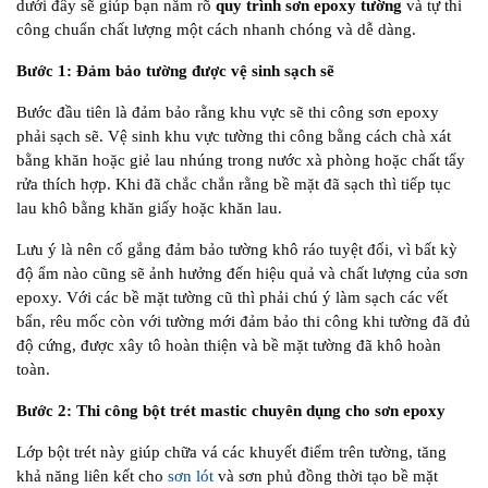
dưới đây sẽ giúp bạn nắm rõ
quy trình sơn epoxy tường
và tự thi
công chuẩn chất lượng một cách nhanh chóng và dễ dàng.
Bước 1: Đảm bảo tường được vệ sinh sạch sẽ
Bước đầu tiên là đảm bảo rằng khu vực sẽ thi công sơn epoxy
phải sạch sẽ. Vệ sinh khu vực tường thi công bằng cách chà xát
bằng khăn hoặc giẻ lau nhúng trong nước xà phòng hoặc chất tẩy
rửa thích hợp. Khi đã chắc chắn rằng bề mặt đã sạch thì tiếp tục
lau khô bằng khăn giấy hoặc khăn lau.
Lưu ý là nên cố gắng đảm bảo tường khô ráo tuyệt đối, vì bất kỳ
độ ẩm nào cũng sẽ ảnh hưởng đến hiệu quả và chất lượng của sơn
epoxy. Với các bề mặt tường cũ thì phải chú ý làm sạch các vết
bẩn, rêu mốc còn với tường mới đảm bảo thi công khi tường đã đủ
độ cứng, được xây tô hoàn thiện và bề mặt tường đã khô hoàn
toàn.
Bước 2: Thi công bột trét mastic chuyên dụng cho sơn epoxy
Lớp bột trét này giúp chữa vá các khuyết điểm trên tường, tăng
khả năng liên kết cho
sơn lót
và sơn phủ đồng thời tạo bề mặt