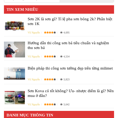
TIN XEM NHIỀU
Sơn 2K là sơn gì? Tỉ lệ pha sơn bóng 2k? Phân biệt
sơn 1K
Vũ Nguyễn
4,695
Hướng dẫn thi công sơn bả tiêu chuẩn và nghiệm
thu sơn bả
Vũ Nguyễn
4,554
Biện pháp thi công sơn tường đẹp trên từng milimet
Vũ Nguyễn
3,823
Sơn Kova có tốt không? Ưu- nhược điểm là gì? Nên
mua ở đâu?
Vũ Nguyễn
3,642
DANH MỤC THÔNG TIN