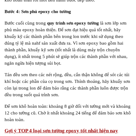
Bước 4: Sơn phủ epoxy cho tường
Bước cuối cùng trong
quy trình sơn epoxy tường
là sơn lớp sơn
phủ màu epoxy hoàn thiện. Để sơn đạt hiệu quả tốt nhất, hãy
khuấy kỹ các thành phần bên trong lon trước khi sử dụng theo
đúng tỷ lệ mà nahf sản xuất đưa ra. Vì sơn epoxy bao gồm hai
thành phần, khuấy kỹ sơn (tốt nhất là dùng máy trộn chuyên
dụng), ít nhất trong 5 phút sẽ giúp trộn các thành phần với nhau,
ngăn ngừa hiện tượng sủi bọt.
Tán đều sơn theo các nét rộng, đều, cẩn thận không để sót các túi
khí hoặc các phần của cọ trong sơn. Thỉnh thoảng, hãy khuấy sơn
còn lại trong lon để đảm bảo rằng các thành phần luôn được trộn
đều trong suốt quá trình sơn.
Để sơn khô hoàn toàn: khoảng 8 giờ đối với tường mới và khoảng
12 cho tường cũ. Chờ ít nhất khoảng 24 tiếng để đảm bảo sơn khô
hoàn toàn.
Gợi ý TOP 4 loại sơn tường epoxy tốt nhất hiện nay