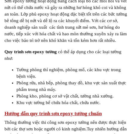
Sơn epoxy tường hoạt động bằng cách loại bỏ các mối nối và vết
nứt có thể chứa nước và gây ra những hư hỏng khó coi và không
an toàn. Lớp phủ epoxy hoạt động đặc biệt tốt trên các bức tường
bê tông dễ bị nứt và dễ lộ ra các khuyết điểm. Với các cơ sở,
doanh nghiệp sản xuất các tình trang sứt mẻ sơn, hư hỏng do
nước, tiếp xúc với hóa chất và hao mòn thường xuyên xảy ra làm
cho việc bảo trì trở nên khó khăn và tốn kém hơn rất nhiều.
Quy trình sơn epoxy tường
có thể áp dụng cho các loại tường
như:
Tường phòng thí nghiệm, phòng mổ, các khu vực trong
bệnh viện.
Phòng rửa, nhà bếp, phòng thay đồ, khu vực sản xuất thực
phẩm trong nhà máy.
Phòng kho, phòng cơ sở vật chất, tường nhà xưởng.
Khu vực tường bể chứa hóa chất, chứa nước.
Hướng dẫn quy trình sơn epoxy tường chuẩn
Thông thường việc thi công sơn epoxy tường nên được thực hiện
bởi các thợ sơn hoặc người có kinh nghiệm.Tuy nhiên hướng dẫn