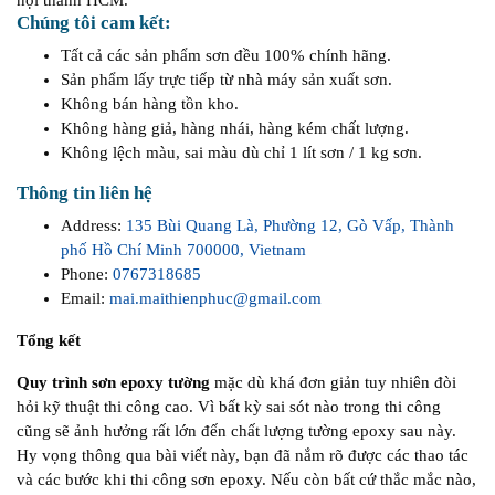
nội thành HCM.
Chúng tôi cam kết:
Tất cả các sản phẩm sơn đều 100% chính hãng.
Sản phẩm lấy trực tiếp từ nhà máy sản xuất sơn.
Không bán hàng tồn kho.
Không hàng giả, hàng nhái, hàng kém chất lượng.
Không lệch màu, sai màu dù chỉ 1 lít sơn / 1 kg sơn.
Thông tin liên hệ
Address:
135 Bùi Quang Là, Phường 12, Gò Vấp, Thành
phố Hồ Chí Minh 700000, Vietnam
Phone:
0767318685
Email:
mai.maithienphuc@gmail.com
Tổng kết
Quy trình sơn epoxy tường
mặc dù khá đơn giản tuy nhiên đòi
hỏi kỹ thuật thi công cao. Vì bất kỳ sai sót nào trong thi công
cũng sẽ ảnh hưởng rất lớn đến chất lượng tường epoxy sau này.
Hy vọng thông qua bài viết này, bạn đã nắm rõ được các thao tác
và các bước khi thi công sơn epoxy. Nếu còn bất cứ thắc mắc nào,