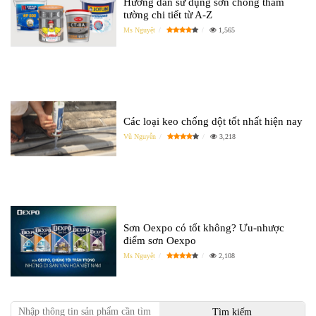
Hướng dẫn sử dụng sơn chống thấm
tường chi tiết từ A-Z
Ms Nguyệt
1,565
Các loại keo chống dột tốt nhất hiện nay
Vũ Nguyễn
3,218
Sơn Oexpo có tốt không? Ưu-nhược
điểm sơn Oexpo
Ms Nguyệt
2,108