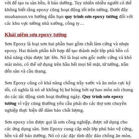
vời để tạo ra sàn bền, ít bảo dưỡng. Tuy nhiên nhiều người có thể
không biết rằng epoxy cũng hoạt động tốt trên tường. Đưới đây
muabanson.vn hướng dẫn bạn
quy trình sơn epoxy tường
đối với
các khu vực tường nhà xưởng, công ty…
Khái niệm sơn epoxy tường
Sơn Epoxy là loại sơn hai phần bao gồm chất làm cứng và nhựa
epoxy. Hai thành phần kết hợp để tạo thành một lớp phủ bền có
khả năng chịu được lực lớn. Nó là loại sơn gốc nước cứng và khó
mài mòn, có thể sử dụng trên hầu hết mọi bề mặt, từ tường, trần
đến sàn và cầu thang.
Sơn Epoxy cũng có khả năng chống trầy xước và ăn mòn cực kỳ
tốt, có nghĩa là nó sẽ không bị hư hỏng bởi sự hao mòn nói chung
do các tác động sinh hoạt thường ngày.
Quy trình sơn epoxy
tường
vì vậy cũng thường yêu cầu phải do các thợ sơn chuyên
nghiệp thực hiện để đảm bảo chất lượng.
Sơn epoxy còn được gọi là sơn công nghiệp, được sử dụng cho
các ứng dụng sàn. Sơn Epoxy cung cấp một lớp phủ bảo vệ cứng,
bền và dễ bảo dưỡng. Nó có các đặc tính độc đáo chống ăn mòn,