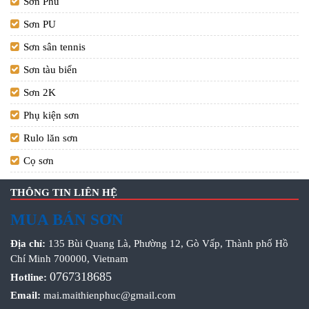
Sơn Phủ
Sơn PU
Sơn sân tennis
Sơn tàu biển
Sơn 2K
Phụ kiện sơn
Rulo lăn sơn
Cọ sơn
THÔNG TIN LIÊN HỆ
MUA BÁN SƠN
Địa chỉ:
135 Bùi Quang Là, Phường 12, Gò Vấp, Thành phố Hồ
Chí Minh 700000, Vietnam
0767318685
Hotline:
Email:
mai.maithienphuc@gmail.com