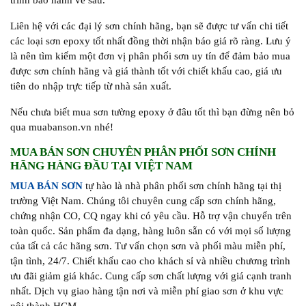
trình bảo hành về sau.
Liên hệ với các đại lý sơn chính hãng, bạn sẽ được tư vấn chi tiết
các loại sơn epoxy tốt nhất đồng thời nhận báo giá rõ ràng. Lưu ý
là nên tìm kiếm một đơn vị phân phối sơn uy tín để đảm bảo mua
được sơn chính hãng và giá thành tốt với chiết khấu cao, giá ưu
tiên do nhập trực tiếp từ nhà sản xuất.
Nếu chưa biết mua sơn tường epoxy ở đâu tốt thì bạn đừng nên bỏ
qua muabanson.vn nhé!
MUA BÁN SƠN CHUYÊN PHÂN PHỐI SƠN CHÍNH
HÃNG HÀNG ĐẦU TẠI VIỆT NAM
MUA BÁN SƠN
tự hào là nhà phân phối sơn chính hãng tại thị
trường Việt Nam. Chúng tôi chuyên cung cấp sơn chính hãng,
chứng nhận CO, CQ ngay khi có yêu cầu. Hỗ trợ vận chuyển trên
toàn quốc. Sản phẩm đa dạng, hàng luôn sẵn có với mọi số lượng
của tất cả các hãng sơn. Tư vấn chọn sơn và phối màu miễn phí,
tận tình, 24/7. Chiết khấu cao cho khách sỉ và nhiều chương trình
ưu đãi giảm giá khác. Cung cấp sơn chất lượng với giá cạnh tranh
nhất. Dịch vụ giao hàng tận nơi và miễn phí giao sơn ở khu vực