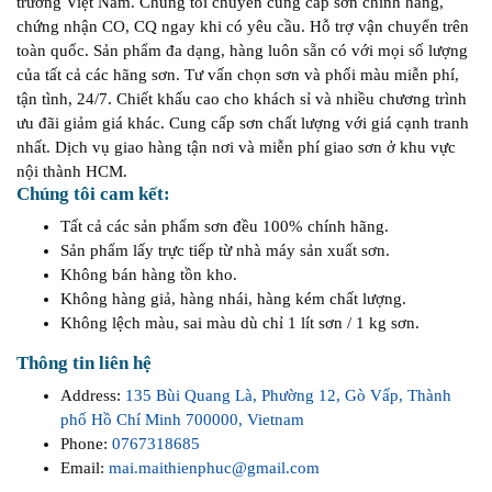
trường Việt Nam. Chúng tôi chuyên cung cấp sơn chính hãng,
chứng nhận CO, CQ ngay khi có yêu cầu. Hỗ trợ vận chuyển trên
toàn quốc. Sản phẩm đa dạng, hàng luôn sẵn có với mọi số lượng
của tất cả các hãng sơn. Tư vấn chọn sơn và phối màu miễn phí,
tận tình, 24/7. Chiết khấu cao cho khách sỉ và nhiều chương trình
ưu đãi giảm giá khác. Cung cấp sơn chất lượng với giá cạnh tranh
nhất. Dịch vụ giao hàng tận nơi và miễn phí giao sơn ở khu vực
nội thành HCM.
Chúng tôi cam kết:
Tất cả các sản phẩm sơn đều 100% chính hãng.
Sản phẩm lấy trực tiếp từ nhà máy sản xuất sơn.
Không bán hàng tồn kho.
Không hàng giả, hàng nhái, hàng kém chất lượng.
Không lệch màu, sai màu dù chỉ 1 lít sơn / 1 kg sơn.
Thông tin liên hệ
Address:
135 Bùi Quang Là, Phường 12, Gò Vấp, Thành
phố Hồ Chí Minh 700000, Vietnam
Phone:
0767318685
Email:
mai.maithienphuc@gmail.com