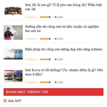
Sơn 2K là sơn gì? Tỉ lệ pha sơn bóng 2k? Phân biệt
sơn 1K
Vũ Nguyễn
4,695
Hướng dẫn thi công sơn bả tiêu chuẩn và nghiệm
thu sơn bả
Vũ Nguyễn
4,556
Biện pháp thi công sơn tường đẹp trên từng milimet
Vũ Nguyễn
3,824
Sơn Kova có tốt không? Ưu- nhược điểm là gì? Nên
mua ở đâu?
Vũ Nguyễn
3,642
DANH MỤC THÔNG TIN
Sơn APT