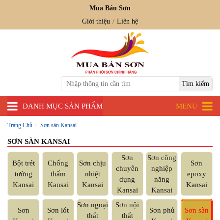
Mua Bán Sơn
Giới thiệu
Liên hệ
DANH MỤC SẢN PHẨM
MENU
Trang Chủ
Sơn sàn Kansai
SƠN SÀN KANSAI
Sơn
Sơn công
Bột trét
Chống
Sơn chịu
Sơn
chuyên
nghiệp
tường
thấm
nhiệt
epoxy
dụng
năng
Kansai
Kansai
Kansai
Kansai
Kansai
Kansai
Sơn ngoại
Sơn nội
Sơn
Sơn lót
Sơn phủ
Sơn sàn
thất
thất