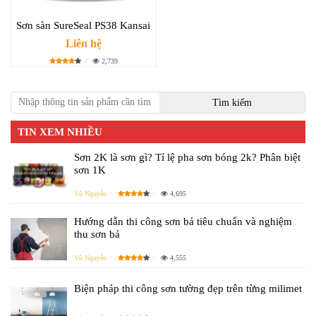
Sơn sàn SureSeal PS38 Kansai
Liên hệ
2,739
TIN XEM NHIỀU
Sơn 2K là sơn gì? Tỉ lệ pha sơn bóng 2k? Phân biệt
sơn 1K
Vũ Nguyễn
4,695
Hướng dẫn thi công sơn bả tiêu chuẩn và nghiệm
thu sơn bả
Vũ Nguyễn
4,555
Biện pháp thi công sơn tường đẹp trên từng milimet