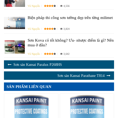
Vũ Nguyễn
4,556
Biện pháp thi công sơn tường đẹp trên từng milimet
Vũ Nguyễn
3,824
Sơn Kova có tốt không? Ưu- nhược điểm là gì? Nên
mua ở đâu?
Vũ Nguyễn
3,642
Sơn sàn Kansai Paralux P268HS
Sơn sàn Kansai Parathane T814
SẢN PHẨM LIÊN QUAN