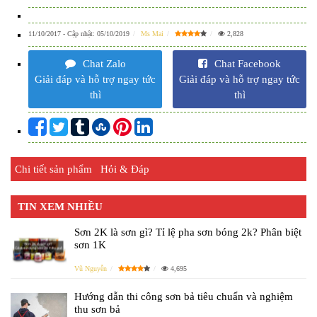
11/10/2017
- Cập nhật:
05/10/2019
Ms Mai
2,828
Chat Zalo
Chat Facebook
Giải đáp và hỗ trợ ngay tức
Giải đáp và hỗ trợ ngay tức
thì
thì
Chi tiết sản phẩm
Hỏi & Đáp
TIN XEM NHIỀU
Sơn 2K là sơn gì? Tỉ lệ pha sơn bóng 2k? Phân biệt
sơn 1K
Vũ Nguyễn
4,695
Hướng dẫn thi công sơn bả tiêu chuẩn và nghiệm
thu sơn bả