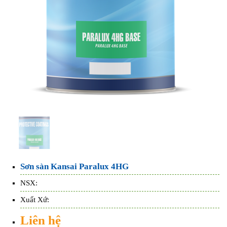
Sơn sàn Kansai Paralux 4HG
NSX:
Xuất Xứ:
Liên hệ