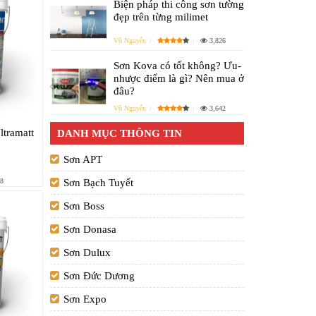
Biện pháp thi công sơn tường
đẹp trên từng milimet
Vũ Nguyễn
3,826
Sơn Kova có tốt không? Ưu-
nhược điểm là gì? Nên mua ở
đâu?
Vũ Nguyễn
3,642
ltramatt
DANH MỤC THÔNG TIN
Sơn APT
Sơn Bạch Tuyết
8
Sơn Boss
Sơn Donasa
Sơn Dulux
Sơn Đức Dương
Sơn Expo