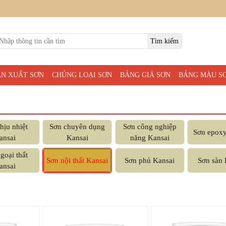
ẢN XUẤT SƠN
CHỦNG LOẠI SƠN
BẢNG GIÁ SƠN
BẢNG MÀU S
hịu nhiệt
Sơn chuyên dụng
Sơn công nghiệp
Sơn epoxy
ansai
Kansai
năng Kansai
goại thất
Sơn nội thất Kansai
Sơn phủ Kansai
Sơn sàn 
ansai