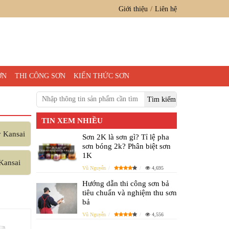
Giới thiệu
Liên hệ
ƠN
THI CÔNG SƠN
KIẾN THỨC SƠN
TIN XEM NHIỀU
 Kansai
Sơn 2K là sơn gì? Tỉ lệ pha
sơn bóng 2k? Phân biệt sơn
1K
Kansai
Vũ Nguyễn
4,695
Hướng dẫn thi công sơn bả
tiêu chuẩn và nghiệm thu sơn
bả
Vũ Nguyễn
4,556