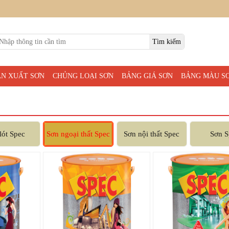
ẢN XUẤT SƠN
CHỦNG LOẠI SƠN
BẢNG GIÁ SƠN
BẢNG MÀU S
lót Spec
Sơn ngoại thất Spec
Sơn nội thất Spec
Sơn S