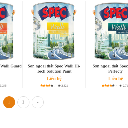
 Walli Guard
Sơn ngoại thất Spec Walli Hi-
Sơn ngoại thất Spec
r
Tech Solution Paint
Perfecty
Liên hệ
Liên hệ
3,245
2,821
2,71
1
2
»