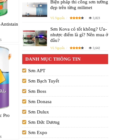
Biện pháp thi công sơn tường
đẹp trên từng milimet
Vũ Nguyễn
3,823
-Antistain
Sơn Kova có tốt không? Ưu-
nhược điểm là gì? Nên mua ở
đâu?
5
Vũ Nguyễn
3,642
DANH MỤC THÔNG TIN
Sơn APT
Sơn Bạch Tuyết
Sơn Boss
Sơn Donasa
Sơn Dulux
c Pro
Sơn Đức Dương
Sơn Expo
6