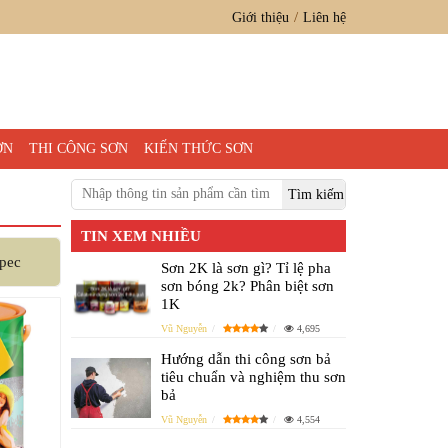
Giới thiệu
Liên hệ
ƠN
THI CÔNG SƠN
KIẾN THỨC SƠN
TIN XEM NHIỀU
pec
Sơn 2K là sơn gì? Tỉ lệ pha
sơn bóng 2k? Phân biệt sơn
1K
Vũ Nguyễn
4,695
Hướng dẫn thi công sơn bả
tiêu chuẩn và nghiệm thu sơn
bả
Vũ Nguyễn
4,554