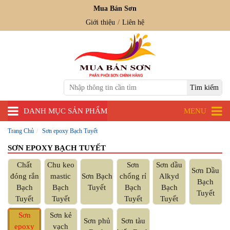
Mua Bán Sơn
Giới thiệu
Liên hệ
DANH MỤC SẢN PHẨM
MENU
Trang Chủ
Sơn epoxy Bạch Tuyết
SƠN EPOXY BẠCH TUYẾT
Chất
Chu keo
Sơn
Sơn dầu
Sơn Dầu
đóng rắn
mastic
Sơn Bạch
chống rỉ
Alkyd
Bạch
Bạch
Bạch
Tuyết
Bạch
Bạch
Tuyết
Tuyết
Tuyết
Tuyết
Tuyết
Sơn
Sơn kẻ
Sơn phủ
Sơn tàu
epoxy
vạch