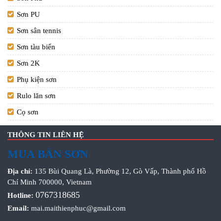
Sơn PU
Sơn sân tennis
Sơn tàu biển
Sơn 2K
Phụ kiện sơn
Rulo lăn sơn
Cọ sơn
THÔNG TIN LIÊN HỆ
MUA BÁN SƠN
Địa chỉ:
135 Bùi Quang Là, Phường 12, Gò Vấp, Thành phố Hồ
Chí Minh 700000, Vietnam
0767318685
Hotline:
Email:
mai.maithienphuc@gmail.com