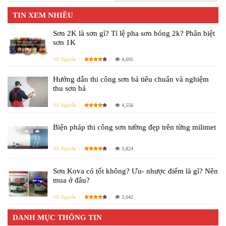
TIN XEM NHIỀU
Sơn 2K là sơn gì? Tỉ lệ pha sơn bóng 2k? Phân biệt
sơn 1K
Vũ Nguyễn
4,695
Hướng dẫn thi công sơn bả tiêu chuẩn và nghiệm
thu sơn bả
Vũ Nguyễn
4,556
Biện pháp thi công sơn tường đẹp trên từng milimet
Vũ Nguyễn
3,824
Sơn Kova có tốt không? Ưu- nhược điểm là gì? Nên
mua ở đâu?
Vũ Nguyễn
3,642
DANH MỤC THÔNG TIN