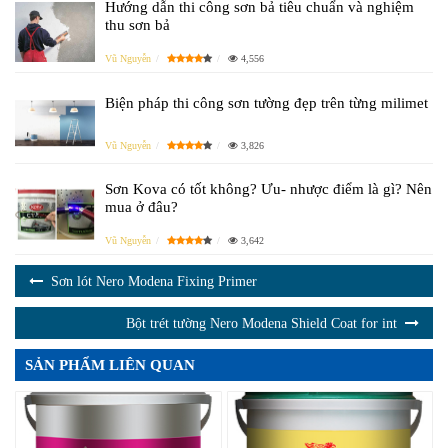
Hướng dẫn thi công sơn bả tiêu chuẩn và nghiệm
thu sơn bả
Vũ Nguyễn
4,556
Biện pháp thi công sơn tường đẹp trên từng milimet
Vũ Nguyễn
3,826
Sơn Kova có tốt không? Ưu- nhược điểm là gì? Nên
mua ở đâu?
Vũ Nguyễn
3,642
Sơn lót Nero Modena Fixing Primer
Bột trét tường Nero Modena Shield Coat for int
SẢN PHẨM LIÊN QUAN