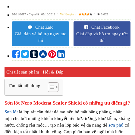
05/11/2017
- Cập nhật:
05/10/2019
Vũ Nguyễn
3,002
Chat Zalo
Chat Facebook
Giải đáp và hỗ trợ ngay tức
Giải đáp và hỗ trợ ngay tức
thì
thì
Chi tiết sản phẩm
Hỏi & Đáp
Tóm tắt nội dung
Sơn lót Nero Modena Sealer Shield có những ưu điểm gì?
Sơn lót
là lớp rất cần thiết để tạo nên bề mặt bằng phẳng, nhẵn
mịn che bớt những khiếm khuyết trên bức tường, khử kiềm, kháng
nước, chống rêu mốc… tạo nên lớp bảo vệ đa năng để
sơn phủ
có
điều kiện tốt nhất khi thi công. Góp phần bảo vệ ngôi nhà luôn