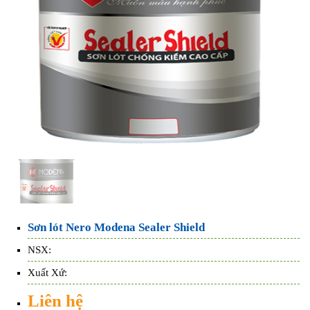
Sơn lót Nero Modena Sealer Shield
NSX:
Xuất Xứ:
Liên hệ