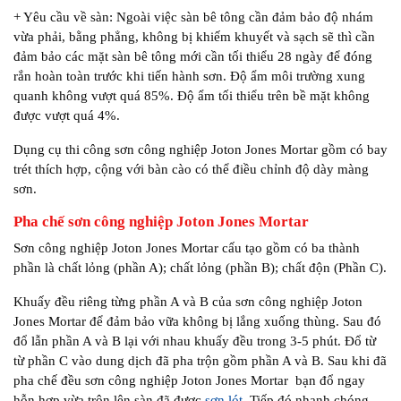
+ Yêu cầu về sàn: Ngoài việc sàn bê tông cần đảm bảo độ nhám
vừa phải, bằng phẳng, không bị khiếm khuyết và sạch sẽ thì cần
đảm bảo các mặt sàn bê tông mới cần tối thiểu 28 ngày để đóng
rắn hoàn toàn trước khi tiến hành sơn. Độ ẩm môi trường xung
quanh không vượt quá 85%. Độ ẩm tối thiểu trên bề mặt không
được vượt quá 4%.
Dụng cụ thi công sơn công nghiệp Joton Jones Mortar gồm có bay
trét thích hợp, cộng với bàn cào có thể điều chỉnh độ dày màng
sơn.
Pha chế sơn công nghiệp Joton Jones Mortar
Sơn công nghiệp Joton Jones Mortar cấu tạo gồm có ba thành
phần là chất lỏng (phần A); chất lỏng (phần B); chất độn (Phần C).
Khuấy đều riêng từng phần A và B của sơn công nghiệp Joton
Jones Mortar để đảm bảo vữa không bị lắng xuống thùng. Sau đó
đổ lẫn phần A và B lại với nhau khuấy đều trong 3-5 phút. Đổ từ
từ phần C vào dung dịch đã pha trộn gồm phần A và B. Sau khi đã
pha chế đều sơn công nghiệp Joton Jones Mortar bạn đổ ngay
hỗn hợp vừa trộn lên sàn đã được
sơn lót
. Tiếp đó nhanh chóng