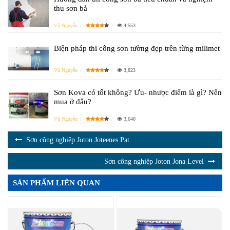
thu sơn bả
Vũ Nguyễn
4,553
Biện pháp thi công sơn tường đẹp trên từng milimet
Vũ Nguyễn
3,823
Sơn Kova có tốt không? Ưu- nhược điểm là gì? Nên
mua ở đâu?
Vũ Nguyễn
3,640
Sơn công nghiệp Joton Joteenes Pat
Sơn công nghiệp Joton Jona Level
SẢN PHẨM LIÊN QUAN