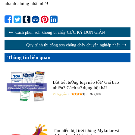
nhanh chóng nhất nhé!
Cách phun sơn không bị chảy CỰC KỲ ĐƠN GIẢN
Quy trình thi công sơn chống cháy chuyên nghiệp nhất
Thông tin liên quan
Bột trét tường loại nào tốt? Giá bao
nhiêu? Cách sử dụng bột bả?
Vũ Nguyễn
2,890
Tìm hiểu bột trét tường Mykolor và