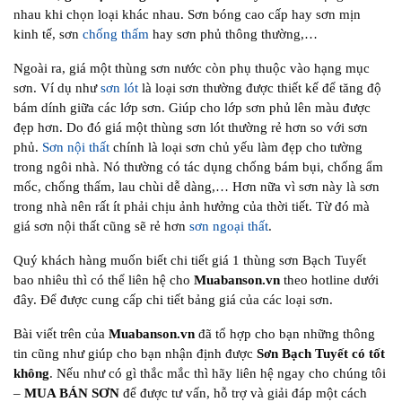
nhau khi chọn loại khác nhau. Sơn bóng cao cấp hay sơn mịn
kinh tế, sơn
chống thấm
hay sơn phủ thông thường,…
Ngoài ra, giá một thùng sơn nước còn phụ thuộc vào hạng mục
sơn. Ví dụ như
sơn lót
là loại sơn thường được thiết kế để tăng độ
bám dính giữa các lớp sơn. Giúp cho lớp sơn phủ lên màu được
đẹp hơn. Do đó giá một thùng sơn lót thường rẻ hơn so với sơn
phủ.
Sơn nội thất
chính là loại sơn chủ yếu làm đẹp cho tường
trong ngôi nhà. Nó thường có tác dụng chống bám bụi, chống ẩm
mốc, chống thấm, lau chùi dễ dàng,… Hơn nữa vì sơn này là sơn
trong nhà nên rất ít phải chịu ảnh hưởng của thời tiết. Từ đó mà
giá sơn nội thất cũng sẽ rẻ hơn
sơn ngoại thất
.
Quý khách hàng muốn biết chi tiết giá 1 thùng sơn Bạch Tuyết
bao nhiêu thì có thể liên hệ cho
Muabanson.vn
theo hotline dưới
đây. Để được cung cấp chi tiết bảng giá của các loại sơn.
Bài viết trên của
Muabanson.vn
đã tổ hợp cho bạn những thông
tin cũng như giúp cho bạn nhận định được
Sơn Bạch Tuyết có tốt
không
. Nếu như có gì thắc mắc thì hãy liên hệ ngay cho chúng tôi
–
MUA BÁN SƠN
để được tư vấn, hỗ trợ và giải đáp một cách