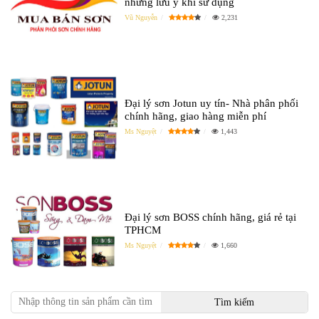
những lưu ý khi sử dụng
Vũ Nguyễn
2,231
Đại lý sơn Jotun uy tín- Nhà phân phối
chính hãng, giao hàng miễn phí
Ms Nguyệt
1,443
Đại lý sơn BOSS chính hãng, giá rẻ tại
TPHCM
Ms Nguyệt
1,660