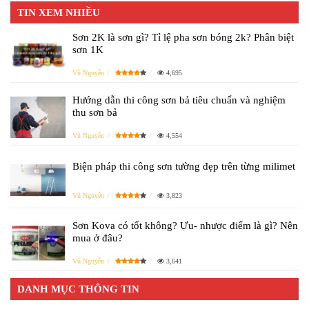
TIN XEM NHIỀU
Sơn 2K là sơn gì? Tỉ lệ pha sơn bóng 2k? Phân biệt
sơn 1K
Vũ Nguyễn
4,695
Hướng dẫn thi công sơn bả tiêu chuẩn và nghiệm
thu sơn bả
Vũ Nguyễn
4,554
Biện pháp thi công sơn tường đẹp trên từng milimet
Vũ Nguyễn
3,823
Sơn Kova có tốt không? Ưu- nhược điểm là gì? Nên
mua ở đâu?
Vũ Nguyễn
3,641
DANH MỤC THÔNG TIN