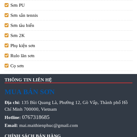
Sơn PU
Sơn sân tennis
Sơn tàu biển
Sơn 2K
Phụ kiện sơn
Rulo lăn sơn
Cọ sơn
THÔNG TIN LIÊN HỆ
MUA BÁN SƠN
Địa chỉ:
135 Bùi Quang Là, Phường 12, Gò Vấp, Thành phố Hồ
Chí Minh 700000, Vietnam
0767318685
Hotline:
Email:
mai.maithienphuc@gmail.com
CHÍNH SÁCH BÁN HÀNG