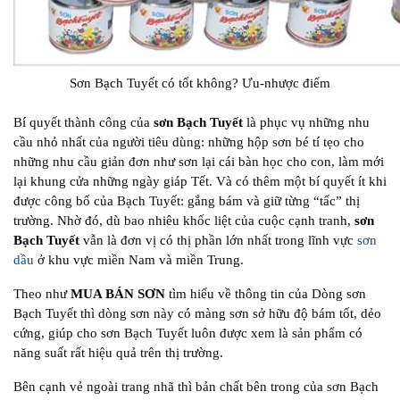
Sơn Bạch Tuyết có tốt không? Ưu-nhược điểm
Bí quyết thành công của
sơn Bạch Tuyết
là phục vụ những nhu
cầu nhỏ nhất của người tiêu dùng: những hộp sơn bé tí tẹo cho
những nhu cầu giản đơn như sơn lại cái bàn học cho con, làm mới
lại khung cửa những ngày giáp Tết. Và có thêm một bí quyết ít khi
được công bố của Bạch Tuyết: gắng bám và giữ từng “tấc” thị
trường. Nhờ đó, dù bao nhiêu khốc liệt của cuộc cạnh tranh,
sơn
Bạch Tuyết
vẫn là đơn vị có thị phần lớn nhất trong lĩnh vực
sơn
dầu
ở khu vực miền Nam và miền Trung.
Theo như
MUA BÁN SƠN
tìm hiểu về thông tin của Dòng sơn
Bạch Tuyết thì dòng sơn này có màng sơn sở hữu độ bám tốt, dẻo
cứng, giúp cho sơn Bạch Tuyết luôn được xem là sản phẩm có
năng suất rất hiệu quả trên thị trường.
Bên cạnh vẻ ngoài trang nhã thì bản chất bên trong của sơn Bạch