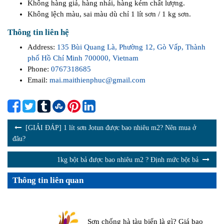
Không hàng giả, hàng nhái, hàng kém chất lượng.
Không lệch màu, sai màu dù chỉ 1 lít sơn / 1 kg sơn.
Thông tin liên hệ
Address:
135 Bùi Quang Là, Phường 12, Gò Vấp, Thành
phố Hồ Chí Minh 700000, Vietnam
Phone:
0767318685
Email:
mai.maithienphuc@gmail.com
[GIẢI ĐÁP] 1 lít sơn Jotun được bao nhiêu m2? Nên mua ở
đâu?
1kg bột bả được bao nhiêu m2 ? Định mức bột bả
Thông tin liên quan
Sơn chống hà tàu biển là gì? Giá bao