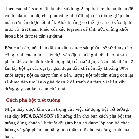
Theo các nhà sản xuất thì nên sử dụng 2 lớp bột trét hoàn thiện để
có thể đảm bảo độ che phủ cũng như độ mịn của tường giúp cho
màu sơn lên được tốt nhất. Khách hàng có thể tự căn cứ vào định
mức bột trét tham khảo của các loại sơn để tính ước chừng khối
lượng bột thực tế cần sử dụng.
Bên cạnh đó, nếu bạn đã xác định được sản phẩm sẽ sử dụng cho
công trình của mình, hãy dựa vào định mức ghi trên bao bì sản
phẩm để có thể tính khối lượng bột cần sử dụng. Nên chia thành 2
lần lấy bột tại các đại lý, giai đoạn đầu chỉ nên lấy khoảng 80%
khối lượng bột đã được tính ở trên, lượng bột trét cần dùng còn lại
sẽ được tiếp tục lấy ở giai đoạn 2 để tránh dư thừa vật liệu xây
dựng gây tốn kém cho chủ nhà.
Cách pha bột trét tường
Nhận thấy được tầm quan trọng của việc sử dụng bột trét tường,
sau đây
MUA BÁN SƠN
sẽ hướng dẫn cho bạn cách pha bột trét
tường đúng chuẩn kỹ thuật để giúp bạn có được lớp sơn bả chất
lượng và góp phần làm tăng tính thẩm mỹ cho cả công trình của
bạn.