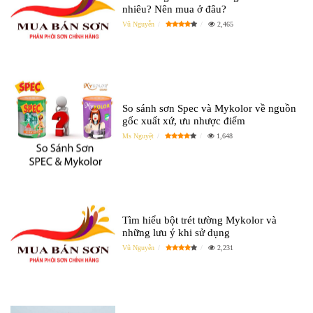
nhiêu? Nên mua ở đâu?
Vũ Nguyễn
2,465
So sánh sơn Spec và Mykolor về nguồn
gốc xuất xứ, ưu nhược điểm
Ms Nguyệt
1,648
Tìm hiểu bột trét tường Mykolor và
những lưu ý khi sử dụng
Vũ Nguyễn
2,231