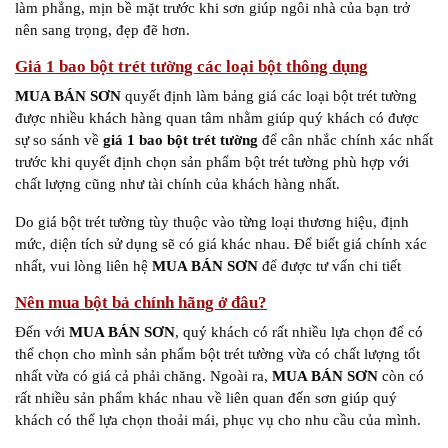
làm phẳng, mịn bề mặt trước khi sơn giúp ngôi nhà của bạn trở
nên sang trọng, đẹp đẽ hơn.
Giá 1 bao bột trét tường các loại bột thông dụng
MUA BÁN SƠN
quyết định làm bảng giá các loại bột trét tường
được nhiều khách hàng quan tâm nhằm giúp quý khách có được
sự so sánh về
giá 1 bao bột trét tường
để cân nhắc chính xác nhất
trước khi quyết định chọn sản phẩm bột trét tường phù hợp với
chất lượng cũng như tài chính của khách hàng nhất.
Do giá bột trét tường tùy thuộc vào từng loại thương hiệu, định
mức, diện tích sử dụng sẽ có giá khác nhau. Để biết giá chính xác
nhất, vui lòng liên hệ
MUA BÁN SƠN
để được tư vấn chi tiết
Nên mua bột bả chính hãng ở đâu?
Đến với
MUA BÁN SƠN
, quý khách có rất nhiều lựa chọn để có
thể chọn cho mình sản phẩm bột trét tường vừa có chất lượng tốt
nhất vừa có giá cả phải chăng. Ngoài ra,
MUA BÁN SƠN
còn có
rất nhiều sản phẩm khác nhau về liên quan đến sơn giúp quý
khách có thể lựa chọn thoải mái, phục vụ cho nhu cầu của mình.