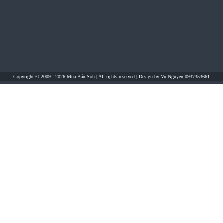
Copyright © 2009 - 2026
Mua Bán Sơn
| All rights reserved | Design by
Vu Nguyen 0937353661