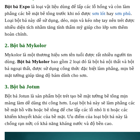
Bột bả Expo
là loại vật liệu dùng để lấp các lỗ hổng và còn làm
phẳng các bề mặt bê tông trước khi nó được
sơn lót
hay
sơn phủ
.
Loại bột bả này dễ sử dụng, dẻo, mịn và kéo nhẹ tay nên trét được
nhiều diện tích nhằm tăng tính thẩm mỹ giúp cho lớp sơn thêm
hoàn chỉnh.
2. Bột bả Mykolor
Mykolor là một thương hiệu sơn tên tuổi được rất nhiều người tin
dùng.
Bột bả Mykolor
bao gồm 2 loại đó là bột bả nội thất và bột
bả ngoại thất, được sử dụng công thức đặc biệt làm phẳng, mịn bề
mặt tường giúp tăng độ bám dính cho sơn.
3. Bột bả Jotun
Bột bả Jotun là sản phẩm bột trét tạo bề mặt tường bê tông mịn
màng làm dễ dàng thi công hơn. Loại bột bả này sẽ làm phẳng các
bề mặt hồ vữa hoặc bê tông để che lấp các lỗ nhỏ li ti hoặc các
khiếm khuyết khác của bề mặt. Ưu điểm của loại bột bả này là
chống rạn nứt; có khả năng kháng nước và độ bền cao.