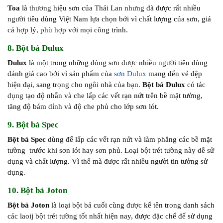
Toa
là thương hiệu sơn của Thái Lan nhưng đã được rất nhiều
người tiêu dùng Việt Nam lựa chọn bởi vì chất lượng của sơn, giá
cả hợp lý, phù hợp với mọi công trình.
8. Bột bả Dulux
Dulux
là một trong những dòng sơn được nhiều người tiêu dùng
đánh giá cao bởi vì sản phẩm của
sơn Dulux
mang đến vẻ đệp
hiện đại, sang trọng cho ngôi nhà của bạn.
Bột bả Dulux
có tác
dụng tạo độ nhẵn và che lấp các vết rạn nứt trên bề mặt tường,
tăng độ bám dính và độ che phủ cho lớp sơn lót.
9. Bột bả Spec
Bột bả Spec
dùng để lấp các vết rạn nứt và làm phẳng các bề mặt
tường trước khi sơn lót hay sơn phủ. Loại bột trét tường này dễ sử
dụng và chất lượng. Vì thế mà được rất nhiều người tin tưởng sử
dụng.
10. Bột bả Joton
Bột bả Joton
là loại bột bả cuối cùng được kể tên trong danh sách
các laoij bột trét tường tốt nhất hiện nay, được đặc chế để sử dụng