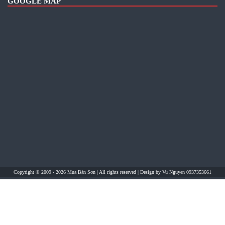
GOOGLE MAP
Copyright © 2009 - 2026
Mua Bán Sơn
| All rights reserved | Design by
Vu Nguyen 0937353661