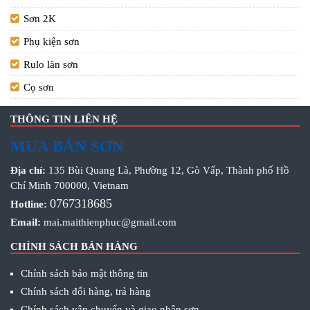
Sơn 2K
Phụ kiện sơn
Rulo lăn sơn
Cọ sơn
THÔNG TIN LIÊN HỆ
MUA BÁN SƠN
Địa chỉ:
135 Bùi Quang Là, Phường 12, Gò Vấp, Thành phố Hồ
Chí Minh 700000, Vietnam
0767318685
Hotline:
Email:
mai.maithienphuc@gmail.com
CHÍNH SÁCH BÁN HÀNG
Chính sách bảo mật thông tin
Chính sách đổi hàng, trả hàng
Chính sách vận chuyển và giao nhận sơn