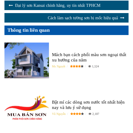
Đại lý sơn Kansai chính hãng, uy tín nhất TPHCM
Cách làm sạch tường sơn bị mốc hiệu quả
Thông tin liên quan
Mách bạn cách phối màu sơn ngoại thất
xu hướng của năm
Ms Nguyệt
1,524
Bật mí các dòng sơn nước tốt nhất hiện
nay và lưu ý sử dụng
Vũ Nguyễn
2,187