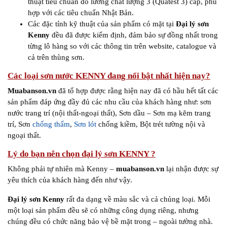
thuật tiêu chuẩn đo lường chất lượng 3 (Quatest 3) cấp, phù
hợp với các tiêu chuẩn Nhật Bản.
Các đặc tính kỹ thuật của sản phẩm có mặt tại
Đại lý sơn
Kenny
đều đã được kiểm định, đảm bảo sự đồng nhất trong
từng lô hàng so với các thông tin trên website, catalogue và
cả trên thùng sơn.
Các loại sơn nước KENNY đang nổi bật nhất hiện nay?
Muabanson.vn
đã tổ hợp được rằng hiện nay đã có hầu hết tất các
sản phẩm đáp ứng đầy đủ các nhu cầu của khách hàng như: sơn
nước trang trí (nội thất-ngoại thất), Sơn dầu – Sơn mạ kẽm trang
trí, Sơn
chống thấm
,
Sơn lót
chống kiềm, Bột trét tường nội và
ngoại thất.
Lý do bạn nên chọn đại lý sơn KENNY ?
Không phải tự nhiên mà Kenny –
muabanson.vn
lại nhận được sự
yêu thích của khách hàng đến như vậy.
Đại lý sơn Kenny
rất đa dạng về màu sắc và cả chủng loại. Mỗi
một loại sản phẩm đều sẽ có những công dụng riêng, nhưng
chúng đều có chức năng bảo vệ bề mặt trong – ngoài tường nhà.