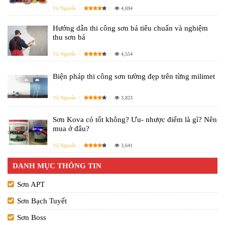
Vũ Nguyễn
4,694
Hướng dẫn thi công sơn bả tiêu chuẩn và nghiệm
thu sơn bả
Vũ Nguyễn
4,554
Biện pháp thi công sơn tường đẹp trên từng milimet
Vũ Nguyễn
3,823
Sơn Kova có tốt không? Ưu- nhược điểm là gì? Nên
mua ở đâu?
Vũ Nguyễn
3,641
DANH MỤC THÔNG TIN
Sơn APT
Sơn Bạch Tuyết
Sơn Boss