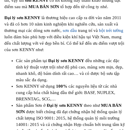
tín, vậy thì
sơn KENNY
có tốt không hãy tham khảo những đặc
điểm sau mà
MUA BÁN SƠN
tổ hợp đến từ công ty nhé.
Đại lý sơn KENNY
là thương hiệu cao cấp ra đời vào năm 2011
và đã có hơn 10 năm kinh nghiệm khi nghiên cứu, sản xuất và
thương mại các dòng sơn nước,
sơn dầu
trang trí và
bột trét tường
luôn đảm bảo phù hợp với điều kiện khí hậu tại Việt Nam, mang
đến chất lượng với vẻ đẹp bền bỉ. Có thể kể đến ưu điểm vượt trội
của sơn KENNY như:
Các sản phẩm tại
Đại lý sơn KENNY
đều những các đặc
tính kỹ thuật vượt trội như độ phủ cao, màng sơn mịn, đẹp,
nhanh khô, độ bám dính rất cao… và có được bộ sưu tập
màu sắc đa dạng.
Sơn KENNY sử dụng
100%
các nguyên liệu từ các nhà
cung cấp hóa chất hàng đầu thế giới: BASF, NUPLEX,
BRENNTAG, SCG,…
Sản phẩm Sơn ở
Đại lý sơn KENNY
theo như
MUA BÁN
SƠN
được biết chúng đã đạt chứng nhận hệ thống quản lý
chất lượng ISO 9001: 2015, hệ thống quản lý môi trường
14001: 2015 và cả chứng nhận Hợp chuẩn bởi trung tâm kỹ