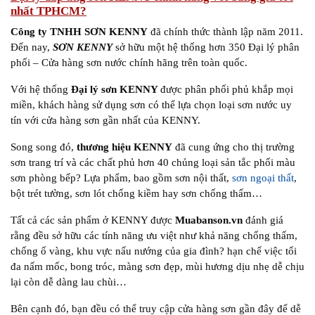
nhất TPHCM?
Công ty TNHH SƠN KENNY
đã chính thức thành lập năm 2011.
Đến nay,
SƠN KENNY
sở hữu một hệ thống hơn 350 Đại lý phân
phối – Cửa hàng sơn nước chính hãng trên toàn quốc.
Với hệ thống
Đại lý sơn KENNY
được phân phối phủ khắp mọi
miền, khách hàng sử dụng sơn có thể lựa chọn loại sơn nước uy
tín với cửa hàng sơn gần nhất của KENNY.
Song song đó,
thương hiệu KENNY
đã cung ứng cho thị trường
sơn trang trí và các chất phủ hơn 40 chủng loại sản tắc phối màu
sơn phòng bếp? Lựa phẩm, bao gồm sơn nội thất,
sơn ngoại thất
,
bột trét tường, sơn lót chống kiềm hay sơn chống thấm…
Tất cả các sản phẩm ở KENNY được
Muabanson.vn
đánh giá
rằng đều sở hữu các tính năng ưu việt như khả năng chống thấm,
chống ố vàng, khu vực nấu nướng của gia đình? hạn chế việc tối
đa nấm mốc, bong tróc, màng sơn đẹp, mùi hương dịu nhẹ dễ chịu
lại còn dễ dàng lau chùi…
Bên cạnh đó, bạn đều có thể truy cập cửa hàng sơn gần đây để dễ