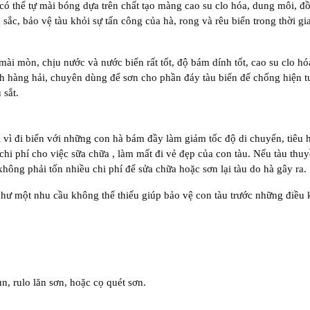
có thể tự mài bóng dựa trên chất tạo màng cao su clo hóa, dung môi, đồ
ắc, bảo vệ tàu khỏi sự tấn công của hà, rong và rêu biển trong thời gi
 mài mòn, chịu nước và nước biển rất tốt, độ bám dính tốt, cao su clo h
h hàng hải, chuyên dùng để sơn cho phần đáy tàu biển để chống hiện 
 sắt.
i vì đi biển với những con hà bám đầy làm giảm tốc độ di chuyển, tiêu 
 chi phí cho việc sữa chữa , làm mất đi vẻ đẹp của con tàu. Nếu tàu thu
hông phải tốn nhiều chi phí để sửa chữa hoặc sơn lại tàu do hà gây ra.
hư một nhu cầu không thể thiếu giúp bảo vệ con tàu trước những điều 
, rulo lăn sơn, hoặc cọ quét sơn.