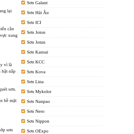
Sơn Galant
ang lại
Sơn Hải Âu
Sơn ICI
biển cần
Sơn Joton
 vực xung
Sơn Jotun
Sơn Kansai
Sơn KCC
y vì là
n bật nắp
Sơn Kova
Sơn Lina
quét sơn.
Sơn Mykolor
ên bề mặt
Sơn Nanpao
Sơn Nero
Sơn Nippon
lớp sơn
Sơn OExpo