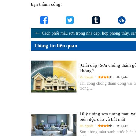
bạn thành công!
Cách phối màu sơn trong nhà đẹp, hợp phong thủy, sa
Thông tin liên quan
[Giải đáp] Sơn chống thấm gố
không?
Ms Nguyệt
1,444
Thi công chống thấm đóng vai t
trong ...
10 ý tưởng sơn tường màu x
biển độc đáo và bắt mắt
Ms Nguyệt
1,649
Sơn tường màu xanh nước biển đ