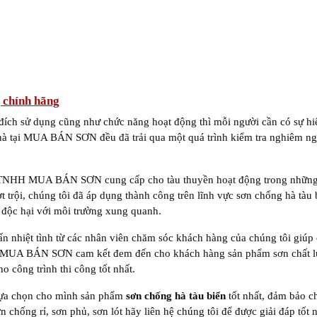
, chính hãng
ích sử dụng cũng như chức năng hoạt động thì mỗi người cần có sự hiể
g hà tại MUA BÁN SƠN
đều đã trải qua một quá trình kiểm tra nghiêm ng
y TNHH MUA BÁN SƠN cung cấp cho tàu thuyền hoạt động trong nhữn
t trội, chúng tôi đã áp dụng thành công trên lĩnh vực sơn chống hà tàu
 độc hại với môi trường xung quanh.
vấn nhiệt tình từ các nhân viên chăm sóc khách hàng của chúng tôi giúp
ất. MUA BÁN SƠN cam kết đem đến cho khách hàng sản phẩm sơn chất l
o công trình thi công tốt nhất.
 lựa chọn cho mình sản phẩm
sơn chống hà tàu biển
tốt nhất, đảm bảo ch
 chống rỉ, sơn phủ, sơn lót hãy liên hệ chúng tôi để được giải đáp tốt 