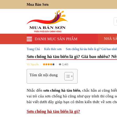
Mua Bán Sơn
DANH MỤC SẢN PHẨM
NHÀ S
Trang Chủ
Kiến thức sơn
Sơn chống hà tàu biển là gì? Giá bao nh
Sơn chống hà tàu biển là gì? Giá bao nhiêu? N
Vũ Nguyễn
2,465
Tóm tắt nội dung
Nhắc đến
sơn chống hà tàu biển
, chắc hẳn ai cũng bi
vai trò của sơn chống hà cũng như quy trình thi công 
bài viết dưới đây giúp bạn có thêm kiến thức về sơn ch
Sơn chống hà tàu biển là gì?