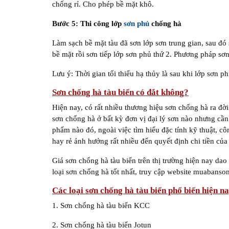
chống rỉ. Cho phép bề mặt khô.
Bước 5: Thi công lớp
sơn phủ
chống hà
Làm sạch bề mặt tàu đã sơn lớp sơn trung gian, sau đó
bề mặt rồi sơn tiếp lớp sơn phủ thứ 2. Phương pháp sơn
Lưu ý: Thời gian tối thiểu hạ thủy là sau khi lớp sơn p
Sơn chống hà tàu biển có đắt không?
Hiện nay, có rất nhiều thương hiệu sơn chống hà ra đờ
sơn chống hà ở bất kỳ đơn vị đại lý sơn nào nhưng cần
phẩm nào đó, ngoài việc tìm hiểu đặc tính kỹ thuật, c
hay rẻ ảnh hưởng rất nhiều đến quyết định chi tiền của
Giá sơn chống hà tàu biển trên thị trường hiện nay da
loại sơn chống hà tốt nhất, truy cập website muabanso
Các loại sơn chống hà tàu biển phổ biến hiện n
1. Sơn chống hà tàu biển KCC
2. Sơn chống hà tàu biển Jotun