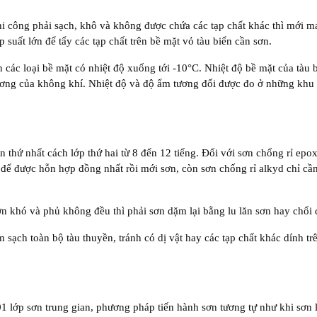
hi công phải sạch, khô và không được chứa các tạp chất khác thì mới m
 suất lớn để tẩy các tạp chất trên bề mặt vỏ tàu biển cần sơn.
n các loại bề mặt có nhiệt độ xuống tới -10°C. Nhiệt độ bề mặt của tàu 
sương của không khí. Nhiệt độ và độ ẩm tương đối được đo ở những khu
 thứ nhất cách lớp thứ hai từ 8 đến 12 tiếng. Đối với sơn chống rỉ epox
n để được hỗn hợp đồng nhất rồi mới sơn, còn sơn chống rỉ alkyd chỉ cầ
 khó và phủ không đều thì phải sơn dặm lại bằng lu lăn sơn hay chổi 
m sạch toàn bộ tàu thuyền, tránh có dị vật hay các tạp chất khác dính tr
 01 lớp sơn trung gian, phương pháp tiến hành sơn tương tự như khi sơn 