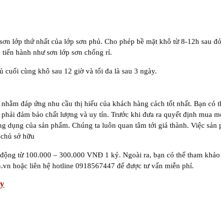
 sơn lớp thứ nhất của lớp sơn phủ. Cho phép bề mặt khô từ 8-12h sau đ
 tiến hành như sơn lớp sơn chống rỉ.
hủ cuối cùng khô sau 12 giờ và tối đa là sau 3 ngày.
i nhằm đáp ứng nhu cầu thị hiếu của khách hàng cách tốt nhất. Bạn có 
 phải đảm bảo chất lượng và uy tín. Trước khi đưa ra quyết định mua m
ông dụng của sản phẩm. Chúng ta luôn quan tâm tới giá thành. Việc sản
 chủ sở hữu
o động từ 100.000 – 300.000 VNĐ 1 ký. Ngoài ra, bạn có thể tham khảo
n.vn hoặc liên hệ hotline 0918567447 để được tư vấn miễn phí.
ay