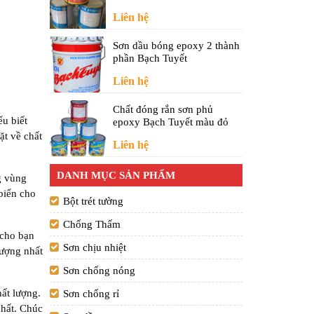
Liên hệ
Sơn dầu bóng epoxy 2 thành
phần Bạch Tuyết
Liên hệ
Chất đóng rắn sơn phủ
u biết
epoxy Bạch Tuyết màu đỏ
ặt về chất
Liên hệ
DANH MỤC SẢN PHẨM
g vùng
 biển cho
Bột trét tường
Chống Thấm
 cho bạn
Sơn chịu nhiệt
ượng nhất
Sơn chống nóng
ất lượng.
Sơn chống rỉ
nhất. Chúc