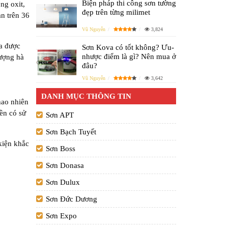
Biện pháp thi công sơn tường
ng oxit,
đẹp trên từng milimet
an trên 36
Vũ Nguyễn
3,824
óa được
Sơn Kova có tốt không? Ưu-
nhược điểm là gì? Nên mua ở
tượng hà
đâu?
Vũ Nguyễn
3,642
DANH MỤC THÔNG TIN
hao nhiên
yền có sử
Sơn APT
Sơn Bạch Tuyết
kiện khắc
Sơn Boss
Sơn Donasa
Sơn Dulux
Sơn Đức Dương
Sơn Expo