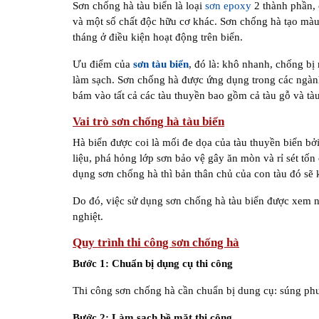
Sơn chống hà tàu biển là loại
sơn epoxy
2 thành phần, 
và một số chất độc hữu cơ khác. Sơn chống hà tạo màu s
tháng ở điều kiện hoạt động trên biển.
Ưu điểm của
sơn tàu biển
, đó là: khô nhanh, chống bị
làm sạch. Sơn chống hà được ứng dụng trong các ngàn
bám vào tất cả các tàu thuyền bao gồm cả tàu gỗ và tàu
Vai trò sơn chống hà tàu biển
Hà biển được coi là mối đe dọa của tàu thuyền biển bở
liệu, phá hỏng lớp sơn bảo vệ gây ăn mòn và rỉ sét tốn
dụng sơn chống hà thì bản thân chủ của con tàu đó sẽ k
Do đó, việc sử dụng sơn chống hà tàu biển được xem n
nghiệt.
Quy trình thi công sơn chống hà
Bước 1: Chuẩn bị dụng cụ thi công
Thi công sơn chống hà cần chuẩn bị dung cụ: súng phun
Bước 2: Làm sạch bề mặt thi công