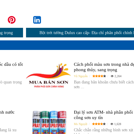
ng trọng
Bột trét tường Dulux cao cấp- Địa chỉ phân phối chính
c dầu có tốt
Cách phối màu sơn trong nhà đ
phong thủy, sang trọng
Vũ Nguyễn
2,264
rò quan trọng
Bạn đang băn khoăn chưa biết các
sơn ...
anh nước
Đại lý sơn ATM- nhà phân phối s
công sơn uy tín
Ms Nguyệt
1,628
ang là xu
Chắc chắn rằng những bình sơn xị