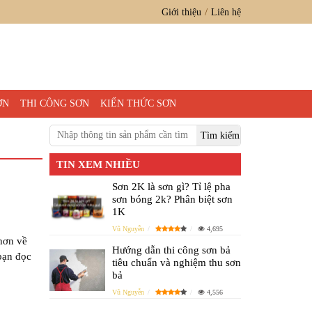
Giới thiệu
Liên hệ
ƠN
THI CÔNG SƠN
KIẾN THỨC SƠN
TIN XEM NHIỀU
Sơn 2K là sơn gì? Tỉ lệ pha
sơn bóng 2k? Phân biệt sơn
1K
Vũ Nguyễn
4,695
 hơn về
Hướng dẫn thi công sơn bả
bạn đọc
tiêu chuẩn và nghiệm thu sơn
bả
Vũ Nguyễn
4,556