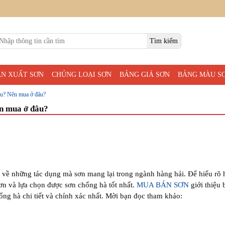
ẢN XUẤT SƠN
CHỦNG LOẠI SƠN
BẢNG GIÁ SƠN
BẢNG MÀU S
iêu? Nên mua ở đâu?
ên mua ở đâu?
ết về những tác dụng mà sơn mang lại trong ngành hàng hải. Để hiểu rõ
sơn và lựa chọn được sơn chống hà tốt nhất.
MUA BÁN SƠN
giới thiệu 
ống hà chi tiết và chính xác nhất. Mời bạn đọc tham khảo: