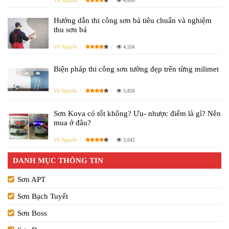
Vũ Nguyễn
4,695
Hướng dẫn thi công sơn bả tiêu chuẩn và nghiệm
thu sơn bả
Vũ Nguyễn
4,556
Biện pháp thi công sơn tường đẹp trên từng milimet
Vũ Nguyễn
3,826
Sơn Kova có tốt không? Ưu- nhược điểm là gì? Nên
mua ở đâu?
Vũ Nguyễn
3,642
DANH MỤC THÔNG TIN
Sơn APT
Sơn Bạch Tuyết
Sơn Boss