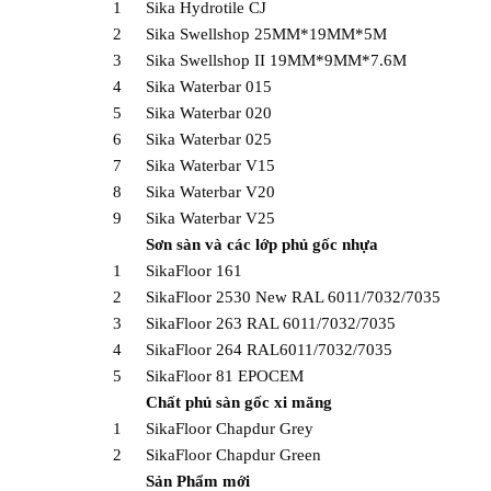
1
Sika Hydrotile CJ
2
Sika Swellshop 25MM*19MM*5M
3
Sika Swellshop II 19MM*9MM*7.6M
4
Sika Waterbar 015
5
Sika Waterbar 020
6
Sika Waterbar 025
7
Sika Waterbar V15
8
Sika Waterbar V20
9
Sika Waterbar V25
Sơn sàn và các lớp phủ gốc nhựa
1
SikaFloor 161
2
SikaFloor 2530 New RAL 6011/7032/7035
3
SikaFloor 263 RAL 6011/7032/7035
4
SikaFloor 264 RAL6011/7032/7035
5
SikaFloor 81 EPOCEM
Chất phủ sàn gốc xi măng
1
SikaFloor Chapdur Grey
2
SikaFloor Chapdur Green
Sản Phẩm mới