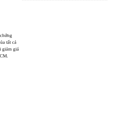
 chứng
ủa tất cả
i giảm giá
HCM.