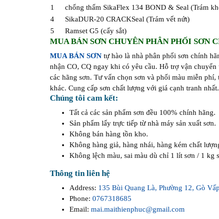
1
chống thấm SikaFlex 134 BOND & Seal (Trám kh
4
SikaDUR-20 CRACKSeal (Trám vết nứt)
5
Ramset G5 (cấy sắt)
MUA BÁN SƠN CHUYÊN PHÂN PHỐI SƠN C
MUA BÁN SƠN
tự hào là nhà phân phối sơn chính hã
nhận CO, CQ ngay khi có yêu cầu. Hỗ trợ vận chuyển t
các hãng sơn. Tư vấn chọn sơn và phối màu miễn phí, t
khác. Cung cấp sơn chất lượng với giá cạnh tranh nhất
Chúng tôi cam kết:
Tất cả các sản phẩm sơn đều 100% chính hãng.
Sản phẩm lấy trực tiếp từ nhà máy sản xuất sơn.
Không bán hàng tồn kho.
Không hàng giả, hàng nhái, hàng kém chất lượn
Không lệch màu, sai màu dù chỉ 1 lít sơn / 1 kg 
Thông tin liên hệ
Address:
135 Bùi Quang Là, Phường 12, Gò Vấ
Phone:
0767318685
Email:
mai.maithienphuc@gmail.com