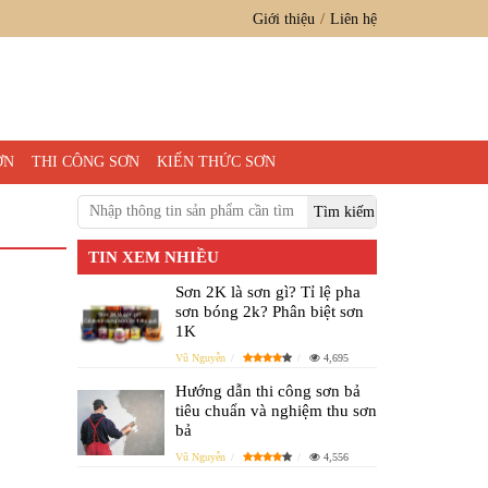
Giới thiệu
Liên hệ
ƠN
THI CÔNG SƠN
KIẾN THỨC SƠN
TIN XEM NHIỀU
Sơn 2K là sơn gì? Tỉ lệ pha
sơn bóng 2k? Phân biệt sơn
1K
Vũ Nguyễn
4,695
Hướng dẫn thi công sơn bả
tiêu chuẩn và nghiệm thu sơn
bả
Vũ Nguyễn
4,556