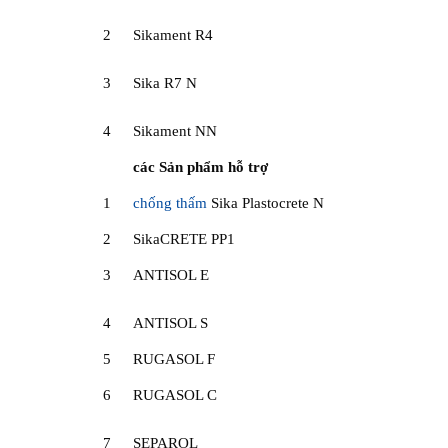
2
Sikament R4
3
Sika R7 N
4
Sikament NN
các Sản phẩm hỗ trợ
1
chống thấm
Sika Plastocrete N
2
SikaCRETE PP1
3
ANTISOL E
4
ANTISOL S
5
RUGASOL F
6
RUGASOL C
7
SEPAROL