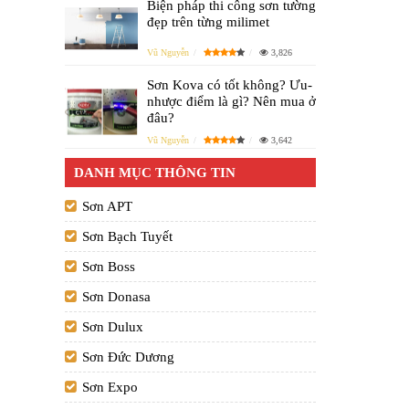
Biện pháp thi công sơn tường
đẹp trên từng milimet
Vũ Nguyễn
3,826
Sơn Kova có tốt không? Ưu-
nhược điểm là gì? Nên mua ở
đâu?
Vũ Nguyễn
3,642
DANH MỤC THÔNG TIN
Sơn APT
Sơn Bạch Tuyết
Sơn Boss
Sơn Donasa
Sơn Dulux
Sơn Đức Dương
Sơn Expo