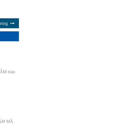
pring
HẨM màu
HẨM MÃ