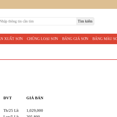
ẢN XUẤT SƠN
CHỦNG LOẠI SƠN
BẢNG GIÁ SƠN
BẢNG MÀU S
ĐVT
GIÁ BÁN
Th/25 Lít
1,029,000
Lon/5 Lít
205,800