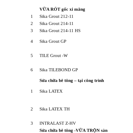
VỮA RÓT gốc xi măng
1
Sika Grout 212-11
2
Sika Grout 214-11
3
Sika Grout 214-11 HS
4
Sika Grout GP
5
TILE Grout -W
6
Sika TILEBOND GP
Sửa chữa bê tông – tại công trình
1
Sika LATEX
2
Sika LATEX TH
3
INTRALAST Z-HV
Sửa chữa bê tông -VỮA TRỘN sàn