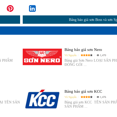
Bảng báo giá sơn Boss và sơn S
Bảng báo giá sơn Nero
Vũ Nguyễn
1,470
ẢN PHẨM
Bảng giá Sơn Nero LOẠI SẢN P
ĐÓNG GÓI ...
Bảng báo giá sơn KCC
Vũ Nguyễn
1,476
OẠI TÊN SẢN
Bảng giá sơn KCC TÊN SẢN P
SẢN PHẨM ...