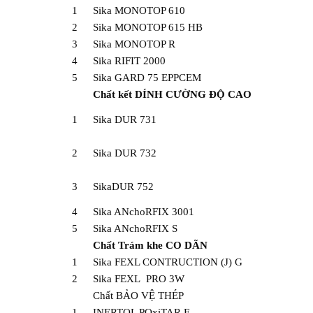
1
Sika MONOTOP 610
2
Sika MONOTOP 615 HB
3
Sika MONOTOP R
4
Sika RIFIT 2000
5
Sika GARD 75 EPPCEM
Chất kết DÍNH CƯỜNG ĐỘ CAO
1
Sika DUR 731
2
Sika DUR 732
3
SikaDUR 752
4
Sika ANchoRFIX 3001
5
Sika ANchoRFIX S
Chất Trám khe CO DÃN
1
Sika FEXL CONTRUCTION (J) G
2
Sika FEXL PRO 3W
Chất BẢO VỆ THÉP
1
INERTOL POxiTAR F