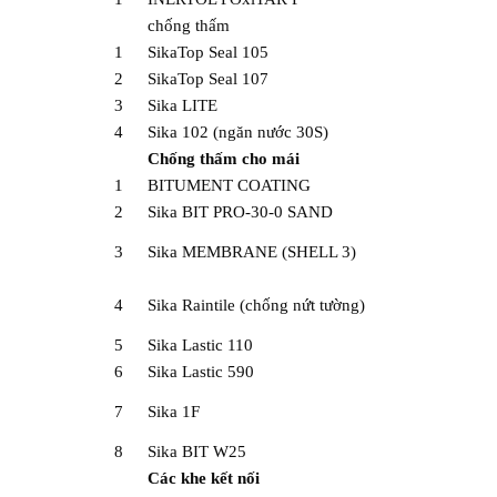
chống thấm
1
SikaTop Seal 105
2
SikaTop Seal 107
3
Sika LITE
4
Sika 102 (ngăn nước 30S)
Chống thấm cho mái
1
BITUMENT COATING
2
Sika BIT PRO-30-0 SAND
3
Sika MEMBRANE (SHELL 3)
4
Sika Raintile (chống nứt tường)
5
Sika Lastic 110
6
Sika Lastic 590
7
Sika 1F
8
Sika BIT W25
Các khe kết nối