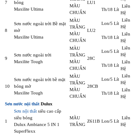
7
bóng
LU1
MÀU
Liên
Maxilite Ultima
Th/18 Lít
CHUẨN
Hệ
Liên
MÀU
Lon/5 Lít
Sơn nước ngoài trời Bề mặt
Hệ
TRẮNG
8
mờ
LU2
MÀU
Liên
Maxilite Ultima
Th/18 Lít
CHUẨN
Hệ
Liên
MÀU
Lon/5 Lít
Hệ
Sơn nước ngoài trời
TRẮNG
9
28C
Maxilite Tough
MÀU
Liên
Th/18 Lít
CHUẨN
Hệ
Liên
MÀU
Lon/5 Lít
Sơn nước ngoài trời bề mặt
Hệ
TRẮNG
10
bóng mờ
28CB
MÀU
Liên
Maxilite Tough
Th/18 Lít
CHUẨN
Hệ
Sơn nước nội thất
Dulux
Sơn nội thất
siêu cao cấp
siêu bóng
MÀU
Liên
1
Z611B
Lon/5 Lít
Dulux Ambiance 5 IN 1
TRẮNG
Hệ
SuperFlexx