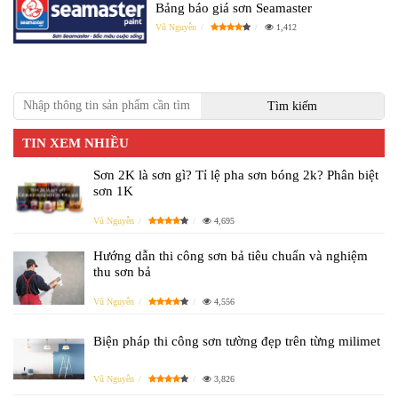
Bảng báo giá sơn Seamaster
Vũ Nguyễn
1,412
TIN XEM NHIỀU
Sơn 2K là sơn gì? Tỉ lệ pha sơn bóng 2k? Phân biệt
sơn 1K
Vũ Nguyễn
4,695
Hướng dẫn thi công sơn bả tiêu chuẩn và nghiệm
thu sơn bả
Vũ Nguyễn
4,556
Biện pháp thi công sơn tường đẹp trên từng milimet
Vũ Nguyễn
3,826