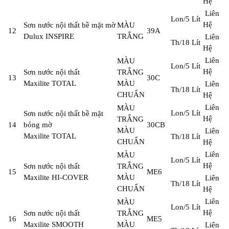
Hệ
Liên
Lon/5 Lít
Hệ
Sơn nước nội thất bề mặt mờ
MÀU
12
39A
Dulux INSPIRE
TRẮNG
Liên
Th/18 Lít
Hệ
Liên
MÀU
Lon/5 Lít
Hệ
Sơn nước nội thất
TRẮNG
13
30C
Maxilite TOTAL
MÀU
Liên
Th/18 Lít
CHUẨN
Hệ
Liên
MÀU
Lon/5 Lít
Sơn nước nội thất bề mặt
Hệ
TRẮNG
14
bóng mờ
30CB
MÀU
Liên
Maxilite TOTAL
Th/18 Lít
CHUẨN
Hệ
Liên
MÀU
Lon/5 Lít
Hệ
Sơn nước nội thất
TRẮNG
15
ME6
Maxilite HI-COVER
MÀU
Liên
Th/18 Lít
CHUẨN
Hệ
Liên
MÀU
Lon/5 Lít
Hệ
Sơn nước nội thất
TRẮNG
16
ME5
Maxilite SMOOTH
MÀU
Liên