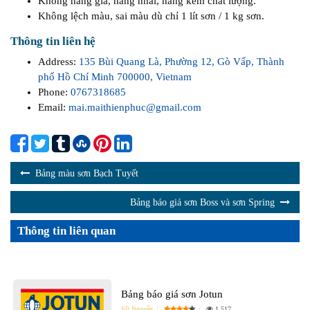
Không hàng giả, hàng nhái, hàng kém chất lượng.
Không lệch màu, sai màu dù chỉ 1 lít sơn / 1 kg sơn.
Thông tin liên hệ
Address:
135 Bùi Quang Là, Phường 12, Gò Vấp, Thành
phố Hồ Chí Minh 700000, Vietnam
Phone:
0767318685
Email:
mai.maithienphuc@gmail.com
Bảng màu sơn Bạch Tuyết
Bảng báo giá sơn Boss và sơn Spring
Thông tin liên quan
Bảng báo giá sơn Jotun
Vũ Nguyễn
1,517