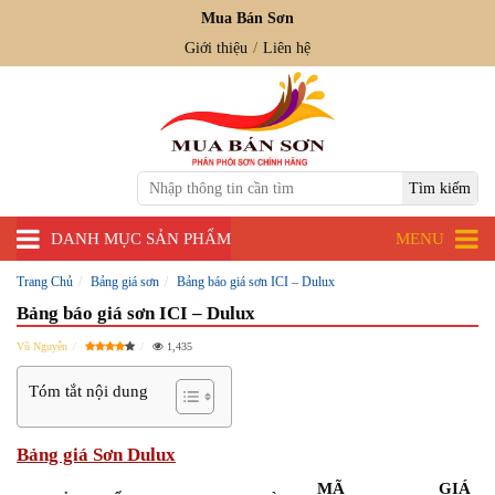
Mua Bán Sơn
Giới thiệu
Liên hệ
DANH MỤC SẢN PHẨM
MENU
Trang Chủ
Bảng giá sơn
Bảng báo giá sơn ICI – Dulux
Bảng báo giá sơn ICI – Dulux
Vũ Nguyễn
1,435
Tóm tắt nội dung
Bảng giá Sơn Dulux
MÃ
GIÁ