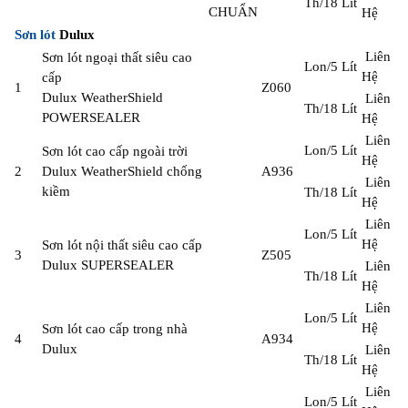
Th/18 Lít
CHUẨN
Hệ
Sơn lót
Dulux
Liên
Sơn lót ngoại thất siêu cao
Lon/5 Lít
Hệ
cấp
1
Z060
Dulux WeatherShield
Liên
Th/18 Lít
POWERSEALER
Hệ
Liên
Lon/5 Lít
Sơn lót cao cấp ngoài trời
Hệ
2
Dulux WeatherShield chống
A936
Liên
kiềm
Th/18 Lít
Hệ
Liên
Lon/5 Lít
Hệ
Sơn lót nội thất siêu cao cấp
3
Z505
Dulux SUPERSEALER
Liên
Th/18 Lít
Hệ
Liên
Lon/5 Lít
Hệ
Sơn lót cao cấp trong nhà
4
A934
Dulux
Liên
Th/18 Lít
Hệ
Liên
Lon/5 Lít