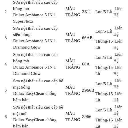
Sơn nội thất siêu cao cấp
bóng mờ
MÀU
Liên
2
Z611
Lon/5 Lít
Dulux Ambiance 5 IN 1
TRẮNG
Hệ
SuperFlexx
Liên
Sơn nội thất siêu cao cấp
Lon/5 Lít
Hệ
siêu bóng
MÀU
3
66AB
Dulux Ambiance 5 IN 1
TRẮNG
Thùng/15
Liên
Diamond Glow
Lít
Hệ
Liên
Sơn nội thất siêu cao cấp
Lon/5 Lít
Hệ
bóng mờ
MÀU
4
66A
Dulux Ambiance 5 IN 1
TRẮNG
Thùng/15
Liên
Diamond Glow
Lít
Hệ
Liên
Sơn nội thất siêu cao cấp bề
Lon/5 Lít
Hệ
mặt bóng
MÀU
5
Z966B
Dulux EasyClean chống
TRẮNG
Thùng/15
Liên
bám bẩn
Lít
Hệ
Liên
Sơn nội thất siêu cao cấp bề
Lon/5 Lít
Hệ
mặt mờ
MÀU
6
Z966
Dulux EasyClean chống
TRẮNG
Thùng/15
Liên
bám bẩn
Lít
Hệ