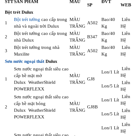
STT
SẢN PHẨM
MÀU
ĐVT
SP
WEB
Bột trét Dulux
Bột trét tường
cao cấp trong
MÀU
Bao/40
Liên
1
A502
nhà và ngoài trời Dulux
TRẮNG
Kg
Hệ
Bột trét tường cao cấp trong
MÀU
Bao/40
Liên
2
B347
nhà Dulux
TRẮNG
Kg
Hệ
Bột trét tường trong nhà
MÀU
Bao/40
Liên
3
A502
Maxilite
TRẮNG
Kg
Hệ
Sơn nước ngoại thất
Dulux
Liên
Sơn nước ngoại thất siêu cao
Lon/1 Lít
Hệ
cấp bề mặt mờ
MÀU
1
GJ8
Dulux WeatherShield
TRẮNG
Liên
Lon/5 Lít
POWERFLEXX
Hệ
Liên
Sơn nước ngoại thất siêu cao
Lon/1 Lít
Hệ
cấp bề mặt bóng
MÀU
2
GJ8B
Dulux WeatherShield
TRẮNG
Liên
Lon/5 Lít
POWERFLEXX
Hệ
Liên
Lon/1 Lít
Hệ
Sơn nước ngoại thất siêu cao