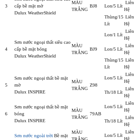
MÀU
Liên
3
cấp bề mặt mờ
BJ8
Lon/5 Lít
TRẮNG
Hệ
Dulux WeatherShield
Thùng/15
Liên
Lít
Hệ
Liên
Lon/1 Lít
Hệ
Sơn nước ngoại thất siêu cao
MÀU
Liên
4
cấp bề mặt bóng
BJ9
Lon/5 Lít
TRẮNG
Hệ
Dulux WeatherShield
Thùng/15
Liên
Lít
Hệ
Liên
Lon/5 Lít
Sơn nước ngoại thất bề mặt
Hệ
MÀU
5
mờ
Z98
TRẮNG
Liên
Dulux INSPIRE
Th/18 Lít
Hệ
Liên
Lon/5 Lít
Sơn nước ngoại thất bề mặt
Hệ
MÀU
6
bóng
79AB
TRẮNG
Liên
Dulux INSPIRE
Th/18 Lít
Hệ
Liên
MÀU
Lon/5 Lít
Sơn nước ngoài trời
Bề mặt
Hệ
TRẮNG