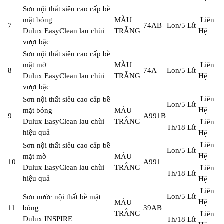
Sơn nội thất siêu cao cấp bề
mặt bóng
MÀU
Liên
7
74AB
Lon/5 Lít
Dulux EasyClean lau chùi
TRẮNG
Hệ
vượt bậc
Sơn nội thất siêu cao cấp bề
mặt mờ
MÀU
Liên
8
74A
Lon/5 Lít
Dulux EasyClean lau chùi
TRẮNG
Hệ
vượt bậc
Liên
Sơn nội thất siêu cao cấp bề
Lon/5 Lít
Hệ
mặt bóng
MÀU
9
A991B
Dulux EasyClean lau chùi
TRẮNG
Liên
Th/18 Lít
hiệu quả
Hệ
Liên
Sơn nội thất siêu cao cấp bề
Lon/5 Lít
Hệ
mặt mờ
MÀU
10
A991
Dulux EasyClean lau chùi
TRẮNG
Liên
Th/18 Lít
hiệu quả
Hệ
Liên
Lon/5 Lít
Sơn nước nội thất bề mặt
Hệ
MÀU
11
bóng
39AB
TRẮNG
Liên
Dulux INSPIRE
Th/18 Lít