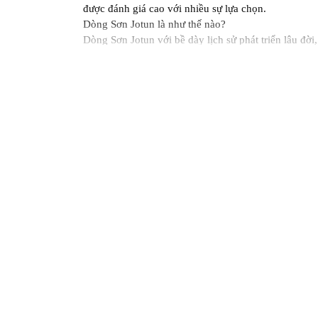
được đánh giá cao với nhiều sự lựa chọn.
Dòng Sơn Jotun là như thế nào?
Dòng Sơn Jotun với bề dày lịch sử phát triển lâu đờ
của tập đoàn. Với bề dày kinh nghiệm phát triển hơn
bị cho mình dây chuyền sản xuất hiện đại và cực kỳ 
nay.
Sơn nước nội thất Jotun Majestic đẹp hoàn hảo
Thì với công nghệ sơn luôn dẫn đầu trong ngành, nh
lượng tốt nhất đến với khách hàng. Nhằm tạo ra nhiề
dụng.
Ưu điểm của dòng Sơn Jotun
Với công nghệ pha màu tiên tiến, màu sắc vô cùng 
với những sở thích và mục đích sử dụng khác nhau.
Có khả năng chống chịu lại được mới áp lực, sức nặng
Độ bền và độ kết dính cao cho nên vậy, việc sử dụn
và các tác nhân từ môi trường khác.
Có độ phẳng và láng mịn, chống thấm tốt, chống chịu
người dùng.
Độ an toàn luôn được đảm bảo, cũng như chất lượng