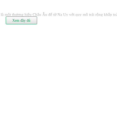
i, là một thương hiệu Châu Âu đế từ Na Uy với quy mô trải rộng khắp to
 80 năm trong lĩnh vực sơn, và qua thời gian thì hãng đã nghiên cứu và
Xem đầy đủ
tiên tiến để bắt kịp xu hướng sử dụng của khách hàng ngày càng khó tí
ững công nghệ mới luôn luôn được nghiên cứu và phát triển để phục vụ
u sản phẩm ưu việt, bền đẹp, nhiều màu sắc và đặc biệt là an toàn với 
phong phú đáp ứng được tốt nhất những yêu cầu khắt khe từ người tiêu
 là nhờ có độ cứng rắn và chất kết dính tốt.
g loại sơn này có khả năng chống chịu với nhiều yếu tố ảnh hưởng tới 
 được với nhiệt độ cao thân thiện với môi trường và an toàn tuyệt đối 
 sản phẩm tốt với người dùng.