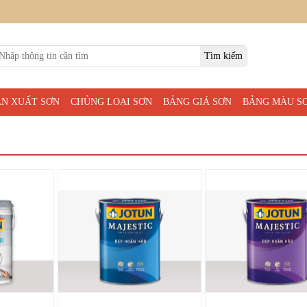
ẢN XUẤT SƠN
CHỦNG LOẠI SƠN
BẢNG GIÁ SƠN
BẢNG MÀU S