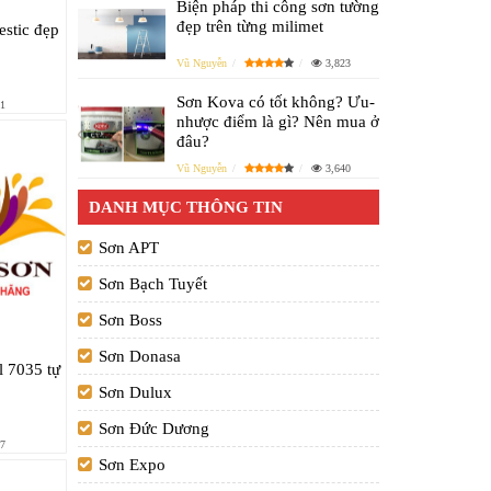
Biện pháp thi công sơn tường
đẹp trên từng milimet
estic đẹp
Vũ Nguyễn
3,823
Sơn Kova có tốt không? Ưu-
1
nhược điểm là gì? Nên mua ở
đâu?
Vũ Nguyễn
3,640
DANH MỤC THÔNG TIN
Sơn APT
Sơn Bạch Tuyết
Sơn Boss
Sơn Donasa
l 7035 tự
Sơn Dulux
Sơn Đức Dương
7
Sơn Expo