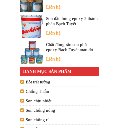
Liên hệ
Sơn dầu bóng epoxy 2 thành
 dụng
phần Bạch Tuyết
Liên hệ
Chất đóng rắn sơn phủ
epoxy Bạch Tuyết màu đỏ
 độ ẩn
 tới 12
Liên hệ
ựa được
DANH MỤC SẢN PHẨM
trường
Bột trét tường
n giúp
Chống Thấm
Sơn chịu nhiệt
 với
Sơn chống nóng
Sơn chống rỉ
à loại