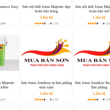
Essence Easy
Sơn nội thất Jotun Majestic đẹp
Sơn nội thất Jotun Maj
hoàn hảo bóng
hoàn hảo mờ
Liên hệ
Liên hệ
2,889
2,723
2,65
n Majestic
Sơn Jotun Jotafloor tự làm phẳng
Sơn Jotun Jotafloor Ra
 kiềm
màu xám
làm phẳng
Liên hệ
Liên hệ
2,917
2,707
2,79