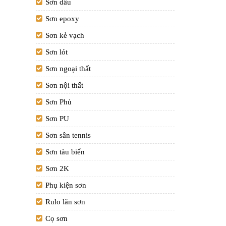
í
Sơn dầu
sống.
Sơn epoxy
Sơn kẻ vạch
ư lụa.
Sơn lót
Sơn ngoại thất
rí cho
Sơn nội thất
 gây
i hòa
Sơn Phủ
Sơn PU
hời gian
Sơn sân tennis
Sơn tàu biển
lớp bảo
Sơn 2K
Phụ kiện sơn
iện luôn
Rulo lăn sơn
Cọ sơn