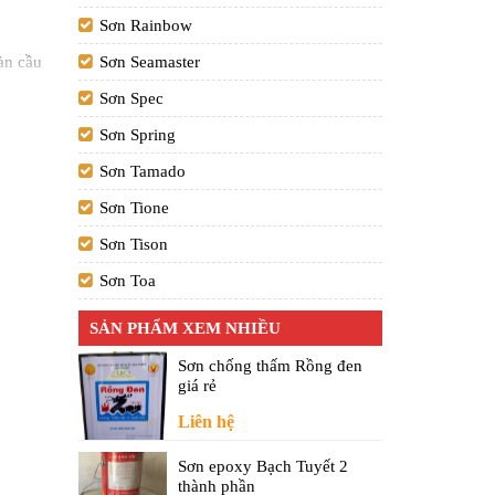
Sơn Rainbow
àn cầu
Sơn Seamaster
 trang
Sơn Spec
nh hiện
Sơn Spring
Sơn Tamado
 chất
Sơn Tione
người sử
Sơn Tison
Sơn Toa
 dùng
SẢN PHẨM XEM NHIỀU
Sơn chống thấm Rồng đen
giá rẻ
như bụi
Liên hệ
với
Sơn epoxy Bạch Tuyết 2
thành phần