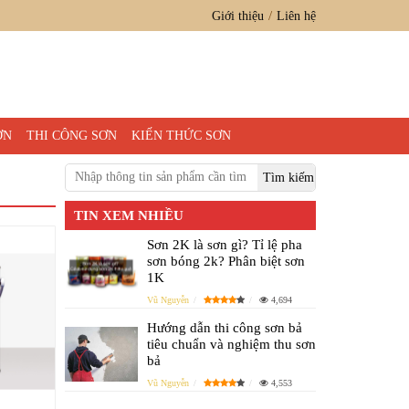
Giới thiệu
Liên hệ
ƠN
THI CÔNG SƠN
KIẾN THỨC SƠN
TIN XEM NHIỀU
Sơn 2K là sơn gì? Tỉ lệ pha
sơn bóng 2k? Phân biệt sơn
1K
Vũ Nguyễn
4,694
Hướng dẫn thi công sơn bả
tiêu chuẩn và nghiệm thu sơn
bả
Vũ Nguyễn
4,553