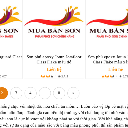
nguard Clear
Sơn phủ epoxy Jotun Jotafloor
Sơn phủ epoxy Jotun J
Class Flake màu đỏ
Class Flake màu x
Liên hệ
Liên hệ
2,607
2,715
2,73
2
3
4
…
8
»
chống chịu với nhiệt độ, hóa chất, ăn mòn,… Luôn bảo vệ lớp bề mặt vậ
phẩm luôn được đánh giá cao trên thị trường, với chất lượng tốt nhờ vào 
u sơn là cực kì vượt trội không phai so với thời gian. Với khả năng c
g với sự đa dạng của màu sắc với bảng màu phong phú, thì sản phẩm l