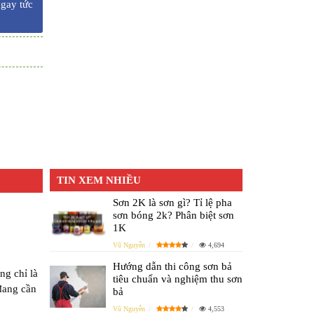
ngay tức
TIN XEM NHIỀU
Sơn 2K là sơn gì? Tỉ lệ pha
sơn bóng 2k? Phân biệt sơn
1K
Vũ Nguyễn
4,694
Hướng dẫn thi công sơn bả
ng chỉ là
tiêu chuẩn và nghiệm thu sơn
 đang cần
bả
Vũ Nguyễn
4,553