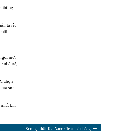
n thông
uẩn tuyệt
 môi
 ngói mới
ư nhà trẻ,
ựa chọn
 của sơn
 nhất khi
Sơn nội thất Toa Nano Clean siêu bóng