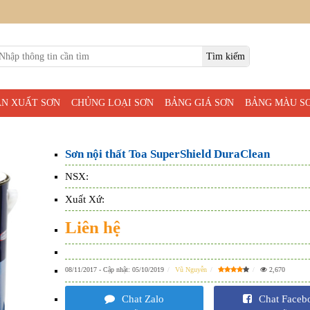
ẢN XUẤT SƠN
CHỦNG LOẠI SƠN
BẢNG GIÁ SƠN
BẢNG MÀU S
Sơn nội thất Toa SuperShield DuraClean
NSX:
Xuất Xứ:
Liên hệ
08/11/2017
- Cập nhật:
05/10/2019
Vũ Nguyễn
2,670
Chat Zalo
Chat Faceb