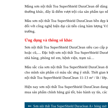
Màng sơn nội thất Toa SuperShield DuraClean dễ dàng 
thường khác, đây là điểm vượt trội của sản phẩm tạo nê
Màu sơn nội thất Toa SuperShield DuraClean bền đẹp k
đối với công nghệ hiện đại cải tiến cùng hàm lượng V
trường.
Ứng dụng và thông số khác
Sơn nội thất Toa SuperShield DuraClean siêu cao cấp p
hoặc cũ,… Đặc biệt sơn nội thất Toa SuperShield DuraC
nhà hàng, phòng trẻ em, bệnh viện, trạm xá…
Màu sắc của sơn nội thất Toa SuperShield DuraClean 
cho mình sản phẩm có màu sắc ưng ý nhất. Thời gian khô
nội thất Toa SuperShield DuraClean 11-13 m² / lít / lớp.
Hiện nay sơn nội thất Toa SuperShield DuraClean đang đ
mua sản phẩm chính hãng giá tốt, bảo hành uy tín, c
Sơn nội thất Toa SuperShield Duraclean A+ bóng mờ