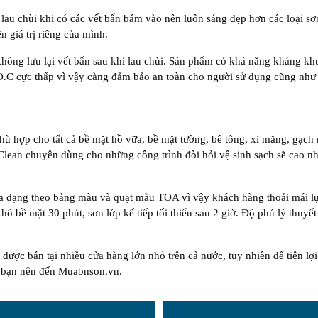
lau chùi khi có các vết bẩn bám vào nên luôn sáng đẹp hơn các loại sơ
n giá trị riêng của mình.
hông lưu lại vết bẩn sau khi lau chùi. Sản phẩm có khả năng kháng kh
.O.C cực thấp vì vậy càng đảm bảo an toàn cho người sử dụng cũng như
hù hợp cho tất cả bề mặt hồ vữa, bề mặt tường, bê tông, xi măng, gạch
lean chuyên dùng cho những công trình đòi hỏi vệ sinh sạch sẽ cao nh
đa dạng theo bảng màu và quạt màu TOA vì vậy khách hàng thoải mái l
 bề mặt 30 phút, sơn lớp kế tiếp tối thiểu sau 2 giờ. Độ phủ lý thuyết
ược bán tại nhiều cửa hàng lớn nhỏ trên cả nước, tuy nhiên để tiện lợi
ác bạn nên đến Muabnson.vn.