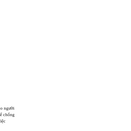
ho người
hể chống
iệc