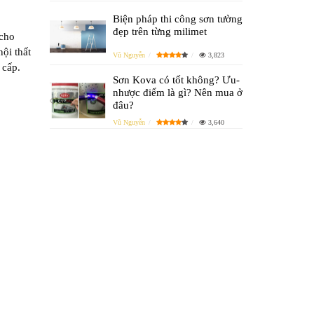
Biện pháp thi công sơn tường
đẹp trên từng milimet
 cho
ội thất
Vũ Nguyễn
3,823
 cấp.
Sơn Kova có tốt không? Ưu-
nhược điểm là gì? Nên mua ở
đâu?
Vũ Nguyễn
3,640