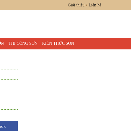
Giới thiệu
Liên hệ
ƠN
THI CÔNG SƠN
KIẾN THỨC SƠN
ook