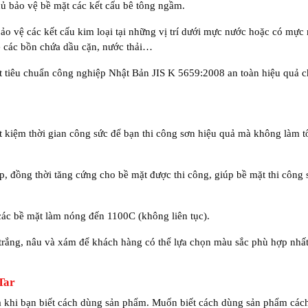
hủ bảo vệ bề mặt các kết cấu bê tông ngầm.
ảo vệ các kết cấu kim loại tại những vị trí dưới mực nước hoặc có mực
vệ các bồn chứa dầu cặn, nước thải…
t tiêu chuẩn công nghiệp Nhật Bản JIS K 5659:2008 an toàn hiệu quả 
ết kiệm thời gian công sức để bạn thi công sơn hiệu quả mà không làm t
, đồng thời tăng cứng cho bề mặt được thi công, giúp bề mặt thi công
các bề mặt làm nóng đến 1100C (không liên tục).
trắng, nâu và xám để khách hàng có thể lựa chọn màu sắc phù hợp nhấ
 Tar
ả khi bạn biết cách dùng sản phẩm. Muốn biết cách dùng sản phẩm các