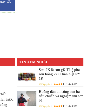
ngay tức
TIN XEM NHIỀU
Sơn 2K là sơn gì? Tỉ lệ pha
sơn bóng 2k? Phân biệt sơn
1K
Vũ Nguyễn
4,695
Hướng dẫn thi công sơn bả
chất
tiêu chuẩn và nghiệm thu sơn
Tar trước
bả
 công
Vũ Nguyễn
4,556