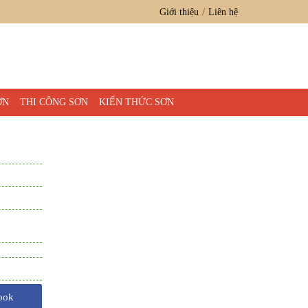
Giới thiệu
Liên hệ
ƠN
THI CÔNG SƠN
KIẾN THỨC SƠN
ook