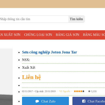
ẢN XUẤT SƠN
CHỦNG LOẠI SƠN
BẢNG GIÁ SƠN
BẢNG MÀU S
Sơn công nghiệp Joton Jona Tar
NSX:
Xuất Xứ:
Liên hệ
02/11/2017
- Cập nhật:
23/11/2019
Vũ Nguyễn
3,155
Chat Zalo
Chat Faceb