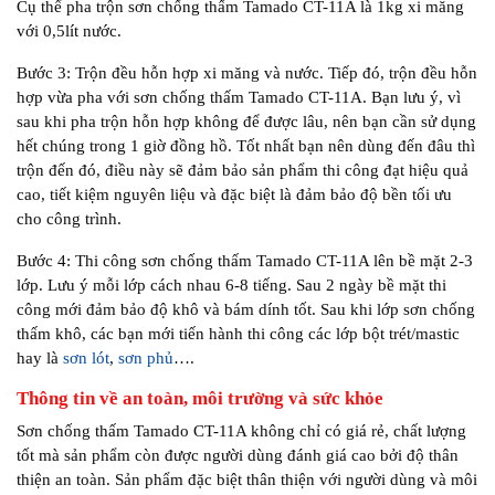
Cụ thể pha trộn sơn chống thấm Tamado CT-11A là 1kg xi măng
với 0,5lít nước.
Bước 3: Trộn đều hỗn hợp xi măng và nước. Tiếp đó, trộn đều hỗn
hợp vừa pha với sơn chống thấm Tamado CT-11A. Bạn lưu ý, vì
sau khi pha trộn hỗn hợp không để được lâu, nên bạn cần sử dụng
hết chúng trong 1 giờ đồng hồ. Tốt nhất bạn nên dùng đến đâu thì
trộn đến đó, điều này sẽ đảm bảo sản phẩm thi công đạt hiệu quả
cao, tiết kiệm nguyên liệu và đặc biệt là đảm bảo độ bền tối ưu
cho công trình.
Bước 4: Thi công sơn chống thấm Tamado CT-11A lên bề mặt 2-3
lớp. Lưu ý mỗi lớp cách nhau 6-8 tiếng. Sau 2 ngày bề mặt thi
công mới đảm bảo độ khô và bám dính tốt. Sau khi lớp sơn chống
thấm khô, các bạn mới tiến hành thi công các lớp bột trét/mastic
hay là
sơn lót
,
sơn phủ
….​
Thông tin về an toàn, môi trường và sức khỏe
Sơn chống thấm Tamado CT-11A không chỉ có giá rẻ, chất lượng
tốt mà sản phẩm còn được người dùng đánh giá cao bởi độ thân
thiện an toàn. Sản phẩm đặc biệt thân thiện với người dùng và môi