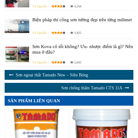
Vũ Nguyễn
4,556
Biện pháp thi công sơn tường đẹp trên từng milimet
Vũ Nguyễn
3,825
Sơn Kova có tốt không? Ưu- nhược điểm là gì? Nên
mua ở đâu?
Vũ Nguyễn
3,642
Sơn ngoại thất Tamado New – Siêu Bóng
Sơn chống thấm Tamado CTS 11A
SẢN PHẨM LIÊN QUAN