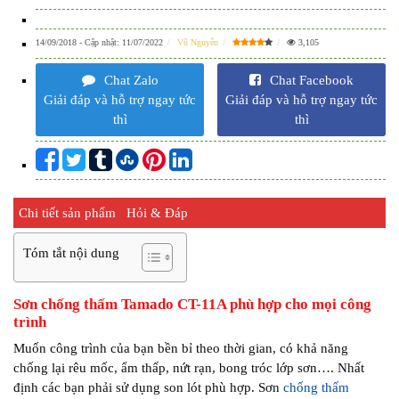
14/09/2018
- Cập nhật:
11/07/2022
Vũ Nguyễn
3,105
Chat Zalo
Chat Facebook
Giải đáp và hỗ trợ ngay tức
Giải đáp và hỗ trợ ngay tức
thì
thì
Chi tiết sản phẩm
Hỏi & Đáp
Tóm tắt nội dung
Sơn chống thấm Tamado CT-11A phù hợp cho mọi công
trình
Muốn công trình của bạn bền bỉ theo thời gian, có khả năng
chống lại rêu mốc, ẩm thấp, nứt rạn, bong tróc lớp sơn…. Nhất
định các bạn phải sử dụng son lót phù hợp. Sơn
chống thấm