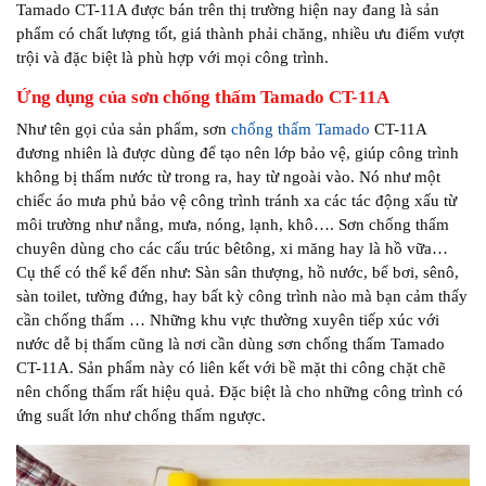
Tamado CT-11A được bán trên thị trường hiện nay đang là sản
phẩm có chất lượng tốt, giá thành phải chăng, nhiều ưu điểm vượt
trội và đặc biệt là phù hợp với mọi công trình.
Ứng dụng của sơn chống thấm Tamado CT-11A
Như tên gọi của sản phẩm, sơn
chống thấm Tamado
CT-11A
đương nhiên là được dùng để tạo nên lớp bảo vệ, giúp công trình
không bị thấm nước từ trong ra, hay từ ngoài vào. Nó như một
chiếc áo mưa phủ bảo vệ công trình tránh xa các tác động xấu từ
môi trường như nắng, mưa, nóng, lạnh, khô…. Sơn chống thấm
chuyên dùng cho các cấu trúc bêtông, xi măng hay là hồ vữa…
Cụ thể có thể kể đến như: Sàn sân thượng, hồ nước, bể bơi, sênô,
sàn toilet, tường đứng, hay bất kỳ công trình nào mà bạn cảm thấy
cần chống thấm … Những khu vực thường xuyên tiếp xúc với
nước dễ bị thấm cũng là nơi cần dùng sơn chống thấm Tamado
CT-11A. Sản phẩm này có liên kết với bề mặt thi công chặt chẽ
nên chống thấm rất hiệu quả. Đặc biệt là cho những công trình có
ứng suất lớn như chống thấm ngược.