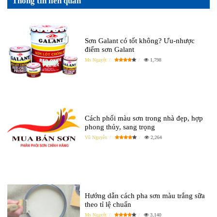
Thông tin liên quan
Sơn Galant có tốt không? Ưu-nhược
điểm sơn Galant
Ms Nguyệt
1,798
Cách phối màu sơn trong nhà đẹp, hợp
phong thủy, sang trọng
Vũ Nguyễn
2,264
Hướng dẫn cách pha sơn màu trắng sữa
theo tỉ lệ chuẩn
Ms Nguyệt
3,140