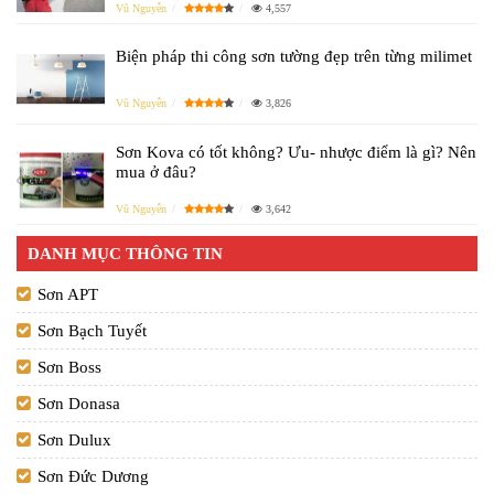
Vũ Nguyễn
4,557
Biện pháp thi công sơn tường đẹp trên từng milimet
Vũ Nguyễn
3,826
Sơn Kova có tốt không? Ưu- nhược điểm là gì? Nên
mua ở đâu?
Vũ Nguyễn
3,642
DANH MỤC THÔNG TIN
Sơn APT
Sơn Bạch Tuyết
Sơn Boss
Sơn Donasa
Sơn Dulux
Sơn Đức Dương