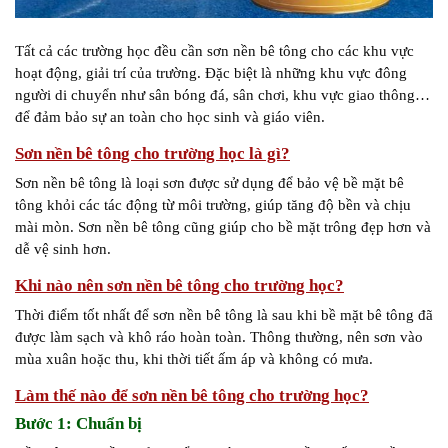
Tất cả các trường học đều cần sơn nền bê tông cho các khu vực
hoạt động, giải trí của trường. Đặc biệt là những khu vực đông
người di chuyển như sân bóng đá, sân chơi, khu vực giao thông…
để đảm bảo sự an toàn cho học sinh và giáo viên.
Sơn nền bê tông cho trường học là gì?
Sơn nền bê tông là loại sơn được sử dụng để bảo vệ bề mặt bê
tông khỏi các tác động từ môi trường, giúp tăng độ bền và chịu
mài mòn. Sơn nền bê tông cũng giúp cho bề mặt trông đẹp hơn và
dễ vệ sinh hơn.
Khi nào nên sơn nền bê tông cho trường học?
Thời điểm tốt nhất để sơn nền bê tông là sau khi bề mặt bê tông đã
được làm sạch và khô ráo hoàn toàn. Thông thường, nên sơn vào
mùa xuân hoặc thu, khi thời tiết ấm áp và không có mưa.
Làm thế nào để sơn nền bê tông cho trường học?
Bước 1: Chuẩn bị