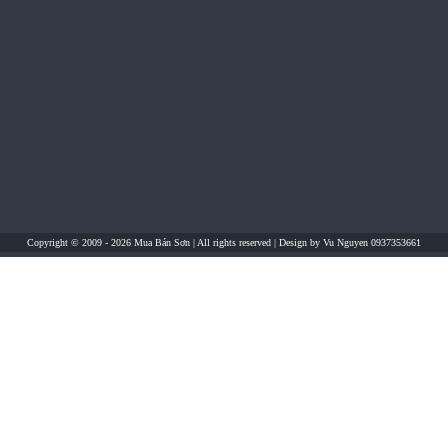
Copyright © 2009 - 2026
Mua Bán Sơn
| All rights reserved | Design by
Vu Nguyen 0937353661