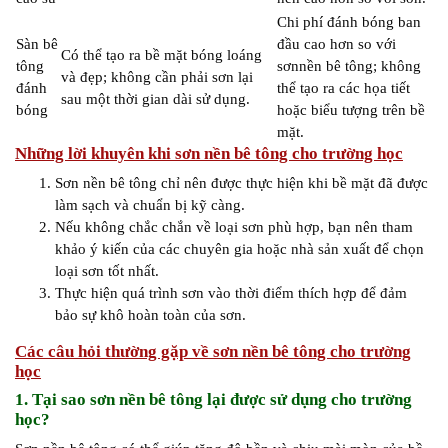
Chi phí đánh bóng ban
Sàn bê
đầu cao hơn so với
Có thể tạo ra bề mặt bóng loáng
tông
sơnnền bê tông; không
và đẹp; không cần phải sơn lại
đánh
thể tạo ra các họa tiết
sau một thời gian dài sử dụng.
bóng
hoặc biểu tượng trên bề
mặt.
Những lời khuyên khi sơn nền bê tông cho trường học
Sơn nền bê tông chỉ nên được thực hiện khi bề mặt đã được
làm sạch và chuẩn bị kỹ càng.
Nếu không chắc chắn về loại sơn phù hợp, bạn nên tham
khảo ý kiến của các chuyên gia hoặc nhà sản xuất để chọn
loại sơn tốt nhất.
Thực hiện quá trình sơn vào thời điểm thích hợp để đảm
bảo sự khô hoàn toàn của sơn.
Các câu hỏi thường gặp về sơn nền bê tông cho trường
học
1. Tại sao sơn nền bê tông lại được sử dụng cho trường
học?