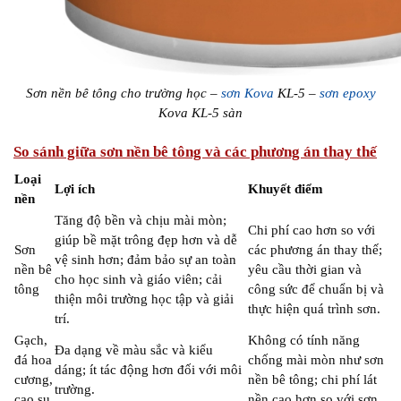
Sơn nền bê tông cho trường học –
sơn Kova
KL-5 –
sơn epoxy
Kova KL-5 sàn
So sánh giữa sơn nền bê tông và các phương án thay thế
Loại
Lợi ích
Khuyết điểm
nền
Tăng độ bền và chịu mài mòn;
Chi phí cao hơn so với
giúp bề mặt trông đẹp hơn và dễ
Sơn
các phương án thay thế;
vệ sinh hơn; đảm bảo sự an toàn
nền bê
yêu cầu thời gian và
cho học sinh và giáo viên; cải
tông
công sức để chuẩn bị và
thiện môi trường học tập và giải
thực hiện quá trình sơn.
trí.
Gạch,
Không có tính năng
Đa dạng về màu sắc và kiểu
đá hoa
chống mài mòn như sơn
dáng; ít tác động hơn đối với môi
cương,
nền bê tông; chi phí lát
trường.
cao su
nền cao hơn so với sơn.