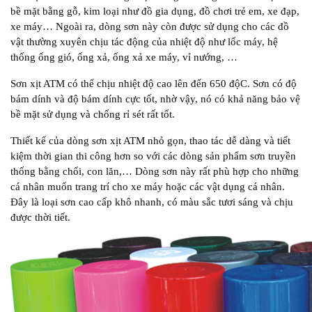
bề mặt bằng gỗ, kim loại như đồ gia dụng, đồ chơi trẻ em, xe đạp,
xe máy… Ngoài ra, dòng sơn này còn được sử dụng cho các đồ
vật thường xuyên chịu tác động của nhiệt độ như lốc máy, hệ
thống ống gió, ống xả, ống xả xe máy, vỉ nướng, …
Sơn xịt ATM có thể chịu nhiệt độ cao lên đến 650 độC. Sơn có độ
bám dính và độ bám dính cực tốt, nhờ vậy, nó có khả năng bảo vệ
bề mặt sử dụng và chống rỉ sét rất tốt.
Thiết kế của dòng sơn xịt ATM nhỏ gọn, thao tác dễ dàng và tiết
kiệm thời gian thi công hơn so với các dòng sản phẩm sơn truyền
thống bằng chổi, con lăn,… Dòng sơn này rất phù hợp cho những
cá nhân muốn trang trí cho xe máy hoặc các vật dụng cá nhân.
Đây là loại sơn cao cấp khô nhanh, có màu sắc tươi sáng và chịu
được thời tiết.