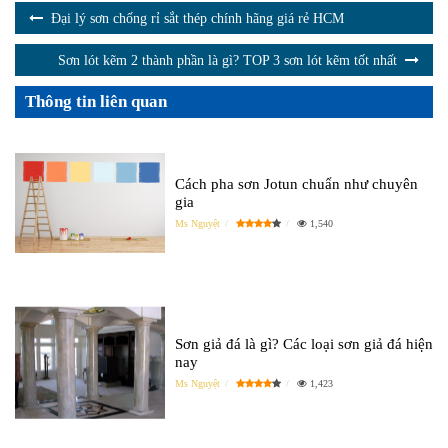
Đại lý sơn chống rỉ sắt thép chính hãng giá rẻ HCM
Sơn lót kẽm 2 thành phần là gì? TOP 3 sơn lót kẽm tốt nhất
Thông tin liên quan
Cách pha sơn Jotun chuẩn như chuyên
gia
Ms Nguyệt
1,540
Sơn giả đá là gì? Các loại sơn giả đá hiện
nay
Ms Nguyệt
1,423