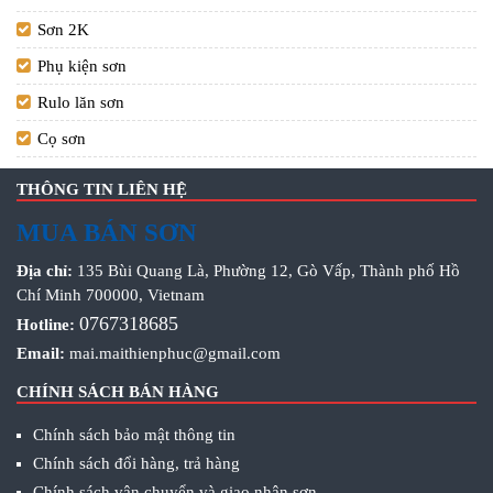
Sơn 2K
Phụ kiện sơn
Rulo lăn sơn
Cọ sơn
THÔNG TIN LIÊN HỆ
MUA BÁN SƠN
Địa chỉ:
135 Bùi Quang Là, Phường 12, Gò Vấp, Thành phố Hồ
Chí Minh 700000, Vietnam
0767318685
Hotline:
Email:
mai.maithienphuc@gmail.com
CHÍNH SÁCH BÁN HÀNG
Chính sách bảo mật thông tin
Chính sách đổi hàng, trả hàng
Chính sách vận chuyển và giao nhận sơn