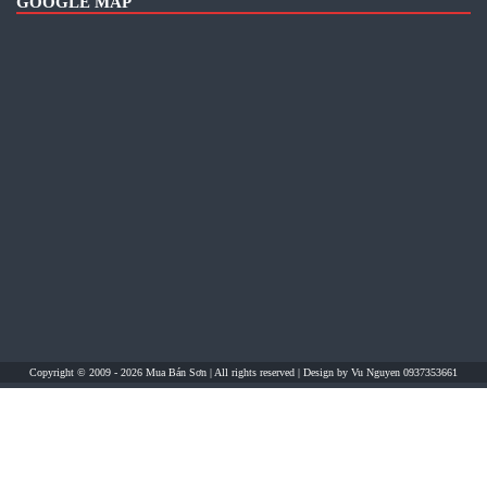
GOOGLE MAP
Copyright © 2009 - 2026
Mua Bán Sơn
| All rights reserved | Design by
Vu Nguyen 0937353661