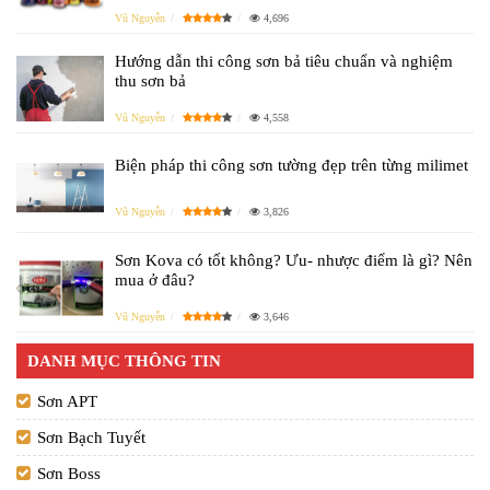
Vũ Nguyễn
4,696
Hướng dẫn thi công sơn bả tiêu chuẩn và nghiệm
thu sơn bả
Vũ Nguyễn
4,558
Biện pháp thi công sơn tường đẹp trên từng milimet
Vũ Nguyễn
3,826
Sơn Kova có tốt không? Ưu- nhược điểm là gì? Nên
mua ở đâu?
Vũ Nguyễn
3,646
DANH MỤC THÔNG TIN
Sơn APT
Sơn Bạch Tuyết
Sơn Boss