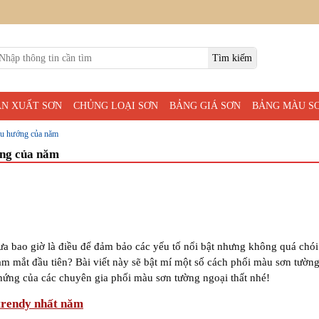
ẢN XUẤT SƠN
CHỦNG LOẠI SƠN
BẢNG GIÁ SƠN
BẢNG MÀU S
xu hướng của năm
ớng của năm
a bao giờ là điều để đảm bảo các yếu tố nổi bật nhưng không quá chói
ạm mắt đầu tiên? Bài viết này sẽ bật mí một số cách phối màu sơn tườn
ứng của các chuyên gia phối màu sơn tường ngoại thất nhé!
 trendy nhất năm