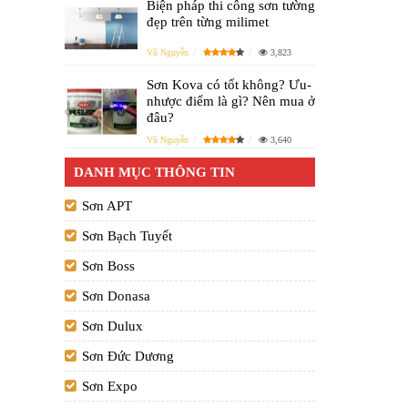
Biện pháp thi công sơn tường
đẹp trên từng milimet
Vũ Nguyễn
3,823
Sơn Kova có tốt không? Ưu-
nhược điểm là gì? Nên mua ở
đâu?
Vũ Nguyễn
3,640
DANH MỤC THÔNG TIN
Sơn APT
Sơn Bạch Tuyết
Sơn Boss
Sơn Donasa
Sơn Dulux
Sơn Đức Dương
Sơn Expo