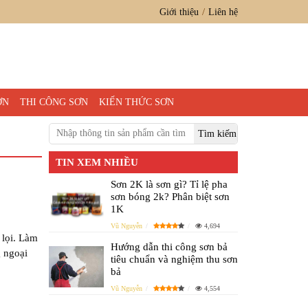
Giới thiệu
Liên hệ
ƠN
THI CÔNG SƠN
KIẾN THỨC SƠN
TIN XEM NHIỀU
Sơn 2K là sơn gì? Tỉ lệ pha
sơn bóng 2k? Phân biệt sơn
1K
Vũ Nguyễn
4,694
 lọi. Làm
Hướng dẫn thi công sơn bả
g ngoại
tiêu chuẩn và nghiệm thu sơn
bả
Vũ Nguyễn
4,554