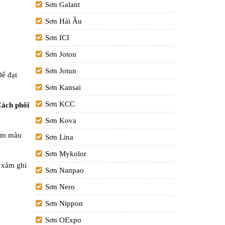
Sơn Galant
Sơn Hải Âu
Sơn ICI
Sơn Joton
Sơn Jotun
Để đạt
Sơn Kansai
Sơn KCC
ách phối
Sơn Kova
gam màu
Sơn Lina
Sơn Mykolor
u xám ghi
Sơn Nanpao
Sơn Nero
Sơn Nippon
Sơn OExpo