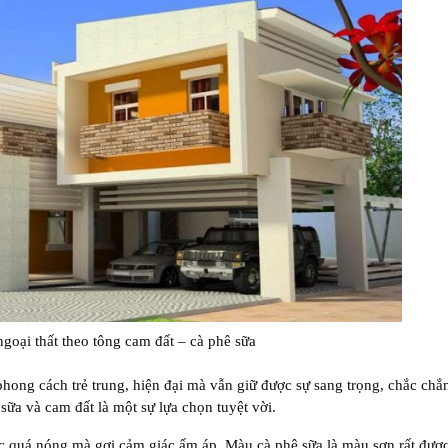
goại thất theo tông cam đất – cà phê sữa
ong cách trẻ trung, hiện đại mà vẫn giữ được sự sang trọng, chắc chắ
sữa và cam đất là một sự lựa chọn tuyệt vời.
c quá nóng mà gợi cảm giác ấm áp. Màu cà phê sữa là màu sơn rất đượ