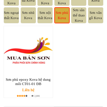
đá Kova
Kova
Kova
Kova
Kova
Sơn sân
Sơn ngoại
Sơn nhũ
Sơn nội
Sơn phủ
Sơn vân
thể thao
thất Kova
Kova
thất Kova
Kova
gỗ Kova
Kova
Sơn phủ epoxy Kova hệ dung
môi CT01-01 ĐB
Liên hệ
2,841