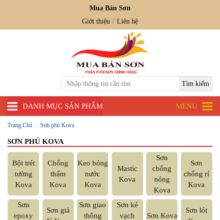
Mua Bán Sơn
Giới thiệu
Liên hệ
DANH MỤC SẢN PHẨM
MENU
Trang Chủ
Sơn phủ Kova
SƠN PHỦ KOVA
Sơn
Bột trét
Chống
Keo bóng
Sơn
Mastic
chống
tường
thấm
nước
chống rỉ
Kova
nóng
Kova
Kova
Kova
Kova
Kova
Sơn
Sơn giao
Sơn kẻ
Sơn giả
Sơn lót
epoxy
thông
vạch
Sơn Kova