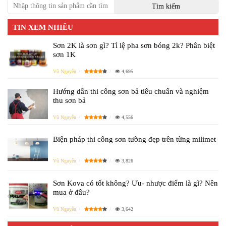
TIN XEM NHIỀU
Sơn 2K là sơn gì? Tỉ lệ pha sơn bóng 2k? Phân biệt
sơn 1K
Vũ Nguyễn
4,695
Hướng dẫn thi công sơn bả tiêu chuẩn và nghiệm
thu sơn bả
Vũ Nguyễn
4,556
Biện pháp thi công sơn tường đẹp trên từng milimet
Vũ Nguyễn
3,826
Sơn Kova có tốt không? Ưu- nhược điểm là gì? Nên
mua ở đâu?
Vũ Nguyễn
3,642