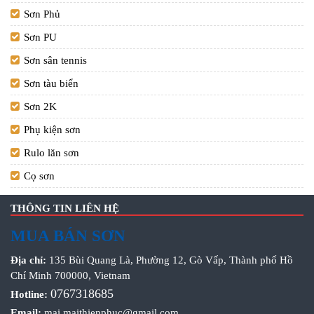
Sơn Phủ
Sơn PU
Sơn sân tennis
Sơn tàu biển
Sơn 2K
Phụ kiện sơn
Rulo lăn sơn
Cọ sơn
THÔNG TIN LIÊN HỆ
MUA BÁN SƠN
Địa chỉ:
135 Bùi Quang Là, Phường 12, Gò Vấp, Thành phố Hồ
Chí Minh 700000, Vietnam
0767318685
Hotline:
Email:
mai.maithienphuc@gmail.com