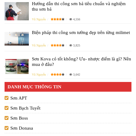
Hướng dẫn thi công sơn bả tiêu chuẩn và nghiệm
thu sơn bả
Vũ Nguyễn
4,556
Biện pháp thi công sơn tường đẹp trên từng milimet
Vũ Nguyễn
3,825
Sơn Kova có tốt không? Ưu- nhược điểm là gì? Nên
mua ở đâu?
Vũ Nguyễn
3,642
DANH MỤC THÔNG TIN
Sơn APT
Sơn Bạch Tuyết
Sơn Boss
Sơn Donasa