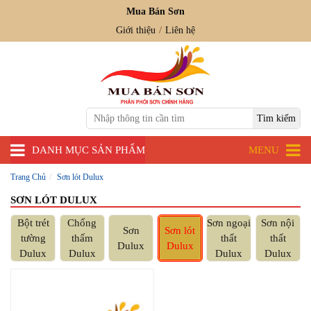
Mua Bán Sơn
Giới thiệu
Liên hệ
DANH MỤC SẢN PHẨM
MENU
Trang Chủ
Sơn lót Dulux
SƠN LÓT DULUX
Bột trét
Chống
Sơn ngoại
Sơn nội
Sơn
Sơn lót
tường
thấm
thất
thất
Dulux
Dulux
Dulux
Dulux
Dulux
Dulux