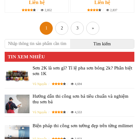
Liên hệ
Liên hệ
2,852
2,837
1
2
3
»
TIN XEM NHIỀU
Sơn 2K là sơn gì? Tỉ lệ pha sơn bóng 2k? Phân biệt
sơn 1K
Vũ Nguyễn
4,694
Hướng dẫn thi công sơn bả tiêu chuẩn và nghiệm
thu sơn bả
Vũ Nguyễn
4,553
Biện pháp thi công sơn tường đẹp trên từng milimet
Vũ Nguyễn
3,823