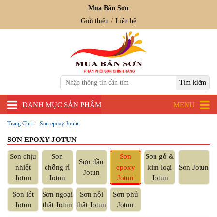
Mua Bán Sơn
Giới thiệu
Liên hệ
DANH MỤC SẢN PHẨM
MENU
Trang Chủ
Sơn epoxy Jotun
SƠN EPOXY JOTUN
Sơn chịu
Sơn
Sơn
Sơn gỗ &
Sơn dầu
nhiệt
chống rỉ
epoxy
kim loại
Sơn Jotun
Jotun
Jotun
Jotun
Jotun
Jotun
Sơn lót
Sơn ngoại
Sơn nội
Sơn phủ
Jotun
thất Jotun
thất Jotun
Jotun