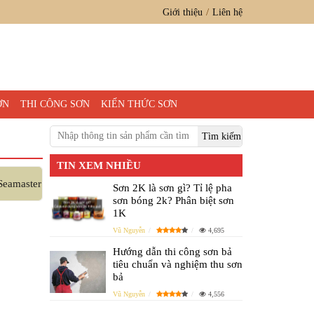
Giới thiệu
Liên hệ
ƠN
THI CÔNG SƠN
KIẾN THỨC SƠN
TIN XEM NHIỀU
Seamaster
Sơn 2K là sơn gì? Tỉ lệ pha
sơn bóng 2k? Phân biệt sơn
1K
Vũ Nguyễn
4,695
Hướng dẫn thi công sơn bả
tiêu chuẩn và nghiệm thu sơn
bả
Vũ Nguyễn
4,556