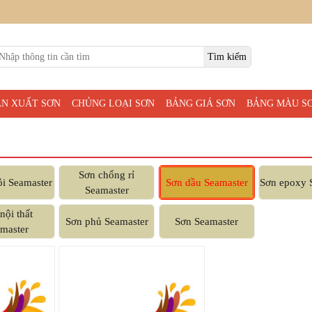
ẢN XUẤT SƠN
CHỦNG LOẠI SƠN
BẢNG GIÁ SƠN
BẢNG MÀU S
Sơn chống rỉ
i Seamaster
Sơn dầu Seamaster
Sơn epoxy 
Seamaster
nội thất
Sơn phủ Seamaster
Sơn Seamaster
master