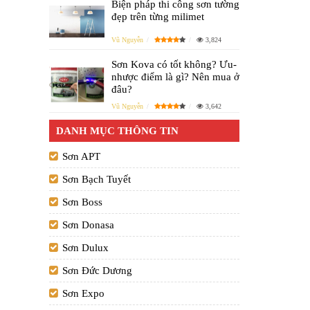
Biện pháp thi công sơn tường
đẹp trên từng milimet
Vũ Nguyễn
3,824
Sơn Kova có tốt không? Ưu-
nhược điểm là gì? Nên mua ở
đâu?
Vũ Nguyễn
3,642
DANH MỤC THÔNG TIN
Sơn APT
Sơn Bạch Tuyết
Sơn Boss
Sơn Donasa
Sơn Dulux
Sơn Đức Dương
Sơn Expo