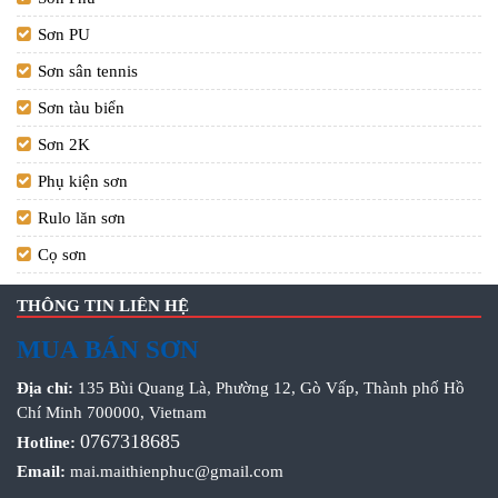
Sơn PU
Sơn sân tennis
Sơn tàu biển
Sơn 2K
Phụ kiện sơn
Rulo lăn sơn
Cọ sơn
THÔNG TIN LIÊN HỆ
MUA BÁN SƠN
Địa chỉ:
135 Bùi Quang Là, Phường 12, Gò Vấp, Thành phố Hồ
Chí Minh 700000, Vietnam
0767318685
Hotline:
Email:
mai.maithienphuc@gmail.com