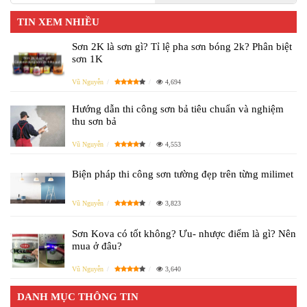
TIN XEM NHIỀU
Sơn 2K là sơn gì? Tỉ lệ pha sơn bóng 2k? Phân biệt
sơn 1K
Vũ Nguyễn
4,694
Hướng dẫn thi công sơn bả tiêu chuẩn và nghiệm
thu sơn bả
Vũ Nguyễn
4,553
Biện pháp thi công sơn tường đẹp trên từng milimet
Vũ Nguyễn
3,823
Sơn Kova có tốt không? Ưu- nhược điểm là gì? Nên
mua ở đâu?
Vũ Nguyễn
3,640
DANH MỤC THÔNG TIN