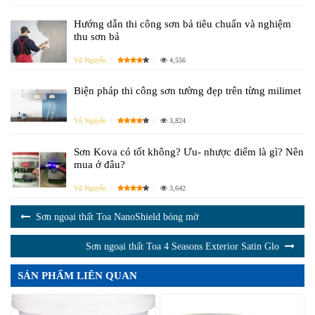
Hướng dẫn thi công sơn bả tiêu chuẩn và nghiệm
thu sơn bả
Vũ Nguyễn
4,556
Biện pháp thi công sơn tường đẹp trên từng milimet
Vũ Nguyễn
3,824
Sơn Kova có tốt không? Ưu- nhược điểm là gì? Nên
mua ở đâu?
Vũ Nguyễn
3,642
Sơn ngoại thất Toa NanoShield bóng mờ
Sơn ngoại thất Toa 4 Seasons Exterior Satin Glo
SẢN PHẨM LIÊN QUAN