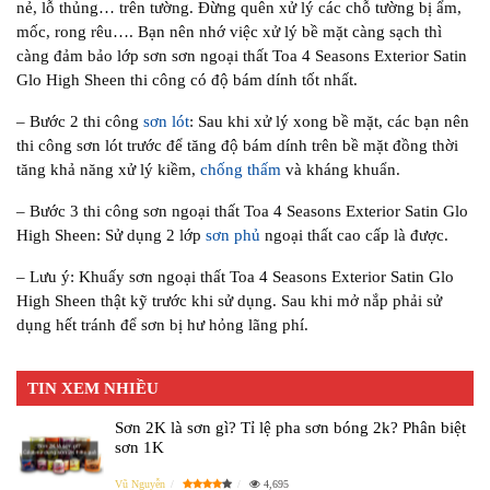
nẻ, lỗ thủng… trên tường. Đừng quên xử lý các chỗ tường bị ẩm,
mốc, rong rêu…. Bạn nên nhớ việc xử lý bề mặt càng sạch thì
càng đảm bảo lớp sơn sơn ngoại thất Toa 4 Seasons Exterior Satin
Glo High Sheen thi công có độ bám dính tốt nhất.
– Bước 2 thi công
sơn lót
: Sau khi xử lý xong bề mặt, các bạn nên
thi công sơn lót trước để tăng độ bám dính trên bề mặt đồng thời
tăng khả năng xử lý kiềm,
chống thấm
và kháng khuẩn.
– Bước 3 thi công sơn ngoại thất Toa 4 Seasons Exterior Satin Glo
High Sheen: Sử dụng 2 lớp
sơn phủ
ngoại thất cao cấp là được.
– Lưu ý: Khuấy sơn ngoại thất Toa 4 Seasons Exterior Satin Glo
High Sheen thật kỹ trước khi sử dụng. Sau khi mở nắp phải sử
dụng hết tránh để sơn bị hư hỏng lãng phí.
TIN XEM NHIỀU
Sơn 2K là sơn gì? Tỉ lệ pha sơn bóng 2k? Phân biệt
sơn 1K
Vũ Nguyễn
4,695