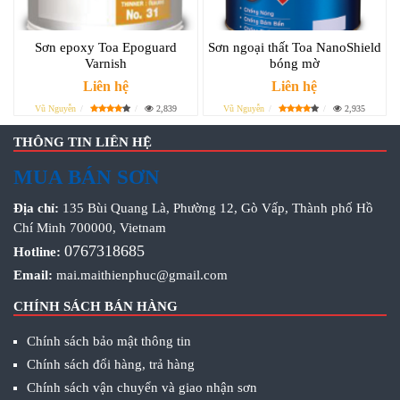
Sơn epoxy Toa Epoguard
Sơn ngoại thất Toa NanoShield
Varnish
bóng mờ
Liên hệ
Liên hệ
Vũ Nguyễn
2,839
Vũ Nguyễn
2,935
THÔNG TIN LIÊN HỆ
MUA BÁN SƠN
Địa chỉ:
135 Bùi Quang Là, Phường 12, Gò Vấp, Thành phố Hồ
Chí Minh 700000, Vietnam
0767318685
Hotline:
Email:
mai.maithienphuc@gmail.com
CHÍNH SÁCH BÁN HÀNG
Chính sách bảo mật thông tin
Chính sách đổi hàng, trả hàng
Chính sách vận chuyển và giao nhận sơn