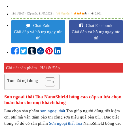
11/11/2017
- Cập nhật:
11/07/2022
Vũ Nguyễn
2,901
Chat Zalo
Chat Facebook
Giải đáp và hỗ trợ ngay tức
Giải đáp và hỗ trợ ngay tức
thì
thì
Chi tiết sản phẩm
Hỏi & Đáp
Tóm tắt nội dung
Sơn ngoại thất Toa NanoShield bóng cao cấp sự lựa chọn
hoàn hảo cho mọi khách hàng
Lựa chọn sản phẩm
sơn ngoại thất
Toa giúp người dùng tiết kiệm
chi phí mà vẫn đảm bảo thi công sơn hiệu quả bền bỉ… Đặc biệt
trong số đó có sản phẩm
Sơn ngoại thất Toa
NanoShield bóng cao