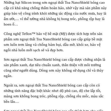
Những hạt Silicon trong sơn ngoại thất Toa NanoShield bóng cao
cấp có khả năng chống thấm hoàn hảo, nhờ vậy mà sản phẩm này
giúp bảo vệ công trình khỏi những tác động của nước mưa, hay là
ẩm ướt,… vì thế tường nhà không bị bong tróc, phồng rộp hay là
hoen ố…
Công nghệ Teflon™ bảo vệ bề mặt (Mỹ) được tích hợp trên sản
phẩm sơn ngoại thất Toa NanoShield bóng cao cấp giúp bề mặt
sơn luôn trơn láng và chống bám bụi, dầu mỡ, khói xe, bảo vệ
ngôi nhà luôn mới sạch sẽ và đẹp hơn.
Sơn ngoại thất Toa NanoShield bóng cao cấp được chứng nhận là
sản phẩm xanh, đạt tiêu chuẩn xanh, thân thiện với môi trường
cũng như người dùng. Dòng sơn này không sử dụng chì và thủy
ngân.
Ngoài ra, sơn ngoại thất Toa NanoShield bóng cao cấp còn có
những tính năng đặc biệt khác như: độ phủ cao, độ che lấp tốt,
màng sơn không bong tróc, phồng rộp, chống rêu mốc, màu sắc
bền lâu…
Sơn ngoại thất Toa NanoShield bóng cao cấp thích hợp cho việc