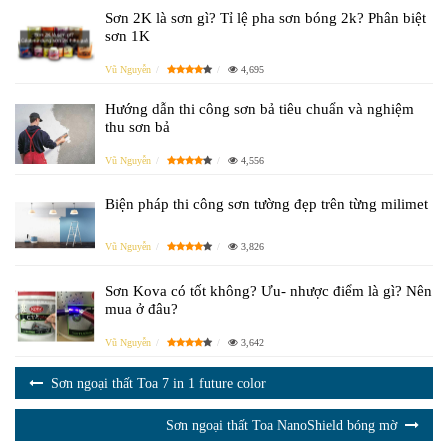
Sơn 2K là sơn gì? Tỉ lệ pha sơn bóng 2k? Phân biệt
sơn 1K
Vũ Nguyễn
4,695
Hướng dẫn thi công sơn bả tiêu chuẩn và nghiệm
thu sơn bả
Vũ Nguyễn
4,556
Biện pháp thi công sơn tường đẹp trên từng milimet
Vũ Nguyễn
3,826
Sơn Kova có tốt không? Ưu- nhược điểm là gì? Nên
mua ở đâu?
Vũ Nguyễn
3,642
Sơn ngoại thất Toa 7 in 1 future color
Sơn ngoại thất Toa NanoShield bóng mờ