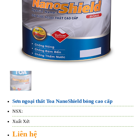
Sơn ngoại thất Toa NanoShield bóng cao cấp
NSX:
Xuất Xứ:
Liên hệ