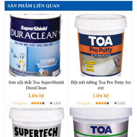
SẢN PHẨM LIÊN QUAN
Sơn nội thất Toa SuperShield
Bột trét tường Toa Pro Putty for
DuraClean
ext
Liên hệ
Liên hệ
Vũ Nguyễn
2,670
Vũ Nguyễn
2,825