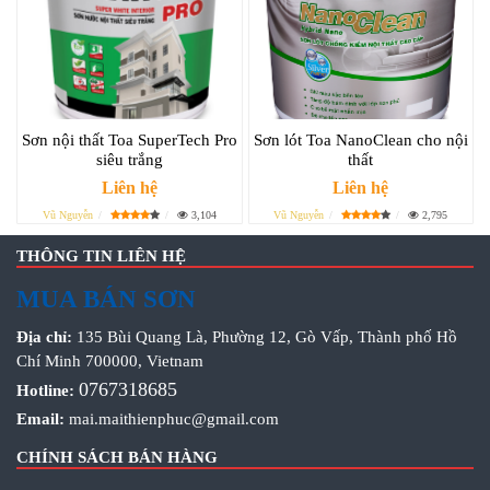
Sơn nội thất Toa SuperTech Pro
Sơn lót Toa NanoClean cho nội
siêu trắng
thất
Liên hệ
Liên hệ
Vũ Nguyễn
3,104
Vũ Nguyễn
2,795
THÔNG TIN LIÊN HỆ
MUA BÁN SƠN
Địa chỉ:
135 Bùi Quang Là, Phường 12, Gò Vấp, Thành phố Hồ
Chí Minh 700000, Vietnam
0767318685
Hotline:
Email:
mai.maithienphuc@gmail.com
CHÍNH SÁCH BÁN HÀNG