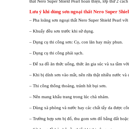
thất Nero Super Shield Pearl hoàn thiện, lớp thứ 2 cách l
Lưu ý khi dùng sơn ngoại thất Nero Super Shie
– Pha loãng sơn ngoại thất Nero Super Shield Pearl v
– Khuấy đều sơn trước khi sử dụng.
– Dụng cụ thi công sơn: Cọ, con lăn hay máy phun.
– Dụng cụ thi công phải sạch.
– Để xa đồ ăn thức uống, thức ăn gia súc và xa tầm với
– Khi bị dính sơn vào mắt, nên rửa thật nhiều nước và 
– Thi công thông thoáng, tránh hít bụi sơn.
– Nên mang khẩu trang trong lúc chà nhám.
– Dùng xà phòng và nước hay các chất tẩy da được côn
– Trường hợp sơn bị đổ, thu gom sơn đổ bằng đất hoặc