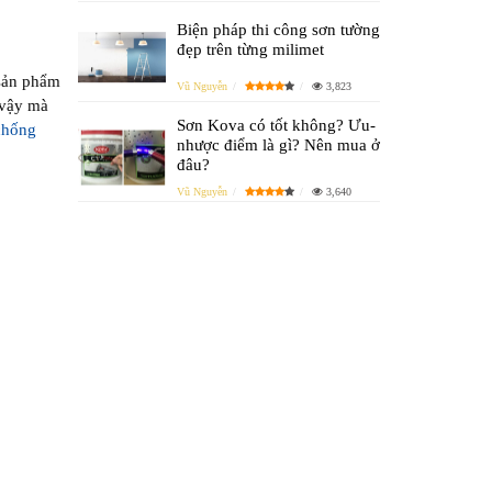
Biện pháp thi công sơn tường
đẹp trên từng milimet
 sản phẩm
Vũ Nguyễn
3,823
 vậy mà
Sơn Kova có tốt không? Ưu-
chống
nhược điểm là gì? Nên mua ở
đâu?
Vũ Nguyễn
3,640