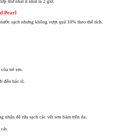
ớp thứ nhất ít nhất là 2 giờ.
ld Pearl
ới nước sạch nhưng không vượt quá 10% theo thể tích.
 của trẻ em.
đi đến bác sĩ.
g nhận để rửa sạch các vết sơn bám trên da.
 cát.