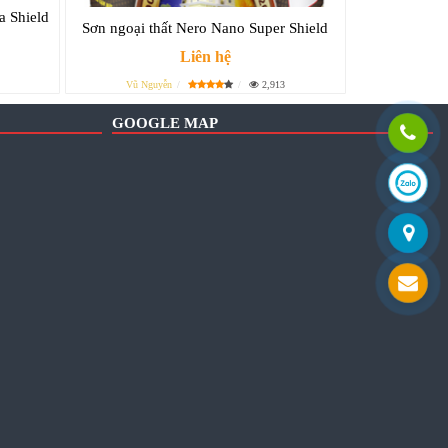
a Shield
Sơn ngoại thất Nero Nano Super Shield
Liên hệ
Vũ Nguyễn
2,913
GOOGLE MAP