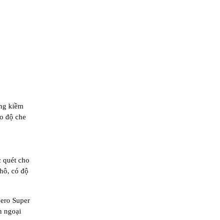
áng kiềm
ho độ che
c quét cho
hô, có độ
Nero Super
n ngoại