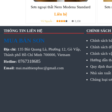
Sơn ngoại thất Nero Modena Standard
Sơn 
Liên hệ
Vũ Nguyễn
3,150
THÔNG TIN LIÊN HỆ
CHÍNH SÁCH
MUA BÁN SƠN
Chính sách bả
Chính sách đổ
Địa chỉ:
135 Bùi Quang Là, Phường 12, Gò Vấp,
Chính sách v
Thành phố Hồ Chí Minh 700000, Vietnam
Hướng dẫn th
0767318685
Hotline:
Quy định tha
Email:
mai.maithienphuc@gmail.com
Nhà sản xuất
Chủng loại s