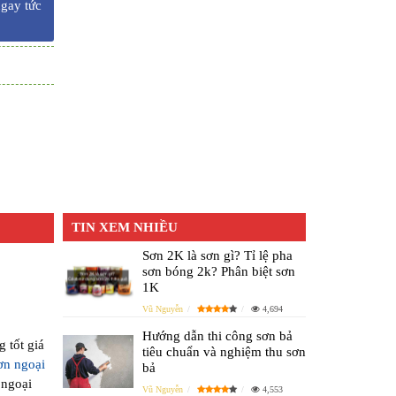
ngay tức
TIN XEM NHIỀU
Sơn 2K là sơn gì? Tỉ lệ pha
sơn bóng 2k? Phân biệt sơn
1K
Vũ Nguyễn
4,694
Hướng dẫn thi công sơn bả
 tốt giá
tiêu chuẩn và nghiệm thu sơn
ơn ngoại
bả
 ngoại
Vũ Nguyễn
4,553