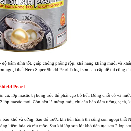
 có độ bám dính tốt, giúp chống phồng rộp, khả năng kháng muối và kh
ơn ngoại thất Nero Super Shield Pearl là loại sơn cao cấp dễ thi công c
Shield Pearl
n cũ, lớp mastic bị bong tróc thì phải cạo bỏ hết. Dùng chổi cỏ và nướ
02 lớp mastic mới. Còn nếu là tường mới, chỉ cần bảo đàm tường sạch, k
 bảo khô và cứng. Sau đó trước khi tiến hành thi công sơn ngoại thất 
ống kiềm hóa và rêu mốc. Sau khi lớp sơn lót khô tiếp tục sơn 2 lớp sơ