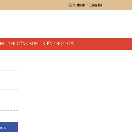
Giới thiệu
Liên hệ
ƠN
THI CÔNG SƠN
KIẾN THỨC SƠN
ook