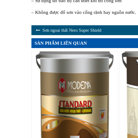
– Sử dụng đồ bảo hộ cần thiết khi thi công sơn
– Không được đổ sơn vào cống rãnh hay nguồn nước.
Sơn ngoại thất Nero Super Shield
SẢN PHẨM LIÊN QUAN