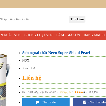
ẢN XUẤT SƠN
CHỦNG LOẠI SƠN
BẢNG GIÁ SƠN
BẢNG MÀU S
Sơn ngoại thất Nero Super Shield Pearl
NSX:
Xuất Xứ:
Liên hệ
03/11/2017
- Cập nhật:
05/10/2019
Vũ Nguyễn
2,736
Chat Zalo
Chat Faceb