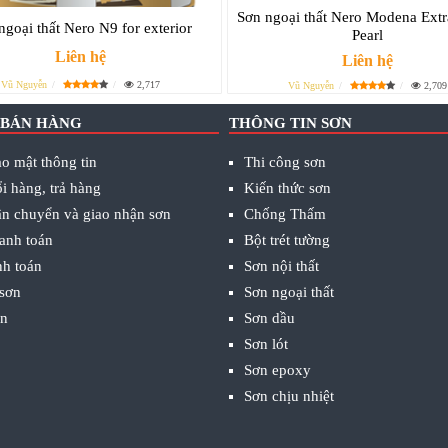
Sơn ngoại thất Nero Modena Extr
ngoại thất Nero N9 for exterior
Pearl
Liên hệ
Liên hệ
Vũ Nguyễn
2,717
Vũ Nguyễn
2,709
 BÁN HÀNG
THÔNG TIN SƠN
o mật thông tin
Thi công sơn
i hàng, trả hàng
Kiến thức sơn
ận chuyển và giao nhận sơn
Chống Thấm
anh toán
Bột trét tường
nh toán
Sơn nội thất
 sơn
Sơn ngoại thất
ơn
Sơn dầu
Sơn lót
Sơn epoxy
Sơn chịu nhiệt