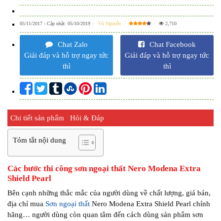
05/11/2017
- Cập nhật:
05/10/2019
Vũ Nguyễn
2,710
Chat Zalo
Chat Facebook
Giải đáp và hỗ trợ ngay tức
Giải đáp và hỗ trợ ngay tức
thì
thì
Chi tiết sản phẩm
Hỏi & Đáp
Tóm tắt nội dung
Các bước thi công sơn ngoại thất Nero Modena Extra
Shield Pearl
Bên cạnh những thắc mắc của người dùng về chất lượng, giá bán,
địa chỉ mua
Sơn ngoại thất
Nero Modena Extra Shield Pearl chính
hãng… người dùng còn quan tâm đến cách dùng sản phẩm sơn