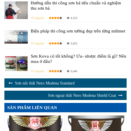
Hướng dẫn thi công sơn bả tiêu chuẩn và nghiệm
thu sơn bả
Vũ Nguyễn
4,553
Biện pháp thi công sơn tường đẹp trên từng milimet
Vũ Nguyễn
3,823
Sơn Kova có tốt không? Ưu- nhược điểm là gì? Nên
mua ở đâu?
Vũ Nguyễn
3,640
Sơn nội thất Nero Modena Standard
Sơn ngoại thất Nero Modena Shield Coat
SẢN PHẨM LIÊN QUAN