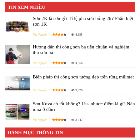
TIN XEM NHIỀU
Sơn 2K là sơn gì? Tỉ lệ pha sơn bóng 2k? Phân biệt
sơn 1K
Vũ Nguyễn
4,695
Hướng dẫn thi công sơn bả tiêu chuẩn và nghiệm
thu sơn bả
Vũ Nguyễn
4,556
Biện pháp thi công sơn tường đẹp trên từng milimet
Vũ Nguyễn
3,826
Sơn Kova có tốt không? Ưu- nhược điểm là gì? Nên
mua ở đâu?
Vũ Nguyễn
3,642
DANH MỤC THÔNG TIN