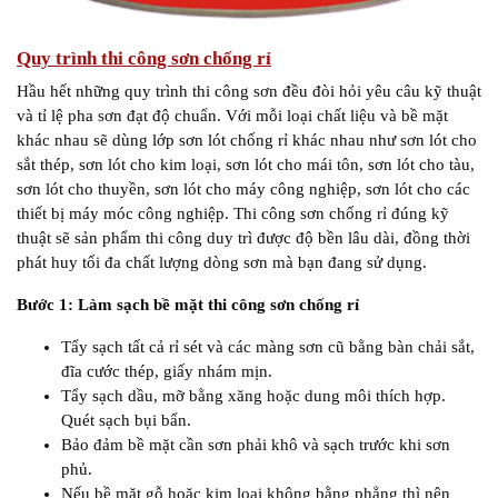
Quy trình thi công sơn chống rỉ
Hầu hết những quy trình thi công sơn đều đòi hỏi yêu câu kỹ thuật
và tỉ lệ pha sơn đạt độ chuẩn. Với mỗi loại chất liệu và bề mặt
khác nhau sẽ dùng lớp sơn lót chống rỉ khác nhau như sơn lót cho
sắt thép, sơn lót cho kim loại, sơn lót cho mái tôn, sơn lót cho tàu,
sơn lót cho thuyền, sơn lót cho máy công nghiệp, sơn lót cho các
thiết bị máy móc công nghiệp. Thi công sơn chống rỉ đúng kỹ
thuật sẽ sản phẩm thi công duy trì được độ bền lâu dài, đồng thời
phát huy tối đa chất lượng dòng sơn mà bạn đang sử dụng.
Bước 1: Làm sạch bề mặt thi công sơn chống rỉ
Tẩy sạch tất cả rỉ sét và các màng sơn cũ bằng bàn chải sắt,
đĩa cước thép, giấy nhám mịn.
Tẩy sạch dầu, mỡ bằng xăng hoặc dung môi thích hợp.
Quét sạch bụi bẩn.
Bảo đảm bề mặt cần sơn phải khô và sạch trước khi sơn
phủ.
Nếu bề mặt gỗ hoặc kim loại không bằng phẳng thì nên