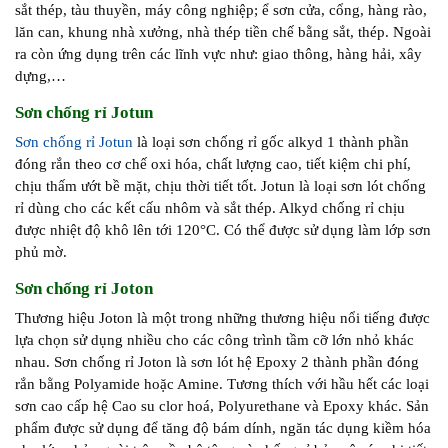
sắt thép, tàu thuyền, máy công nghiệp; ể sơn cửa, cổng, hàng rào,
lăn can, khung nhà xưởng, nhà thép tiền chế bằng sắt, thép. Ngoài
ra còn ứng dụng trên các lĩnh vực như: giao thông, hàng hải, xây
dựng,…
Sơn chống rỉ Jotun
Sơn chống rỉ Jotun
là loại sơn chống rỉ gốc alkyd 1 thành phần
đóng rắn theo cơ chế oxi hóa, chất lượng cao, tiết kiệm chi phí,
chịu thấm ướt bề mặt, chịu thời tiết tốt. Jotun là loại sơn lót chống
rỉ dùng cho các kết cấu nhôm và sắt thép. Alkyd chống rỉ chịu
được nhiệt độ khô lên tới 120°C. Có thể được sử dụng làm lớp sơn
phủ mờ.
Sơn chống rỉ Joton
Thương hiệu Joton là một trong những thương hiệu nổi tiếng được
lựa chọn sử dụng nhiều cho các công trình tầm cỡ lớn nhỏ khác
nhau. Sơn chống rỉ Joton là sơn lót hệ Epoxy 2 thành phần đóng
rắn bằng Polyamide hoặc Amine. Tương thích với hầu hết các loại
sơn cao cấp hệ Cao su clor hoá, Polyurethane và Epoxy khác. Sản
phẩm được sử dụng để tăng độ bám dính, ngăn tác dụng kiềm hóa