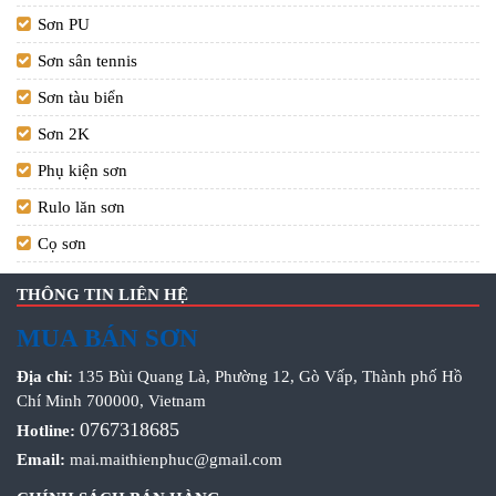
Sơn PU
Sơn sân tennis
Sơn tàu biển
Sơn 2K
Phụ kiện sơn
Rulo lăn sơn
Cọ sơn
THÔNG TIN LIÊN HỆ
MUA BÁN SƠN
Địa chỉ:
135 Bùi Quang Là, Phường 12, Gò Vấp, Thành phố Hồ
Chí Minh 700000, Vietnam
0767318685
Hotline:
Email:
mai.maithienphuc@gmail.com