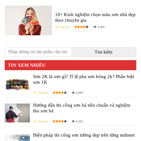
10+ Kinh nghiệm chọn màu sơn nhà đẹp
theo chuyên gia
Ms Nguyệt
1,401
TIN XEM NHIỀU
Sơn 2K là sơn gì? Tỉ lệ pha sơn bóng 2k? Phân biệt
sơn 1K
Vũ Nguyễn
4,695
Hướng dẫn thi công sơn bả tiêu chuẩn và nghiệm
thu sơn bả
Vũ Nguyễn
4,555
Biện pháp thi công sơn tường đẹp trên từng milimet