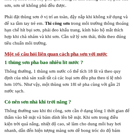
sơn, sơn sẽ không phủ đều được.
Phải đặt thùng sơn ở vị trí an toàn, đậy nắp khi không xử dụng và
để xa tầm tay trẻ em.
Thi công sơn
trong môi trường thông thoáng
hạn chế hít bụi sơn, phải đeo khẩu trang, kính bảo hộ mắt thích
hợp khi chà nhám và khi sơn. Cần xử lý sơn thải, thừa theo đúng
tiêu chuẩn môi trường.
Một số câu hỏi liên quan cách pha sơn với nước
1 thùng sơn pha bao nhiêu lít nước ?
Thông thường, 1 thùng sơn nước có thể tích 18 lít và theo quy
định của nhà sản xuất tất cả các loại sơn đều pha theo tỉ lệ nhỏ
hơn 10%. Như vậy, một thùng sơn 18l sẽ pha cùng với gần 2l
nước sạch.
Có nên sơn nhà khi trời nắng ?
Thông thường sau khi thi công, sơn cần ở dạng lỏng 1 thời gian để
thấm vào bề mặt và bám dính lên bề mặt. Khi sơn trong điều
kiện trời quá nắng, nhiệt độ cao, sẽ làm cho dung môi bay hơi
nhanh, dẫn đến hiện tượng màng sơn dễ bong tróc do độ bám