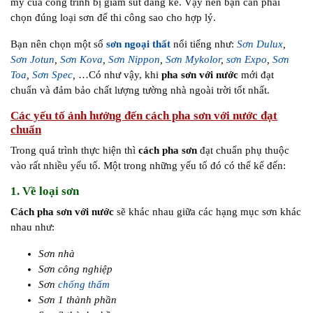
mỹ của công trình bị giảm sút đáng kể. Vậy nên bạn cần phải
chọn đúng loại sơn để thi công sao cho hợp lý.
Bạn nên chọn một số
sơn ngoại thất
nổi tiếng như:
Sơn Dulux
,
Sơn Jotun
,
Sơn Kova
,
Sơn Nippon
,
Sơn Mykolor
,
sơn Expo
,
Sơn
Toa
,
Sơn Spec
,
…Có như vậy, khi
pha sơn với nước
mới đạt
chuẩn và đảm bảo chất lượng tường nhà ngoài trời tốt nhất.
Các yếu tố ảnh hưởng đến cách pha sơn với nước đạt
chuẩn
Trong quá trình thực hiện thì
cách pha sơn
đạt chuẩn phụ thuộc
vào rất nhiều yếu tố. Một trong những yếu tố đó có thể kể đến:
1. Về loại sơn
Cách pha sơn với nước
sẽ khác nhau giữa các hạng mục sơn khác
nhau như:
Sơn nhà
Sơn công nghiệp
Sơn
chống thấm
Sơn 1 thành phần