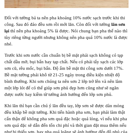
Đối với tường bả ta nên pha khoảng 10% nước sạch trước khi thi
công. Sau đó đảo đều sơn rồi mới lăn. Còn đối với tường
lăn sơn
lại
thì nên pha khoảng 5% là được. Nói chung bạn pha thế nào thì
tùy riêng từng người nhưng không nên pha quá 10% nước là được
nhé.
Trước khi sơn nước cần chuẩn bị bề mặt phải sạch không có tạp
chất dầu mỡ, bụi bẩn hay tạp chất. Nếu có phải tẩy sạch các lớp
sơn cũ, rêu mốc, bụi bẩn. Độ ẩm bề mặt thi công sơn dưới 17%.
Bề mặt tường phải khô từ 21-25 ngày trong điều kiện nhiệt độ
bình thường. Khi sơn chúng ta nên sơn 2 lớp trở lên và nên làm
một lớp lót để có thể giúp sơn phủ đẹp hơn cũng như sẽ ngăn
được nước hay kiềm từ tường ảnh hưởng đến lớp sơn phủ.
Khi lăn thì bạn cần chú ý lăn đều tay, lớp sơn sẽ được dàn mỏng
đều khắp bề mặt tường. Khi tiến hành pha sơn, bạn phải làm thật
cẩn thận để không pha sơn quá đặc hoặc quá lỏng, vì nếu khi pha
sơn quá đặc sẽ dẫn đến tốn chi phí và thời gian đặt mua thêm nếu
như bị thiếu sơn, hay pha quá loãng sẽ ảnh hưởng đến độ phủ của