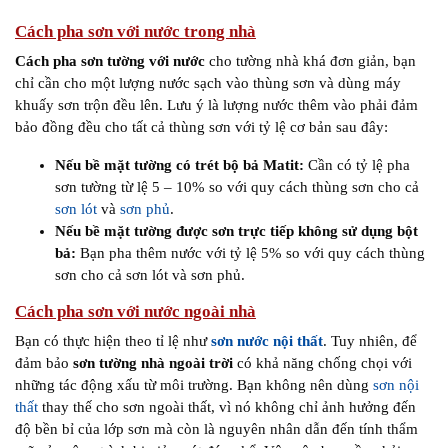
Cách pha sơn với nước trong nhà
Cách pha sơn tường với nước
cho tường nhà khá đơn giản, bạn
chỉ cần cho một lượng nước sạch vào thùng sơn và dùng máy
khuấy sơn trộn đều lên. Lưu ý là lượng nước thêm vào phải đảm
bảo đồng đều cho tất cả thùng sơn với tỷ lệ cơ bản sau đây:
Nếu bề mặt tường có trét bộ bả Matit:
Cần có tỷ lệ pha
sơn tường từ lệ 5 – 10% so với quy cách thùng sơn cho cả
sơn lót
và
sơn phủ
.
Nếu bề mặt tường được sơn trực tiếp không sử dụng bột
bả:
Bạn pha thêm nước với tỷ lệ 5% so với quy cách thùng
sơn cho cả sơn lót và sơn phủ.
Cách pha sơn với nước ngoài nhà
Bạn có thực hiện theo tỉ lệ như
sơn nước nội thất
. Tuy nhiên, để
đảm bảo
sơn tường nhà ngoài trời
có khả năng chống chọi với
những tác động xấu từ môi trường. Bạn không nên dùng
sơn nội
thất
thay thế cho sơn ngoài thất, vì nó không chỉ ảnh hưởng đến
độ bền bỉ của lớp sơn mà còn là nguyên nhân dẫn đến tính thẩm