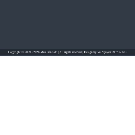
Copyright © 2009 - 2026
Mua Bán Sơn
| All rights reserved | Design by
Vu Nguyen 0937353661