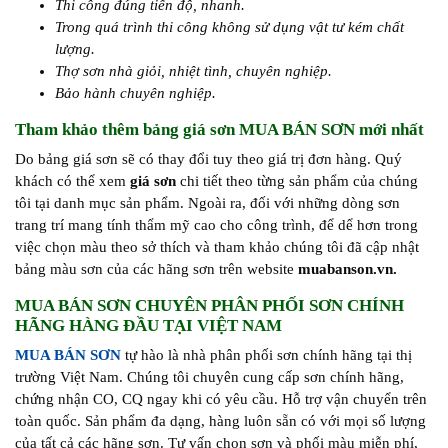
Thi công đúng tiến độ, nhanh.
Trong quá trình thi công không sử dụng vật tư kém chất
lượng.
Thợ sơn nhà giỏi, nhiệt tình, chuyên nghiệp.
Bảo hành chuyên nghiệp.
Tham khảo thêm bảng giá sơn MUA BÁN SƠN mới nhất
Do bảng giá sơn sẽ có thay đổi tuy theo giá trị đơn hàng. Quý
khách có thể xem
giá sơn
chi tiết theo từng sản phẩm của chúng
tôi tại danh mục sản phẩm. Ngoài ra, đối với những dòng sơn
trang trí mang tính thẩm mỹ cao cho công trình, để dể hơn trong
việc chọn màu theo sở thích và tham khảo chúng tôi đã cập nhật
bảng màu sơn của các hãng sơn trên website
muabanson.vn.
MUA BÁN SƠN CHUYÊN PHÂN PHỐI SƠN CHÍNH
HÃNG HÀNG ĐẦU TẠI VIỆT NAM
MUA BÁN SƠN
tự hào là nhà phân phối sơn chính hãng tại thị
trường Việt Nam. Chúng tôi chuyên cung cấp sơn chính hãng,
chứng nhận CO, CQ ngay khi có yêu cầu. Hỗ trợ vận chuyển trên
toàn quốc. Sản phẩm đa dạng, hàng luôn sẵn có với mọi số lượng
của tất cả các hãng sơn. Tư vấn chọn sơn và phối màu miễn phí,