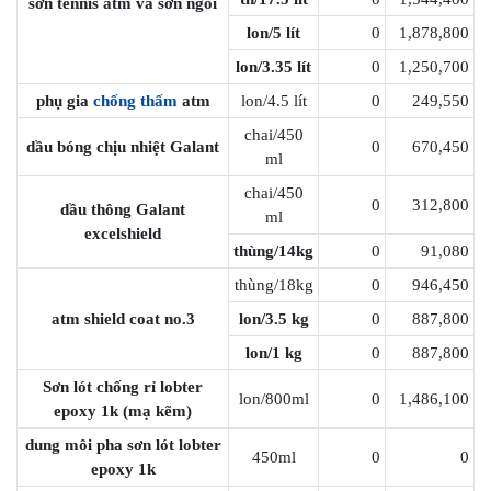
sơn tennis atm và sơn ngói
lon/5 lít
0
1,878,800
lon/3.35 lít
0
1,250,700
phụ gia
chống thấm
atm
lon/4.5 lít
0
249,550
chai/450
dầu bóng chịu nhiệt Galant
0
670,450
ml
chai/450
0
312,800
dầu thông Galant
ml
excelshield
thùng/14kg
0
91,080
thùng/18kg
0
946,450
atm shield coat no.3
lon/3.5 kg
0
887,800
lon/1 kg
0
887,800
Sơn lót chống rỉ lobter
lon/800ml
0
1,486,100
epoxy 1k (mạ kẽm)
dung môi pha sơn lót lobter
450ml
0
0
epoxy 1k