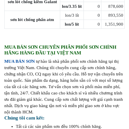
sơn lót chống kiềm Galant
lon/3.35 lít
0
878,600
lon/3 lít
0
893,550
sơn lót chống phấn atm
lon/5 lít
0
1,351,900
MUA BÁN SƠN CHUYÊN PHÂN PHỐI SƠN CHÍNH
HÃNG HÀNG ĐẦU TẠI VIỆT NAM
MUA BÁN SƠN
tự hào là nhà phân phối sơn chính hãng tại thị
trường Việt Nam. Chúng tôi chuyên cung cấp sơn chính hãng,
chứng nhận CO, CQ ngay khi có yêu cầu. Hỗ trợ vận chuyển trên
toàn quốc. Sản phẩm đa dạng, hàng luôn sẵn có với mọi số lượng
của tất cả các hãng sơn. Tư vấn chọn sơn và phối màu miễn phí,
tận tình, 24/7. Chiết khấu cao cho khách sỉ và nhiều chương trình
ưu đãi giảm giá khác. Cung cấp sơn chất lượng với giá cạnh tranh
nhất. Dịch vụ giao hàng tận nơi và miễn phí giao sơn ở khu vực
nội thành HCM.
Chúng tôi cam kết:
Tất cả các sản phẩm sơn đều 100% chính hãng.