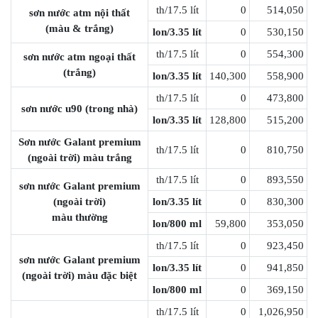
th/17.5 lít
0
514,050
sơn nước atm nội thất
(màu & trắng)
lon/3.35 lít
0
530,150
th/17.5 lít
0
554,300
sơn nước atm ngoại thất
(trắng)
lon/3.35 lít
140,300
558,900
th/17.5 lít
0
473,800
sơn nước u90 (trong nhà)
lon/3.35 lít
128,800
515,200
Sơn nước Galant premium
th/17.5 lít
0
810,750
(ngoài trời) màu trắng
th/17.5 lít
0
893,550
sơn nước Galant premium
(ngoài trời)
lon/3.35 lít
0
830,300
màu thường
lon/800 ml
59,800
353,050
th/17.5 lít
0
923,450
sơn nước Galant premium
lon/3.35 lít
0
941,850
(ngoài trời) màu đặc biệt
lon/800 ml
0
369,150
th/17.5 lít
0
1,026,950