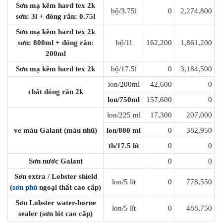
Sơn mạ kẽm hard tex 2k
bộ/3.75l
0
2,274,800
sơn: 3l + đóng rắn: 0.75l
Sơn mạ kẽm hard tex 2k
sơn: 800ml + đóng rắn:
bộ/1l
162,200
1,861,200
200ml
Sơn mạ kẽm hard tex 2k
bộ/17.5l
0
3,184,500
lon/200ml
42,600
0
chất đóng rắn 2k
lon/750ml
157,600
0
lon/225 ml
17,300
207,000
ve màu Galant (màu nhũ)
lon/800 ml
0
382,950
th/17.5 lít
0
0
Sơn nước Galant
0
0
Sơn extra / Lobster shield
lon/5 lít
0
778,550
(
sơn phủ
ngoại thất cao cấp)
Sơn Lobster water-borne
lon/5 lít
0
488,750
sealer (sơn lót cao cấp)