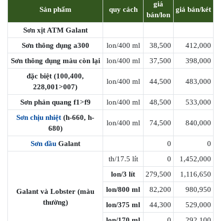
giá
Sản phẩm
quy cách
giá bán/két
bán/lon
Sơn xịt ATM Galant
Sơn thông dụng a300
lon/400 ml
38,500
412,000
Sơn thông dụng màu còn lại
lon/400 ml
37,500
398,000
đặc biệt (100,400,
lon/400 ml
44,500
483,000
228,001>007)
Sơn phản quang f1>f9
lon/400 ml
48,500
533,000
Sơn chịu nhiệt
(h-660, h-
lon/400 ml
74,500
840,000
680)
Sơn dầu
Galant
0
0
th/17.5 lít
0
1,452,000
lon/3 lít
279,500
1,116,650
lon/800 ml
82,200
980,950
Galant và Lobster (màu
thường)
lon/375 ml
44,300
529,000
lon/170 ml
0
292,100