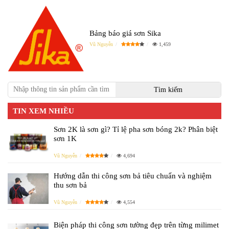
Bảng báo giá sơn Sika
Vũ Nguyễn
1,459
TIN XEM NHIỀU
Sơn 2K là sơn gì? Tỉ lệ pha sơn bóng 2k? Phân biệt
sơn 1K
Vũ Nguyễn
4,694
Hướng dẫn thi công sơn bả tiêu chuẩn và nghiệm
thu sơn bả
Vũ Nguyễn
4,554
Biện pháp thi công sơn tường đẹp trên từng milimet