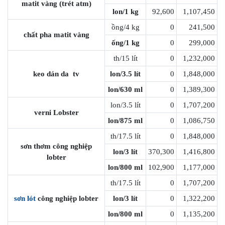
matit vàng (trét atm)
lon/1 kg
92,600
1,107,450
ồng/4 kg
0
241,500
chất pha matit vàng
ống/1 kg
0
299,000
th/15 lít
0
1,232,000
keo dán da tv
lon/3.5 lít
0
1,848,000
lon/630 ml
0
1,389,300
lon/3.5 lít
0
1,707,200
verni Lobster
lon/875 ml
0
1,086,750
th/17.5 lít
0
1,848,000
sơn thơm công nghiệp
lon/3 lít
370,300
1,416,800
lobter
lon/800 ml
102,900
1,177,000
th/17.5 lít
0
1,707,200
sơn lót
công nghiệp lobter
lon/3 lít
0
1,322,200
lon/800 ml
0
1,135,200