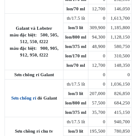
lon/70 ml
12,700
146,050
th/17.5 lít
0
1,613,700
lon/3 lít
309,900
1,185,800
Galant và Lobster
màu đặc biệt: 500, 505,
lon/800 ml
94,300
1,128,150
512, 550, f222
lon/375 ml
48,900
580,750
màu đặc biệt: 900, 905,
912, 950, f222
lon/170 ml
0
310,500
lon/70 ml
12,700
148,350
Sơn chông rỉ Galant
0
0
th/17.5 lít
0
1,036,150
lon/3 lít
207,000
826,850
Sơn chống rỉ
đỏ Galant
lon/800 ml
57,500
684,250
lon/375 ml
35,700
415,150
th/17.5 lít
0
940,700
Sơn chồng rỉ chu tv
lon/3 lít
195,500
780,850