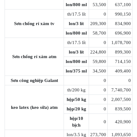
lon/800 ml
53,500
637,100
th/17.5 lít
0
990,150
Sơn chống rỉ xám tv
lon/3 lít
209,300
834,900
lon/800 ml
58,700
696,900
th/17.5 lít
0
1,078,700
lon/3 lít
224,800
899,300
Sơn chống rỉ xám atm
lon/800 ml
59,800
714,150
lon/375 ml
34,500
409,400
Sơn công nghiệp Galant
0
0
th/200 kg
0
7,740,700
hộp/50 kg
0
2,007,500
keo latex (keo sữa) atm
hộp/20 kg
0
839,500
hộp/10
0
420,900
bịch
lon/3.5 kg
273,700
1,093,650