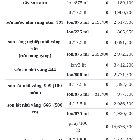
tẩy sơn atm
lon/875 ml
0
1,189,100
th/17.5 lít
0
3,980,900
sơn nước nhũ vàng atm 999
lon/875 ml
219,700
2,517,900
lon/225 ml
0
865,950
sơn công nghiệp nhũ vàng
th/17.5 lít
0
4,691,500
666
lon/875 ml
259,900
2,972,200
(sơn bông gang)
lon/3 lit
0
3,412,200
sơn cn nhũ vàng 444
lon/800 ml
0
2,731,300
th/17.5 lít
0
1,392,600
sơn lót nhũ vàng 999 (100
nước)
lon/875 ml
81,700
977,500
th/17.5 lít
0
2,986,500
sơn lót nhũ vàng 666 (500
cn)
lon/875 ml
0
1,920,600
phuy/180
0
15,636,500
lít
th/17.5 lít
0
1,544,400