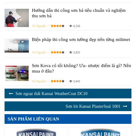
Hướng dẫn thi công sơn bả tiêu chuẩn và nghiệm
thu sơn bả
Vũ Nguyễn
4,556
Biện pháp thi công sơn tường đẹp trên từng milimet
Vũ Nguyễn
3,825
Sơn Kova có tốt không? Ưu- nhược điểm là gì? Nên
mua ở đâu?
Vũ Nguyễn
3,642
Sơn ngoại thất Kansai WeatherCoat DC10
Sơn lót Kansai PlasterSeal 1001
SẢN PHẨM LIÊN QUAN