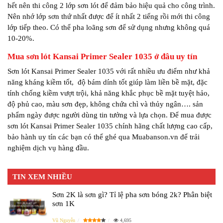
hết nên thi công 2 lớp sơn lót để đảm bảo hiệu quả cho công trình.
Nên nhớ lớp sơn thứ nhất được để ít nhất 2 tiếng rồi mới thi công
lớp tiếp theo. Có thể pha loãng sơn để sử dụng nhưng không quá
10-20%.
Mua sơn lót Kansai Primer Sealer 1035 ở đâu uy tín
Sơn lót Kansai Primer Sealer 1035 với rất nhiều ưu điểm như khả
năng kháng kiềm tốt, độ bám dính tốt giúp làm liền bề mặt, đặc
tính chống kiềm vượt trội, khả năng khắc phục bề mặt tuyệt hảo,
độ phủ cao, màu sơn đẹp, không chứa chì và thủy ngân…. sản
phẩm ngày được người dùng tin tưởng và lựa chọn. Để mua được
sơn lót Kansai Primer Sealer 1035 chính hãng chất lượng cao cấp,
bảo hành uy tín các bạn có thể ghé qua Muabanson.vn để trải
nghiệm dịch vụ hàng đầu.
TIN XEM NHIỀU
Sơn 2K là sơn gì? Tỉ lệ pha sơn bóng 2k? Phân biệt
sơn 1K
Vũ Nguyễn
4,695