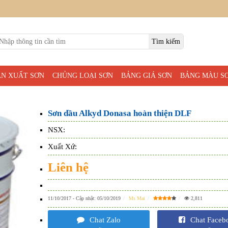
ẢN XUẤT SƠN
CHỦNG LOẠI SƠN
BẢNG GIÁ SƠN
BẢNG MÀU S
Sơn dầu Alkyd Donasa hoàn thiện DLF
NSX:
Xuất Xứ:
Liên hệ
11/10/2017
- Cập nhật:
05/10/2019
Ms Mai
2,811
Chat Zalo
Chat Faceb