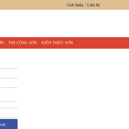
Giới thiệu
Liên hệ
ƠN
THI CÔNG SƠN
KIẾN THỨC SƠN
ook