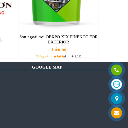
Sơn ngoài trời OEXPO XIX FINEKOT FOR
3
EXTERIOR
Liên hệ
Vũ Nguyễn
1,292
GOOGLE MAP