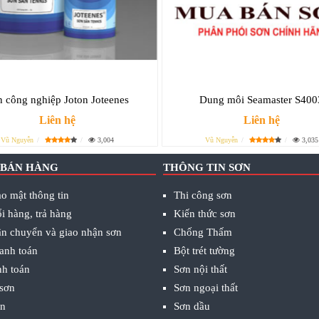
n công nghiệp Joton Joteenes
Dung môi Seamaster S400
Liên hệ
Liên hệ
Vũ Nguyễn
3,004
Vũ Nguyễn
3,035
 BÁN HÀNG
THÔNG TIN SƠN
o mật thông tin
Thi công sơn
i hàng, trả hàng
Kiến thức sơn
ận chuyển và giao nhận sơn
Chống Thấm
anh toán
Bột trét tường
nh toán
Sơn nội thất
 sơn
Sơn ngoại thất
ơn
Sơn dầu