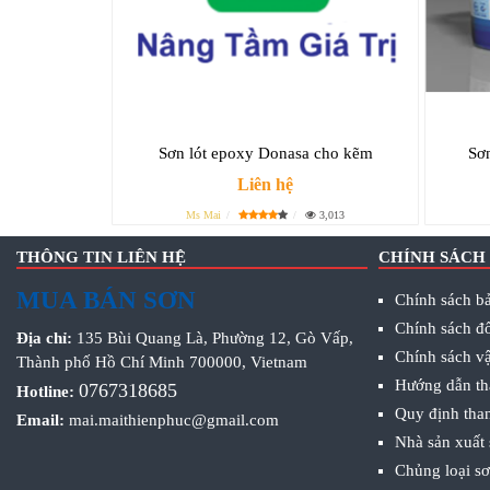
Sơn lót epoxy Donasa cho kẽm
Sơ
Liên hệ
Ms Mai
3,013
THÔNG TIN LIÊN HỆ
CHÍNH SÁCH
MUA BÁN SƠN
Chính sách bả
Chính sách đổ
Địa chỉ:
135 Bùi Quang Là, Phường 12, Gò Vấp,
Chính sách v
Thành phố Hồ Chí Minh 700000, Vietnam
Hướng dẫn th
0767318685
Hotline:
Quy định tha
Email:
mai.maithienphuc@gmail.com
Nhà sản xuất
Chủng loại s