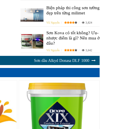
Biện pháp thi công sơn tường
đẹp trên từng milimet
Vũ Nguyễn
3,824
Sơn Kova có tốt không? Ưu-
nhược điểm là gì? Nên mua ở
đâu?
Vũ Nguyễn
3,642
Sơn dầu Alkyd Donasa DLF 1000