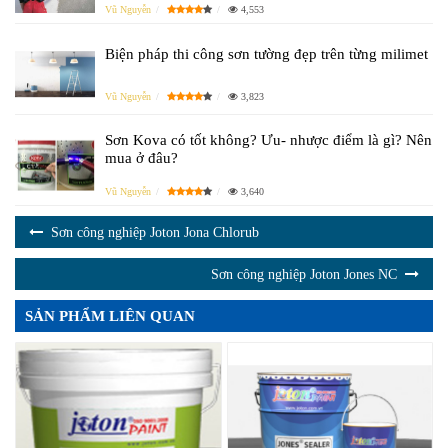
Vũ Nguyễn
4,553
Biện pháp thi công sơn tường đẹp trên từng milimet
Vũ Nguyễn
3,823
Sơn Kova có tốt không? Ưu- nhược điểm là gì? Nên
mua ở đâu?
Vũ Nguyễn
3,640
Sơn công nghiệp Joton Jona Chlorub
Sơn công nghiệp Joton Jones NC
SẢN PHẨM LIÊN QUAN