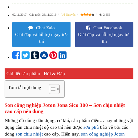
02/11/2017
- Cập nhật:
23/11/2019
Vũ Nguyễn
2,856
Chat Zalo
Chat Facebook
Giải đáp và hỗ trợ ngay tức
Giải đáp và hỗ trợ ngay tức
thì
thì
Chi tiết sản phẩm
Hỏi & Đáp
Tóm tắt nội dung
Sơn công nghiệp Joton Jona Sico 300 – Sơn chịu nhiệt
cao cấp nên dùng
Những đồ dùng dân dụng, cơ khí, sản phẩm điện… hay những vật
dụng cần chịu nhiệt độ cao thì nên được
sơn phủ
bảo vệ bởi các
dòng
sơn chịu nhiệt
cao cấp. Hiện nay,
sơn công nghiệp Joton