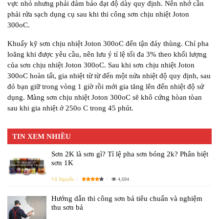
vực nhỏ nhưng phải đảm bảo đạt độ dày quy định. Nên nhớ cần
phải rửa sạch dụng cụ sau khi thi công sơn chịu nhiệt Joton
300oC.
Khuấy kỹ sơn chịu nhiệt Joton 300oC đến tận đáy thùng. Chỉ pha
loãng khi được yêu cầu, nên lưu ý tỉ lệ tối đa 3% theo khối lượng
của sơn chịu nhiệt Joton 300oC. Sau khi sơn chịu nhiệt Joton
300oC hoàn tất, gia nhiệt từ từ đến một nửa nhiệt độ quy định, sau
đó bạn giữ trong vòng 1 giờ rồi mới gia tăng lên đến nhiệt độ sử
dụng. Màng sơn chịu nhiệt Joton 300oC sẽ khô cứng hòan tòan
sau khi gia nhiệt ở 250o C trong 45 phút.
TIN XEM NHIỀU
Sơn 2K là sơn gì? Tỉ lệ pha sơn bóng 2k? Phân biệt
sơn 1K
Vũ Nguyễn
4,694
Hướng dẫn thi công sơn bả tiêu chuẩn và nghiệm
thu sơn bả