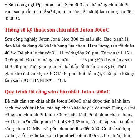
+ Sơn công nghiệp Joton Jona Sico 300 có khả năng chịu nhiệt
cao, sản phẩm có thể sử dụng cho các bề mặt bị làm nóng lên đến
3500 C.
Thông số kỹ thuật sơn chịu nhiệt Joton 300oC
Sơn công nghiệp Joton Jona Sico 300 có màu sắc: Bạc, xanh lá,
đen khá đa dạng để khách hàng lựa chọn. Hàm lượng rắn tối thiểu
40 %; Độ phủ lý thuyết 9 ÷ 11 m²/kg/lớp 20 µm; Tỷ trọng: 1.15 ±
0.05 g/ml; Độ dày màng sơn ướt 75 µm; Độ dày màng sơn
khô 20 µm; Thời gian phủ lớp kế tiếp tối thiểu sau 8 giờ; Thời
gian khô ở điều kiện 23oC là 30 phút khô bề mặt; Chất pha loãng/
làm sạch JOTHINNER® – 403.
Quy trình thi công
sơn chịu nhiệt Joton 300oC
Bề mặt cần sơn chịu nhiệt Joton 300oC phải được tiến hành làm
sạch các vết bụi bẩn, các tạp chất khác hay la dầu mỡ. Dụng cụ thi
công sơn chịu nhiệt Joton 300oC nên là thiết bị phun chân không
có kích thước đầu phun D=0.43 ÷ 0.65mm, sở hữu áp suất tại đầu
súng phun 15 MPa và góc phun từ 40o đến 650. Có thể sử dụng
cọ hoặc lô hay lu lăn sơn chịu nhiệt Joton 300oC cho những khu