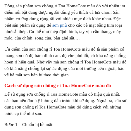
Dòng sản phẩm sơn chống rỉ Toa HomeCote màu đỏ với nhiều ưu
điểm nổi bật đang được người dùng yêu thích và lựa chọn. Sản
phẩm có ứng dụng rộng rãi với nhiều mục đích khác nhau. Đặc
biệt sản phẩm sử dụng để
sơn phủ
cho các bề mặt bằng kim loại
như sắt thép. Cụ thể như thép định hình, tay vịn cầu thang, máy
móc, cửa chính, song cửa, bàn ghế sắt,…
Ưu điểm của sơn chống rỉ Toa HomeCote màu đỏ là sản phẩm có
màng sơn có độ bám dính cao, độ che phủ tốt, có khả năng chống
hoen rỉ hiệu quả. Nhờ vậy mà sơn chống rỉ Toa HomeCote màu đỏ
có khả năng chống lại sự tác động của môi trường bên ngoài, bảo
vệ bề mặt sơn bền bỉ theo thời gian.
Cách sử dụng sơn chống rỉ Toa HomeCote màu đỏ
Để sử dụng sơn chống rỉ Toa HomeCote màu đỏ hiệu quả nhất,
các bạn nên đọc kỹ hướng dẫn trước khi sử dụng. Ngoài ra, cần sử
dụng sơn chống rỉ Toa HomeCote màu đỏ đúng cách với những
bước cụ thể như sau.
Bước 1 – Chuẩn bị bề mặt: