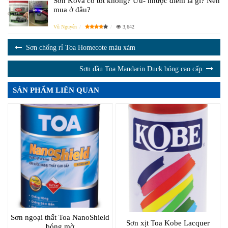
Sơn Kova có tốt không? Ưu- nhược điểm là gì? Nên
mua ở đâu?
Vũ Nguyễn
3,642
Sơn chống rỉ Toa Homecote màu xám
Sơn dầu Toa Mandarin Duck bóng cao cấp
SẢN PHẨM LIÊN QUAN
Sơn ngoại thất Toa NanoShield
Sơn xịt Toa Kobe Lacquer
bóng mờ