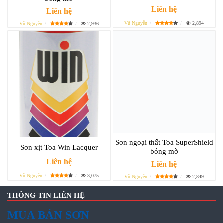
Liên hệ
Liên hệ
Vũ Nguyễn
2,894
Vũ Nguyễn
2,936
Sơn ngoại thất Toa SuperShield
Sơn xịt Toa Win Lacquer
bóng mờ
Liên hệ
Liên hệ
Vũ Nguyễn
3,075
Vũ Nguyễn
2,849
THÔNG TIN LIÊN HỆ
MUA BÁN SƠN