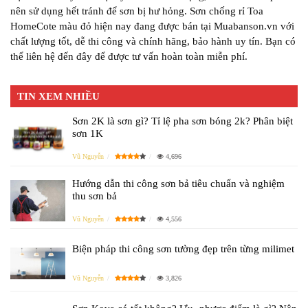
nên sử dụng hết tránh để sơn bị hư hỏng. Sơn chống rỉ Toa
HomeCote màu đỏ hiện nay đang được bán tại Muabanson.vn với
chất lượng tốt, dễ thi công và chính hãng, bảo hành uy tín. Bạn có
thể liên hệ đến đây để được tư vấn hoàn toàn miễn phí.
TIN XEM NHIỀU
Sơn 2K là sơn gì? Tỉ lệ pha sơn bóng 2k? Phân biệt
sơn 1K
Vũ Nguyễn
4,696
Hướng dẫn thi công sơn bả tiêu chuẩn và nghiệm
thu sơn bả
Vũ Nguyễn
4,556
Biện pháp thi công sơn tường đẹp trên từng milimet
Vũ Nguyễn
3,826