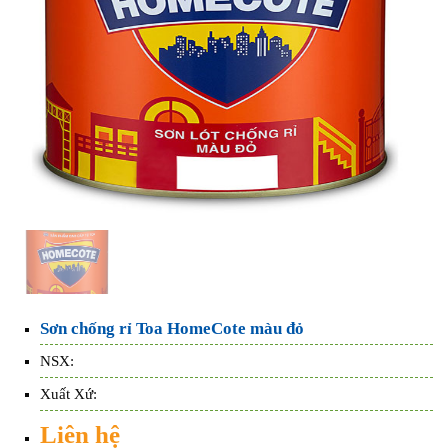
Sơn chống rỉ Toa HomeCote màu đỏ
NSX:
Xuất Xứ:
Liên hệ