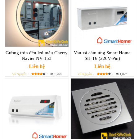
Gương tròn đèn led màu Cherry
Van xả cảm ứng Smart Home
Navier NV-153
SH-T6 (220V-Pin)
Liên hệ
Liên hệ
Vũ Nguyễn
1,768
Vũ Nguyễn
1,877