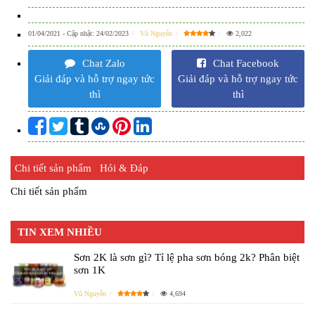
01/04/2021
- Cập nhật:
24/02/2023
Vũ Nguyễn
2,022
Chat Zalo
Chat Facebook
Giải đáp và hỗ trợ ngay tức
Giải đáp và hỗ trợ ngay tức
thì
thì
Chi tiết sản phẩm
Hỏi & Đáp
Chi tiết sản phẩm
TIN XEM NHIỀU
Sơn 2K là sơn gì? Tỉ lệ pha sơn bóng 2k? Phân biệt
sơn 1K
Vũ Nguyễn
4,694