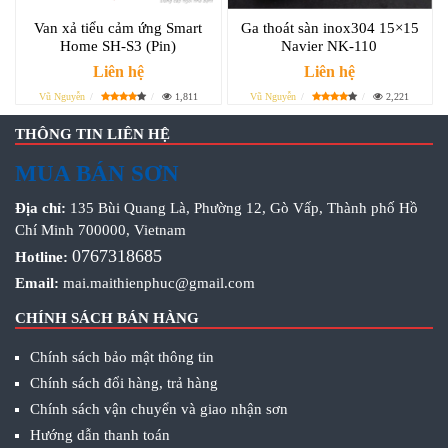
Van xả tiểu cảm ứng Smart
Ga thoát sàn inox304 15×15
Home SH-S3 (Pin)
Navier NK-110
Liên hệ
Liên hệ
Vũ Nguyễn
1,811
Vũ Nguyễn
2,221
THÔNG TIN LIÊN HỆ
MUA BÁN SƠN
Địa chỉ:
135 Bùi Quang Là, Phường 12, Gò Vấp, Thành phố Hồ
Chí Minh 700000, Vietnam
0767318685
Hotline:
Email:
mai.maithienphuc@gmail.com
CHÍNH SÁCH BÁN HÀNG
Chính sách bảo mật thông tin
Chính sách đổi hàng, trả hàng
Chính sách vận chuyển và giao nhận sơn
Hướng dẫn thanh toán