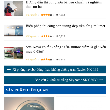
Hướng dẫn thi công sơn bả tiêu chuẩn và nghiệm
thu sơn bả
Vũ Nguyễn
4,553
Biện pháp thi công sơn tường đẹp trên từng milimet
Vũ Nguyễn
3,823
Sơn Kova có tốt không? Ưu- nhược điểm là gì? Nên
mua ở đâu?
Vũ Nguyễn
3,640
Xi phông lavabo đồng thau không chống tràn Navier NK-139
Bồn cầu 2 khối sứ trắng Skyhome SKY-3030
SẢN PHẨM LIÊN QUAN