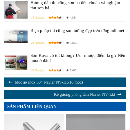
Hướng dẫn thi công sơn bả tiêu chuẩn và nghiệm
thu sơn bả
Vũ Nguyễn
4,554
Biện pháp thi công sơn tường đẹp trên từng milimet
Vũ Nguyễn
3,823
Sơn Kova có tốt không? Ưu- nhược điểm là gì? Nên
mua ở đâu?
Vũ Nguyễn
3,642
Móc áo inox 304 Navier NV-116 (6 móc)
Kệ gương phòng tắm Navier NV-122
SẢN PHẨM LIÊN QUAN