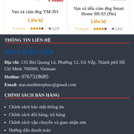
Van xả tiểu cảm ứng Smart
Van xả cảm ứng YM-301
Home SH-S3 (Pin)
Liên hệ
Liên hệ
Vũ Nguyễn
2,273
Vũ Nguyễn
1,813
THÔNG TIN LIÊN HỆ
MUA BÁN SƠN
Địa chỉ:
135 Bùi Quang Là, Phường 12, Gò Vấp, Thành phố Hồ
Chí Minh 700000, Vietnam
0767318685
Hotline:
Email:
mai.maithienphuc@gmail.com
CHÍNH SÁCH BÁN HÀNG
Chính sách bảo mật thông tin
Chính sách đổi hàng, trả hàng
Chính sách vận chuyển và giao nhận sơn
Hướng dẫn thanh toán