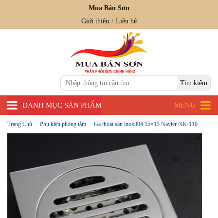
Mua Bán Sơn
Giới thiệu
Liên hệ
DANH MỤC SẢN PHẨM
MENU
Trang Chủ
Phụ kiện phòng tắm
Ga thoát sàn inox304 15×15 Navier NK-110