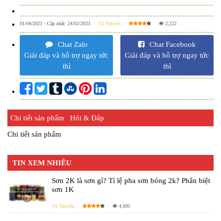
01/04/2021
- Cập nhật:
24/02/2023
Vũ Nguyễn
2,222
Chat Zalo
Chat Facebook
Giải đáp và hỗ trợ ngay tức
Giải đáp và hỗ trợ ngay tức
thì
thì
Chi tiết sản phẩm
Hỏi & Đáp
Chi tiết sản phẩm
TIN XEM NHIỀU
Sơn 2K là sơn gì? Tỉ lệ pha sơn bóng 2k? Phân biệt
sơn 1K
Vũ Nguyễn
4,695