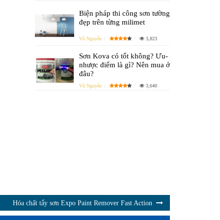
Biện pháp thi công sơn tường
đẹp trên từng milimet
Vũ Nguyễn
3,823
Sơn Kova có tốt không? Ưu-
nhược điểm là gì? Nên mua ở
đâu?
Vũ Nguyễn
3,640
Hóa chất tẩy sơn Expo Paint Remover Fast Action