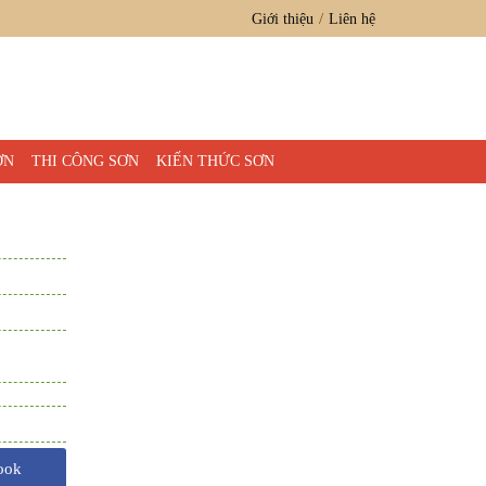
Giới thiệu
Liên hệ
ƠN
THI CÔNG SƠN
KIẾN THỨC SƠN
ook