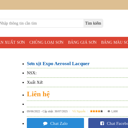
ẢN XUẤT SƠN
CHỦNG LOẠI SƠN
BẢNG GIÁ SƠN
BẢNG MÀU S
Sơn xịt Expo Aerosol Lacquer
NSX:
Xuất Xứ:
Liên hệ
09/06/2022
- Cập nhật:
30/07/2025
Vũ Nguyễn
1,600
Chat Zalo
Chat Faceb