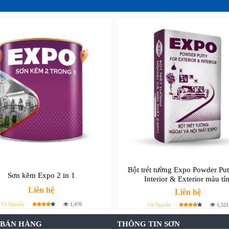
Bột trét tường Expo Powder Put
Sơn kẽm Expo 2 in 1
Interior & Exterior màu tí
Liên hệ
Liên hệ
Vũ Nguyễn
1,470
Vũ Nguyễn
1,521
 BÁN HÀNG
THÔNG TIN SƠN