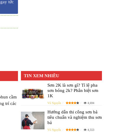
ngay tức
TIN XEM NHIỀU
Sơn 2K là sơn gì? Tỉ lệ pha
sơn bóng 2k? Phân biệt sơn
1K
phun cầm
g trí các
Vũ Nguyễn
4,694
Hướng dẫn thi công sơn bả
tiêu chuẩn và nghiệm thu sơn
bả
Vũ Nguyễn
4,553