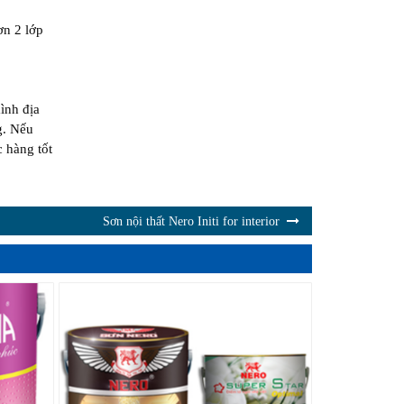
ơn 2 lớp
ình địa
g. Nếu
 hàng tốt
Sơn nội thất Nero Initi for interior