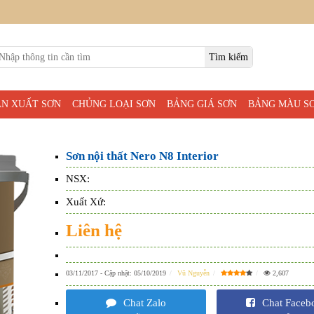
ẢN XUẤT SƠN
CHỦNG LOẠI SƠN
BẢNG GIÁ SƠN
BẢNG MÀU S
Sơn nội thất Nero N8 Interior
NSX:
Xuất Xứ:
Liên hệ
03/11/2017
- Cập nhật:
05/10/2019
Vũ Nguyễn
2,607
Chat Zalo
Chat Faceb