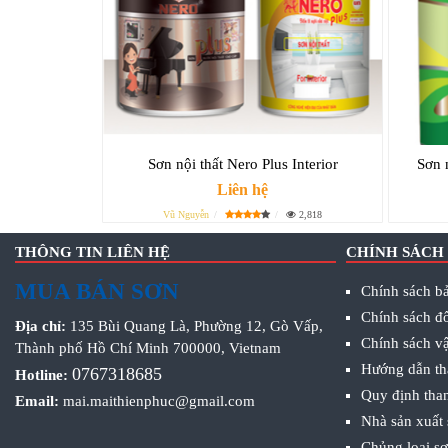
Sơn nội thất Nero Plus Interior
Sơn 
Liên hệ
Vũ Nguyễn
2,818
THÔNG TIN LIÊN HỆ
CHÍNH SÁCH
MUA BÁN SƠN
Chính sách bả
Chính sách đổ
Địa chỉ:
135 Bùi Quang Là, Phường 12, Gò Vấp,
Chính sách v
Thành phố Hồ Chí Minh 700000, Vietnam
Hướng dẫn th
0767318685
Hotline:
Quy định tha
Email:
mai.maithienphuc@gmail.com
Nhà sản xuất
Chủng loại s