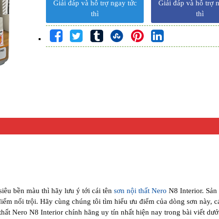
Giải đáp và hỗ trợ ngay tức
Giải đáp và hỗ trợ 
thì
thì
iêu bền màu thì hãy lưu ý tới cái tên
sơn nội thất Nero
N8 Interior. Sả
iểm nổi trội. Hãy cùng chúng tôi tìm hiểu ưu điểm của dòng sơn này, c
hất Nero N8 Interior chính hãng uy tín nhất hiện nay trong bài viết dướ