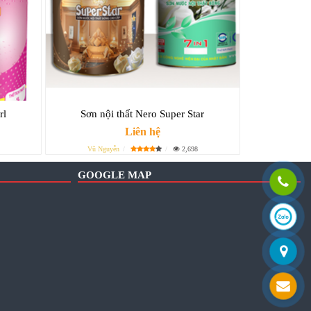
rl
Sơn nội thất Nero Super Star
Liên hệ
Vũ Nguyễn
2,698
GOOGLE MAP