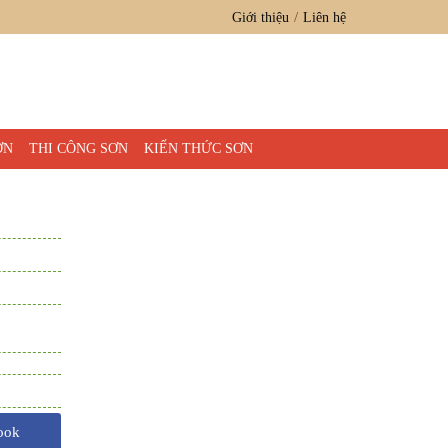
Giới thiệu
Liên hệ
ƠN
THI CÔNG SƠN
KIẾN THỨC SƠN
ook