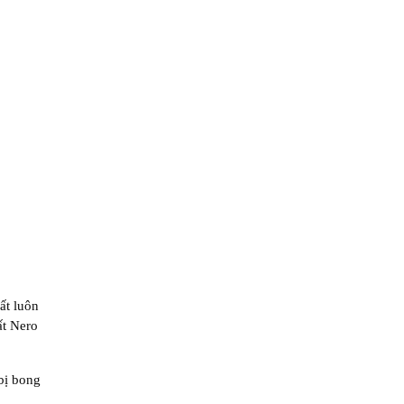
ất luôn
ất Nero
bị bong