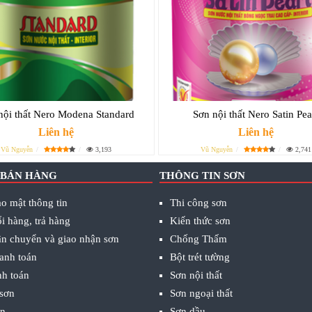
nội thất Nero Modena Standard
Sơn nội thất Nero Satin Pea
Liên hệ
Liên hệ
Vũ Nguyễn
3,193
Vũ Nguyễn
2,741
 BÁN HÀNG
THÔNG TIN SƠN
o mật thông tin
Thi công sơn
i hàng, trả hàng
Kiến thức sơn
ận chuyển và giao nhận sơn
Chống Thấm
anh toán
Bột trét tường
nh toán
Sơn nội thất
 sơn
Sơn ngoại thất
ơn
Sơn dầu