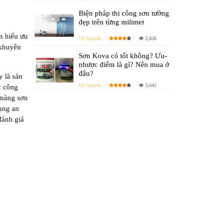
Biện pháp thi công sơn tường
đẹp trên từng milimet
m hiểu ưu
Vũ Nguyễn
3,826
 khuyên
Sơn Kova có tốt không? Ưu-
nhược điểm là gì? Nên mua ở
đâu?
y là sản
Vũ Nguyễn
3,642
c công
 màng sơn
ụng an
đánh giá