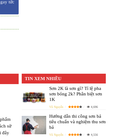
ngay tức
TIN XEM NHIỀU
Sơn 2K là sơn gì? Tỉ lệ pha
sơn bóng 2k? Phân biệt sơn
1K
Vũ Nguyễn
4,696
Hướng dẫn thi công sơn bả
n phẩm
tiêu chuẩn và nghiệm thu sơn
ách sử
bả
i đây
Vũ Nguyễn
4,556