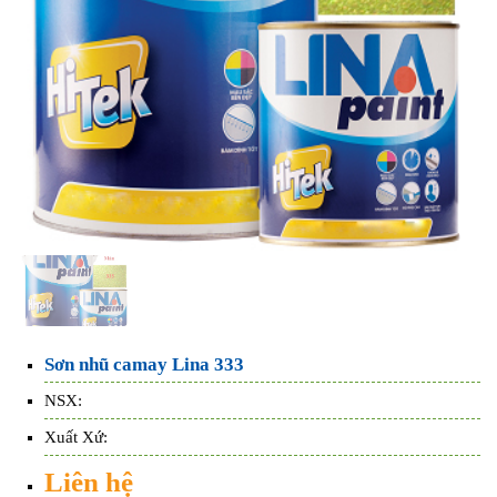
Sơn nhũ camay Lina 333
NSX:
Xuất Xứ:
Liên hệ