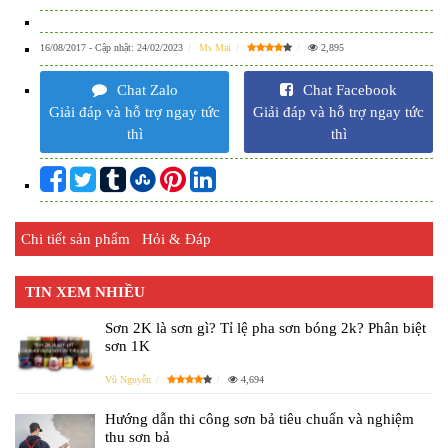
16/08/2017
- Cập nhật:
24/02/2023
Ms Mai
2,895
Chat Zalo
Chat Facebook
Giải đáp và hỗ trợ ngay tức
Giải đáp và hỗ trợ ngay tức
thì
thì
Chi tiết sản phẩm
Hỏi & Đáp
TIN XEM NHIỀU
Sơn 2K là sơn gì? Tỉ lệ pha sơn bóng 2k? Phân biệt
sơn 1K
Vũ Nguyễn
4,694
Hướng dẫn thi công sơn bả tiêu chuẩn và nghiệm
thu sơn bả