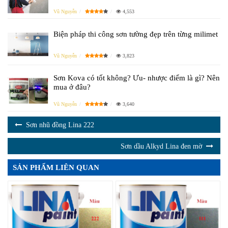
Vũ Nguyễn
4,553
Biện pháp thi công sơn tường đẹp trên từng milimet
Vũ Nguyễn
3,823
Sơn Kova có tốt không? Ưu- nhược điểm là gì? Nên
mua ở đâu?
Vũ Nguyễn
3,640
Sơn nhũ đồng Lina 222
Sơn dầu Alkyd Lina đen mờ
SẢN PHẨM LIÊN QUAN