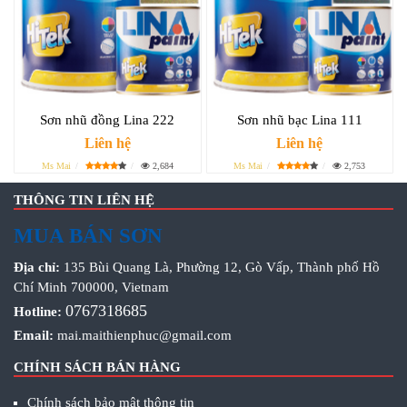
Sơn nhũ đồng Lina 222
Sơn nhũ bạc Lina 111
Liên hệ
Liên hệ
Ms Mai
2,684
Ms Mai
2,753
THÔNG TIN LIÊN HỆ
MUA BÁN SƠN
Địa chỉ:
135 Bùi Quang Là, Phường 12, Gò Vấp, Thành phố Hồ
Chí Minh 700000, Vietnam
0767318685
Hotline:
Email:
mai.maithienphuc@gmail.com
CHÍNH SÁCH BÁN HÀNG
Chính sách bảo mật thông tin