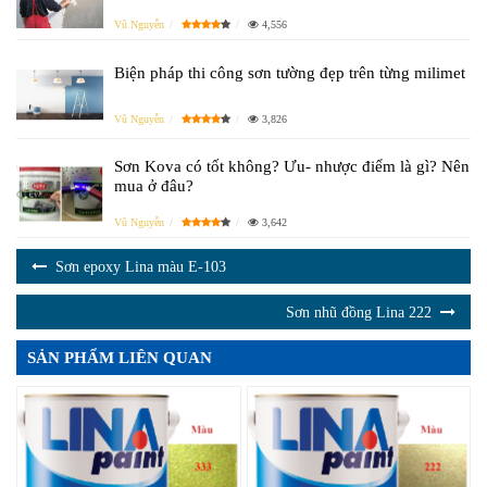
Vũ Nguyễn
4,556
Biện pháp thi công sơn tường đẹp trên từng milimet
Vũ Nguyễn
3,826
Sơn Kova có tốt không? Ưu- nhược điểm là gì? Nên
mua ở đâu?
Vũ Nguyễn
3,642
Sơn epoxy Lina màu E-103
Sơn nhũ đồng Lina 222
SẢN PHẨM LIÊN QUAN