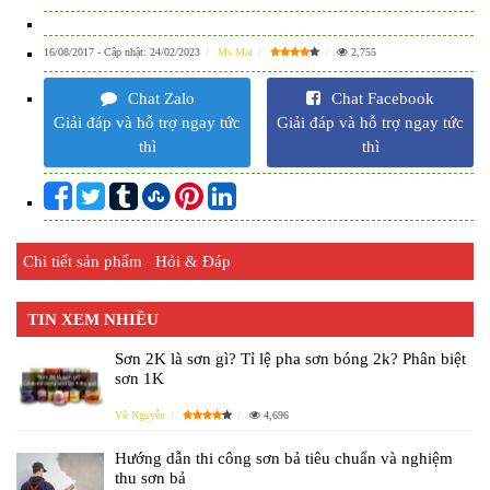
16/08/2017
- Cập nhật:
24/02/2023
Ms Mai
2,755
Chat Zalo
Chat Facebook
Giải đáp và hỗ trợ ngay tức
Giải đáp và hỗ trợ ngay tức
thì
thì
Chi tiết sản phẩm
Hỏi & Đáp
TIN XEM NHIỀU
Sơn 2K là sơn gì? Tỉ lệ pha sơn bóng 2k? Phân biệt
sơn 1K
Vũ Nguyễn
4,696
Hướng dẫn thi công sơn bả tiêu chuẩn và nghiệm
thu sơn bả