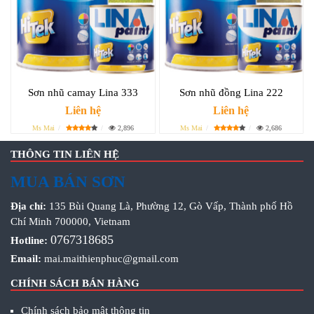
Sơn nhũ camay Lina 333
Sơn nhũ đồng Lina 222
Liên hệ
Liên hệ
Ms Mai
2,896
Ms Mai
2,686
THÔNG TIN LIÊN HỆ
MUA BÁN SƠN
Địa chỉ:
135 Bùi Quang Là, Phường 12, Gò Vấp, Thành phố Hồ
Chí Minh 700000, Vietnam
0767318685
Hotline:
Email:
mai.maithienphuc@gmail.com
CHÍNH SÁCH BÁN HÀNG
Chính sách bảo mật thông tin